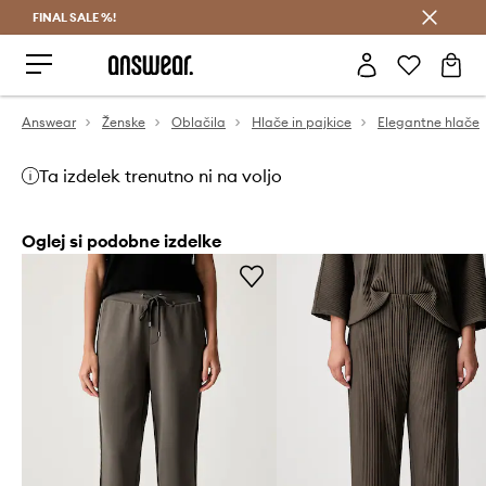
FINAL SALE %!
Prihrani z vpisom v Answear Club >
Answear
Ženske
Oblačila
Hlače in pajkice
Elegantne hlače
Ta izdelek trenutno ni na voljo
Oglej si podobne izdelke