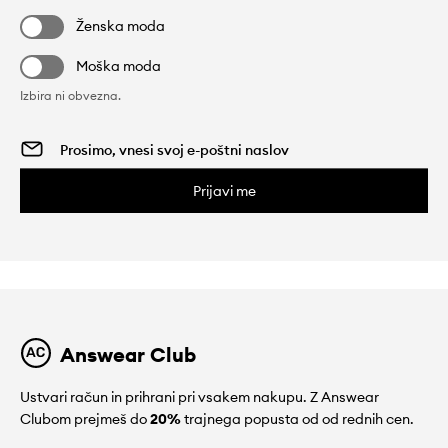
Ženska moda
Moška moda
Izbira ni obvezna.
Prijavi me
Answear Club
Ustvari račun in prihrani pri vsakem nakupu. Z Answear
Clubom prejmeš do
20%
trajnega popusta od od rednih cen.