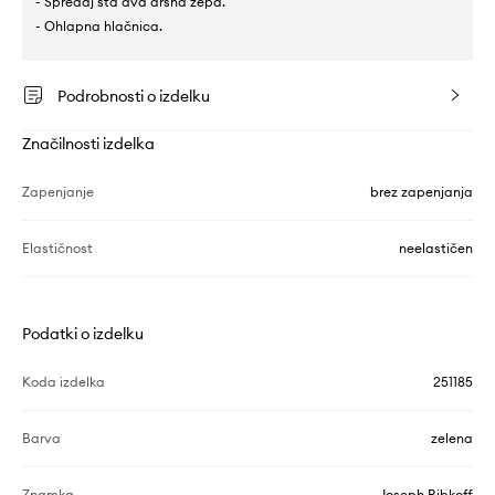
- Spredaj sta dva drsna žepa.
- Ohlapna hlačnica.
Podrobnosti o izdelku
Značilnosti izdelka
Zapenjanje
brez zapenjanja
Elastičnost
neelastičen
Podatki o izdelku
Koda izdelka
251185
Barva
zelena
Znamka
Joseph Ribkoff