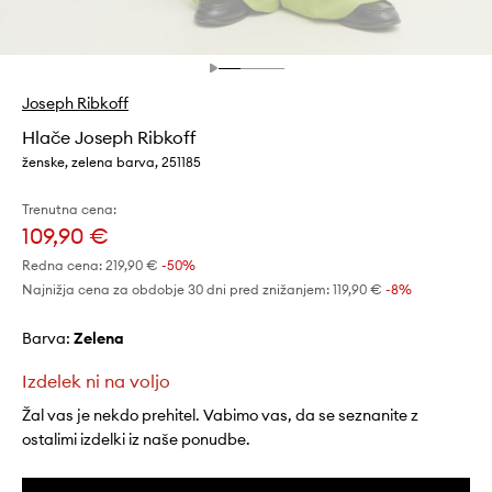
Joseph Ribkoff
Hlače Joseph Ribkoff
ženske, zelena barva, 251185
Trenutna cena:
109,90 €
Redna cena:
219,90 €
-50%
Najnižja cena za obdobje 30 dni pred znižanjem:
119,90 €
 -8%
Barva:
zelena
Izdelek ni na voljo
Žal vas je nekdo prehitel. Vabimo vas, da se seznanite z
ostalimi izdelki iz naše ponudbe.