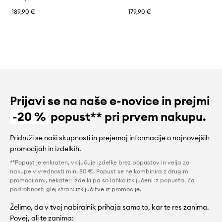
189,90 €
179,90 €
Prijavi se na naše e-novice in prejmi
-20 %
popust** pri prvem nakupu.
Pridruži se naši skupnosti in prejemaj informacije o najnovejših
promocijah in izdelkih.
**Popust je enkraten, vključuje izdelke brez popustov in velja za
nakupe v vrednosti min. 80 €. Popust se ne kombinira z drugimi
promocijami, nekateri izdelki pa so lahko izključeni iz popusta. Za
podrobnosti glej stran:
izključitve iz promocije
.
Želimo, da v tvoj nabiralnik prihaja samo to, kar te res zanima.
Povej, ali te zanima: