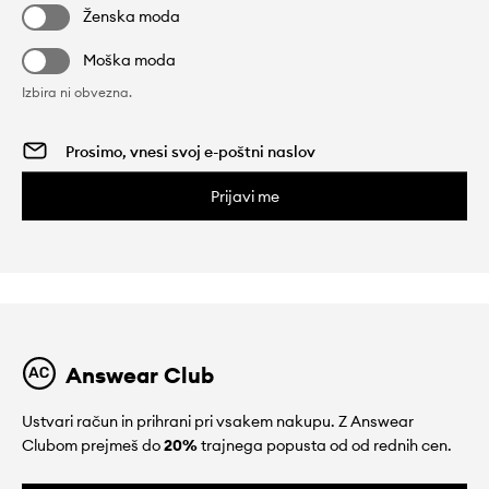
Ženska moda
Moška moda
Izbira ni obvezna.
Prijavi me
Answear Club
Ustvari račun in prihrani pri vsakem nakupu. Z Answear
Clubom prejmeš do
20%
trajnega popusta od od rednih cen.