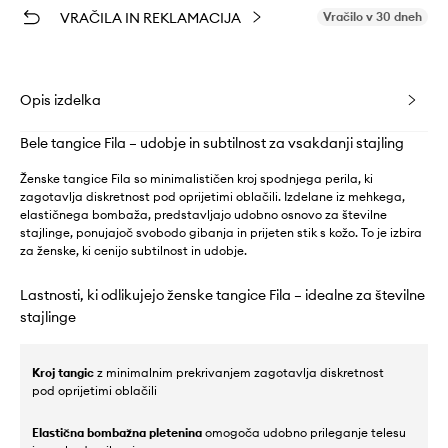
VRAČILA IN REKLAMACIJA
Vračilo v 30 dneh
Opis izdelka
Bele tangice Fila – udobje in subtilnost za vsakdanji stajling
Ženske tangice Fila so minimalističen kroj spodnjega perila, ki
zagotavlja diskretnost pod oprijetimi oblačili. Izdelane iz mehkega,
elastičnega bombaža, predstavljajo udobno osnovo za številne
stajlinge, ponujajoč svobodo gibanja in prijeten stik s kožo. To je izbira
za ženske, ki cenijo subtilnost in udobje.
Lastnosti, ki odlikujejo ženske tangice Fila – idealne za številne
stajlinge
Kroj tangic
z minimalnim prekrivanjem zagotavlja diskretnost
pod oprijetimi oblačili
Elastična bombažna pletenina
omogoča udobno prileganje telesu