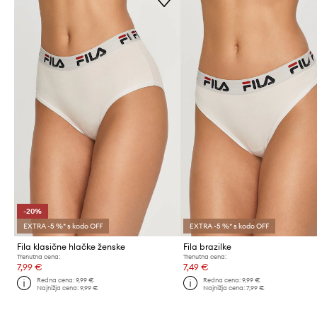
-20%
EXTRA -5 %* s kodo OFF
EXTRA -5 %* s kodo OFF
Fila klasične hlačke ženske
Fila brazilke
Trenutna cena:
Trenutna cena:
7,99 €
7,49 €
Redna cena:
9,99 €
Redna cena:
9,99 €
Najnižja cena:
9,99 €
Najnižja cena:
7,99 €