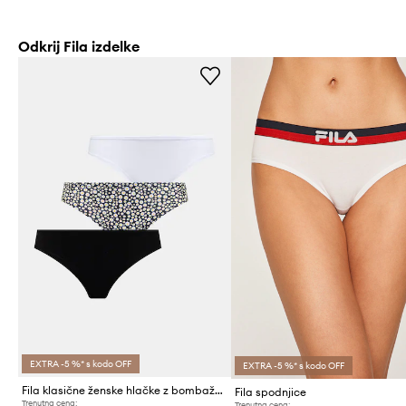
Odkrij Fila izdelke
EXTRA -5 %* s kodo OFF
EXTRA -5 %* s kodo OFF
Fila klasične ženske hlačke z bombažem paket 3 kosov
Fila spodnjice
Trenutna cena:
Trenutna cena: