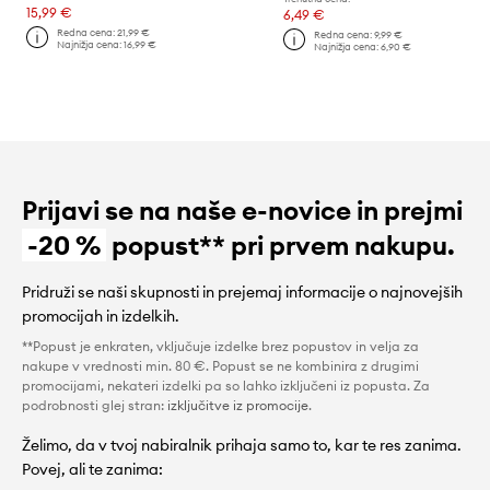
15,99 €
6,49 €
Redna cena:
21,99 €
Redna cena:
9,99 €
Najnižja cena:
16,99 €
Najnižja cena:
6,90 €
Prijavi se na naše e-novice in prejmi
-20 %
popust** pri prvem nakupu.
Pridruži se naši skupnosti in prejemaj informacije o najnovejših
promocijah in izdelkih.
**Popust je enkraten, vključuje izdelke brez popustov in velja za
nakupe v vrednosti min. 80 €. Popust se ne kombinira z drugimi
promocijami, nekateri izdelki pa so lahko izključeni iz popusta. Za
podrobnosti glej stran:
izključitve iz promocije
.
Želimo, da v tvoj nabiralnik prihaja samo to, kar te res zanima.
Povej, ali te zanima: