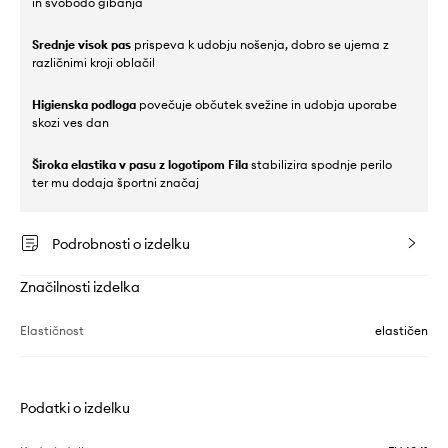
in svobodo gibanja
Srednje visok pas
prispeva k udobju nošenja, dobro se ujema z
različnimi kroji oblačil
Higienska podloga
povečuje občutek svežine in udobja uporabe
skozi ves dan
Široka elastika v pasu z logotipom Fila
stabilizira spodnje perilo
ter mu dodaja športni značaj
Podrobnosti o izdelku
Značilnosti izdelka
Elastičnost
elastičen
Podatki o izdelku