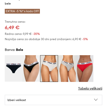
bele
EXTRA -5 %* s kodo OFF
Trenutna cena:
6,49 €
Redna cena:
9,99 €
-35%
Najnižja cena za obdobje 30 dni pred znižanjem:
6,90 €
 -5%
Barva:
bela
Tabela velikosti
Izberi velikost