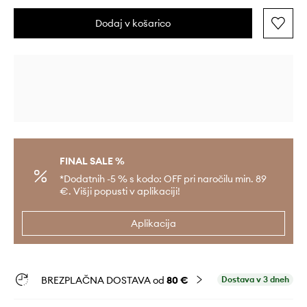
Dodaj v košarico
FINAL SALE %
*Dodatnih -5 % s kodo: OFF pri naročilu min. 89
€. Višji popusti v aplikaciji!
Aplikacija
BREZPLAČNA DOSTAVA od
80 €
Dostava v 3 dneh