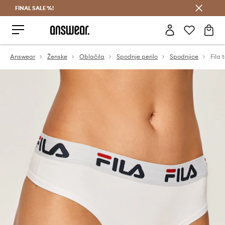
FINAL SALE %!
Prihrani z vpisom v Answear Club >
Answear
Ženske
Oblačila
Spodnje perilo
Spodnjice