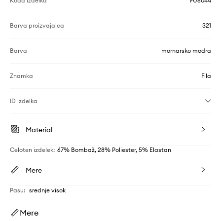
Koda izdelka
FU6044
Barva proizvajalca
321
Barva
mornarsko modra
Znamka
Fila
ID izdelka
Material
Celoten izdelek
:
67% Bombaž, 28% Poliester, 5% Elastan
Mere
Pasu
:
srednje visok
Mere