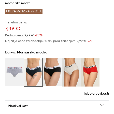
mornarsko modre
EXTRA -5 %* s kodo OFF
Trenutna cena:
7,49 €
Redna cena:
9,99 €
-25%
Najnižja cena za obdobje 30 dni pred znižanjem:
7,99 €
 -6%
Barva:
mornarsko modra
Tabela velikosti
Izberi velikost