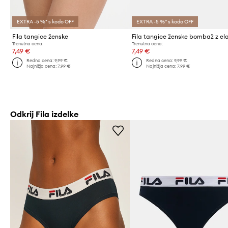
EXTRA -5 %* s kodo OFF
EXTRA -5 %* s kodo OFF
Fila tangice ženske
Trenutna cena:
Trenutna cena:
7,49 €
7,49 €
Redna cena:
9,99 €
Redna cena:
9,99 €
Najnižja cena:
7,99 €
Najnižja cena:
7,99 €
Odkrij Fila izdelke