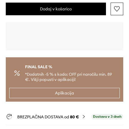
Dodaj v košarico
FINAL SALE %
*Dodatnih -5 % s kodo: OFF pri naročilu min. 89
€. Višji popusti v aplikaciji!
Aplikacija
BREZPLAČNA DOSTAVA od
80 €
Dostava v 3 dneh