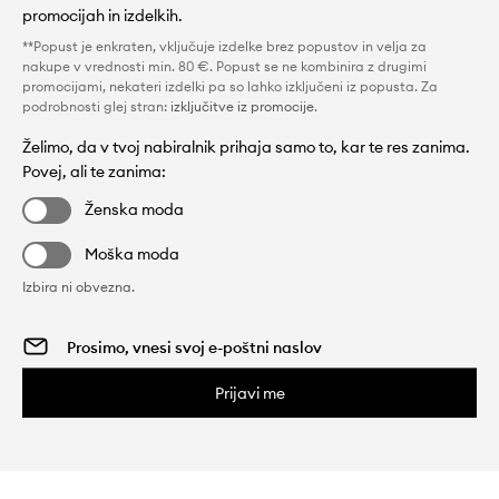
promocijah in izdelkih.
**Popust je enkraten, vključuje izdelke brez popustov in velja za
nakupe v vrednosti min. 80 €. Popust se ne kombinira z drugimi
promocijami, nekateri izdelki pa so lahko izključeni iz popusta. Za
podrobnosti glej stran:
izključitve iz promocije
.
Želimo, da v tvoj nabiralnik prihaja samo to, kar te res zanima.
Povej, ali te zanima:
Ženska moda
Moška moda
Izbira ni obvezna.
Prijavi me