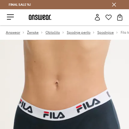
FINAL SALE %!
Prihrani z vpisom v Answear Club >
Answear
Ženske
Oblačila
Spodnje perilo
Spodnjice
Fila 