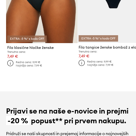
EXTRA -5 %* s kodo OFF
EXTRA -5 %* s kodo OFF
Fila klasične hlačke ženske
Trenutna cena:
Trenutna cena:
7,49 €
7,49 €
Redna cena:
9,99 €
Redna cena:
9,99 €
Najnižja cena:
7,99 €
Najnižja cena:
7,99 €
Prijavi se na naše e-novice in prejmi
-20 %
popust** pri prvem nakupu.
Pridruži se naši skupnosti in prejemaj informacije o najnovejših