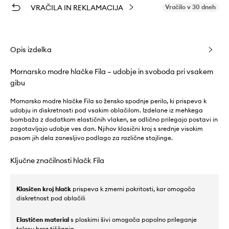
VRAČILA IN REKLAMACIJA
Vračilo v 30 dneh
Opis izdelka
Mornarsko modre hlačke Fila – udobje in svoboda pri vsakem
gibu
Mornarsko modre hlačke Fila so žensko spodnje perilo, ki prispeva k
udobju in diskretnosti pod vsakim oblačilom. Izdelane iz mehkega
bombaža z dodatkom elastičnih vlaken, se odlično prilegajo postavi in
zagotavljajo udobje ves dan. Njihov klasični kroj s srednje visokim
pasom jih dela zanesljivo podlago za različne stajlinge.
Ključne značilnosti hlačk Fila
Klasičen kroj hlačk
prispeva k zmerni pokritosti, kar omogoča
diskretnost pod oblačili
Elastičen material
s ploskimi šivi omogoča popolno prileganje
telesu brez tiščanja