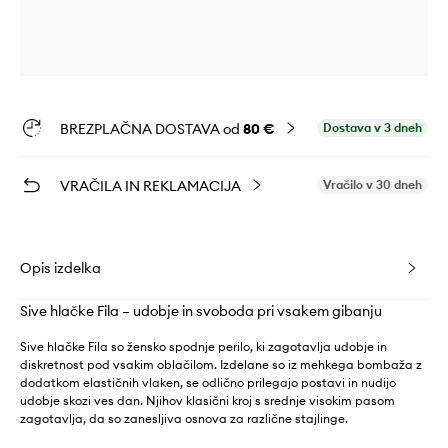
BREZPLAČNA DOSTAVA od
80 €
Dostava v 3 dneh
VRAČILA IN REKLAMACIJA
Vračilo v 30 dneh
Opis izdelka
Sive hlačke Fila – udobje in svoboda pri vsakem gibanju
Sive hlačke Fila so žensko spodnje perilo, ki zagotavlja udobje in
diskretnost pod vsakim oblačilom. Izdelane so iz mehkega bombaža z
dodatkom elastičnih vlaken, se odlično prilegajo postavi in nudijo
udobje skozi ves dan. Njihov klasični kroj s srednje visokim pasom
zagotavlja, da so zanesljiva osnova za različne stajlinge.