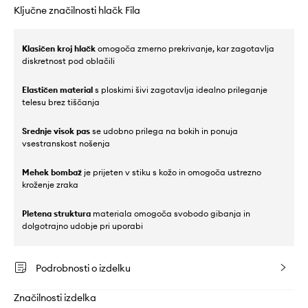
Ključne značilnosti hlačk Fila
Klasičen kroj hlačk
omogoča zmerno prekrivanje, kar zagotavlja
diskretnost pod oblačili
Elastičen material
s ploskimi šivi zagotavlja idealno prileganje
telesu brez tiščanja
Srednje visok pas
se udobno prilega na bokih in ponuja
vsestranskost nošenja
Mehek bombaž
je prijeten v stiku s kožo in omogoča ustrezno
kroženje zraka
Pletena struktura
materiala omogoča svobodo gibanja in
dolgotrajno udobje pri uporabi
Podrobnosti o izdelku
Značilnosti izdelka