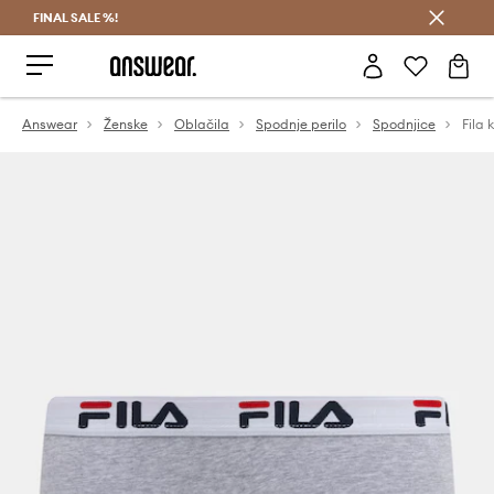
FINAL SALE %!
Prihrani z vpisom v Answear Club >
Answear
Ženske
Oblačila
Spodnje perilo
Spodnjice
Fila 