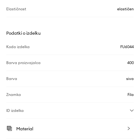
Elastičnost
elastičen
Podatki o izdelku
Koda izdelka
FU6044
Barva proizvajalca
400
Barva
siva
Znamka
Fila
ID izdelka
Material