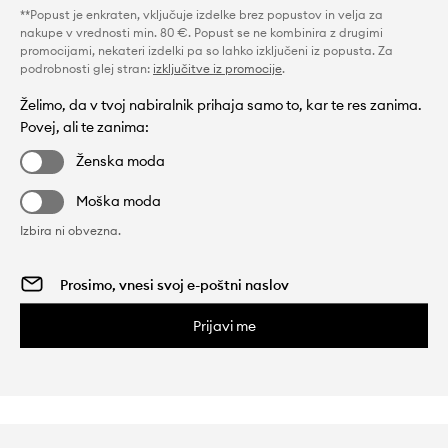
**Popust je enkraten, vključuje izdelke brez popustov in velja za
nakupe v vrednosti min. 80 €. Popust se ne kombinira z drugimi
promocijami, nekateri izdelki pa so lahko izključeni iz popusta. Za
podrobnosti glej stran:
izključitve iz promocije
.
Želimo, da v tvoj nabiralnik prihaja samo to, kar te res zanima.
Povej, ali te zanima:
Ženska moda
Moška moda
Izbira ni obvezna.
Prijavi me