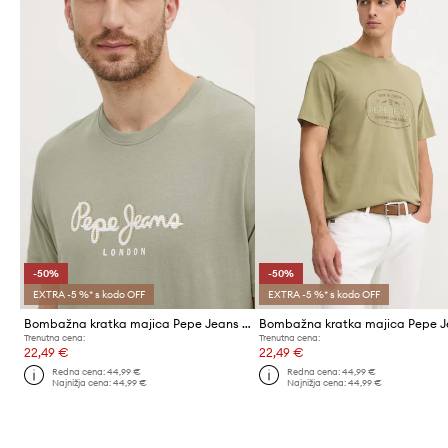
-50%
-50%
EXTRA -5 %* s kodo OFF
EXTRA -5 %* s kodo OFF
Bombažna kratka majica Pepe Jeans ABEL
Trenutna cena:
Trenutna cena:
22,49 €
22,49 €
Redna cena:
44,99 €
Redna cena:
44,99 €
Najnižja cena:
44,99 €
Najnižja cena:
44,99 €