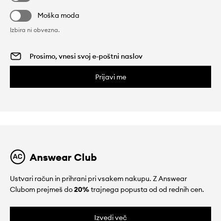
Moška moda
Izbira ni obvezna.
Prijavi me
Answear Club
Ustvari račun in prihrani pri vsakem nakupu. Z Answear
Clubom prejmeš do
20%
trajnega popusta od od rednih cen.
Izvedi več