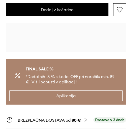
Dodaj v košarico
FINAL SALE %
*Dodatnih -5 % s kodo: OFF pri naročilu min. 89
€. Višji popusti v aplikaciji!
Aplikacija
BREZPLAČNA DOSTAVA od
80 €
Dostava v 3 dneh