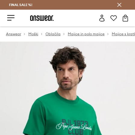
FINAL SALE %!
Prihrani z vpisom v Answear Club >
Answear
Moški
Oblačila
Majice in polo majice
Majice s krat