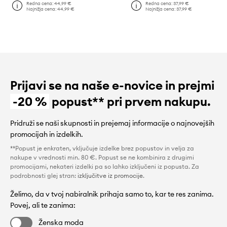
Redna cena:
44,99 €
Redna cena:
37,99 €
Najnižja cena:
44,99 €
Najnižja cena:
37,99 €
Prijavi se na naše e-novice in prejmi
-20 %
popust** pri prvem nakupu.
Pridruži se naši skupnosti in prejemaj informacije o najnovejših
promocijah in izdelkih.
**Popust je enkraten, vključuje izdelke brez popustov in velja za
nakupe v vrednosti min. 80 €. Popust se ne kombinira z drugimi
promocijami, nekateri izdelki pa so lahko izključeni iz popusta. Za
podrobnosti glej stran:
izključitve iz promocije
.
Želimo, da v tvoj nabiralnik prihaja samo to, kar te res zanima.
Povej, ali te zanima:
Ženska moda