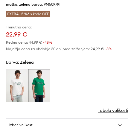
moška, zelena barva, PM509791
EXTRA -5 %* s kodo OFF
Trenutna cena:
22,99 €
Redna cena:
44,99 €
-48%
Najnižja cena za obdobje 30 dni pred znižanjem:
24,99 €
 -8%
Barva:
zelena
Tabela velikosti
Izberi velikost