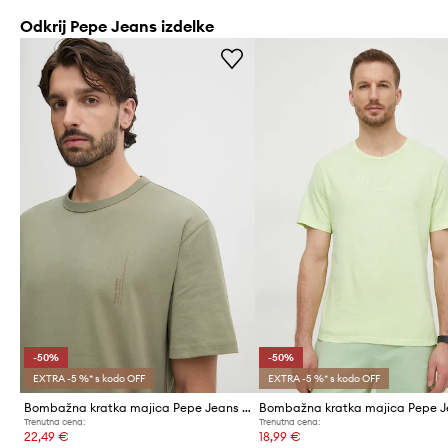
Odkrij Pepe Jeans izdelke
-50%
-50%
EXTRA -5 %* s kodo OFF
EXTRA -5 %* s kodo OFF
Bombažna kratka majica Pepe Jeans ASTONE
Bombažna kratka majica Pepe 
Trenutna cena:
Trenutna cena:
22,49 €
18,99 €