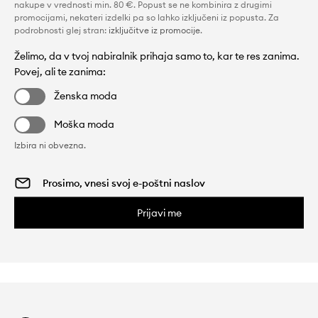
nakupe v vrednosti min. 80 €. Popust se ne kombinira z drugimi
promocijami, nekateri izdelki pa so lahko izključeni iz popusta. Za
podrobnosti glej stran:
izključitve iz promocije
.
Želimo, da v tvoj nabiralnik prihaja samo to, kar te res zanima.
Povej, ali te zanima:
Ženska moda
Moška moda
Izbira ni obvezna.
Prijavi me