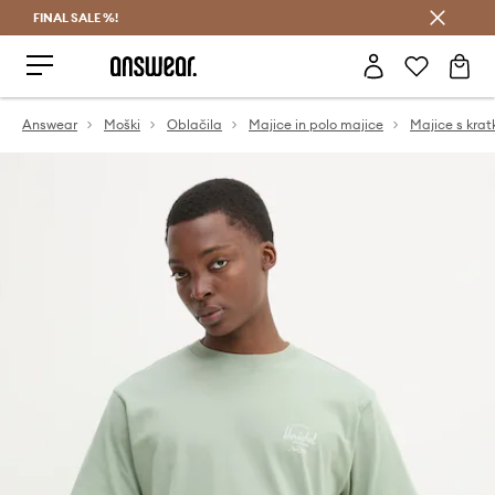
FINAL SALE %!
Prihrani z vpisom v Answear Club >
Answear
Moški
Oblačila
Majice in polo majice
Majice s krat