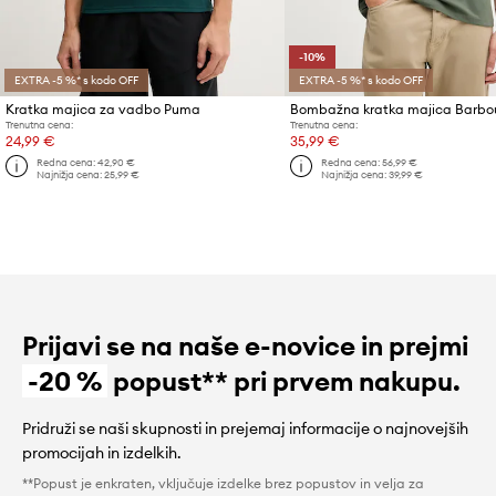
-10%
EXTRA -5 %* s kodo OFF
EXTRA -5 %* s kodo OFF
Kratka majica za vadbo Puma
Trenutna cena:
Trenutna cena:
24,99 €
35,99 €
Redna cena:
42,90 €
Redna cena:
56,99 €
Najnižja cena:
25,99 €
Najnižja cena:
39,99 €
Prijavi se na naše e-novice in prejmi
-20 %
popust** pri prvem nakupu.
Pridruži se naši skupnosti in prejemaj informacije o najnovejših
promocijah in izdelkih.
**Popust je enkraten, vključuje izdelke brez popustov in velja za