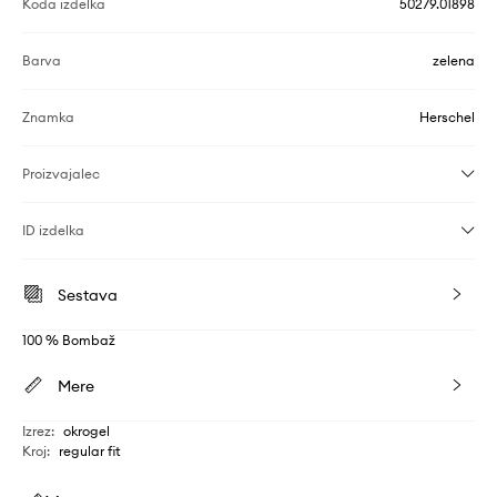
Koda izdelka
50279.01898
Barva
zelena
Znamka
Herschel
Proizvajalec
ID izdelka
Sestava
100 % Bombaž
Mere
Izrez
:
okrogel
Kroj
:
regular fit