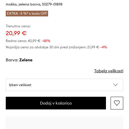
moška, zelena barva, 50279-01898
EXTRA -5 %* s kodo OFF
Trenutna cena:
20,99 €
Redna cena:
40,99 €
-48%
Najnižja cena za obdobje 30 dni pred znižanjem:
21,99 €
 -4%
Barva:
zelena
Tabela velikosti
Izberi velikost
Dodaj v košarico