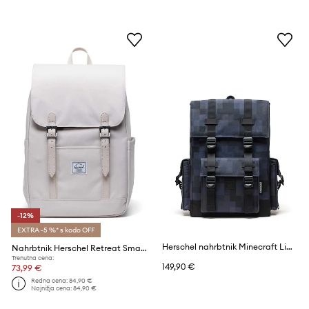
-12%
EXTRA -5 %* s kodo OFF
Herschel nahrbtnik Minecraft Little America™
Nahrbtnik Herschel Retreat Small Backpack
Trenutna cena:
149,90 €
73,99 €
Redna cena:
84,90 €
Najnižja cena:
84,90 €