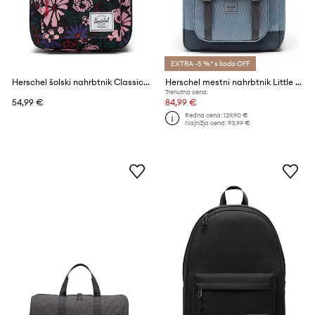
EXTRA -5 %* s kodo OFF
Herschel šolski nahrbtnik Classic™
Herschel mestni nahrbtnik Little America™
Trenutna cena:
54,99 €
84,99 €
Redna cena:
129,90 €
Najnižja cena:
93,99 €