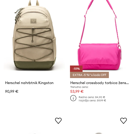
-10%
EXTRA -5 %* s kodo OFF
Herschel nahrbtnik Kingston
Herschel crossbody torbica ženska Cloudform
Trenutna cena:
90,99 €
53,99 €
Redna cena:
84,90 €
Najnižja cena:
59,99 €