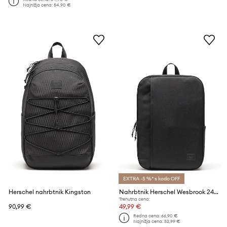
Najnižja cena:
54,90 €
EXTRA -5 %* s kodo OFF
Herschel nahrbtnik Kingston
Nahrbtnik Herschel Wesbrook 24 L
Trenutna cena:
90,99 €
49,99 €
Redna cena:
66,90 €
Najnižja cena:
52,99 €