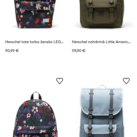
Herschel tote torba ženska LEGO® Retreat™
Herschel nahrbtnik Little America™ Mid
90,99 €
119,90 €