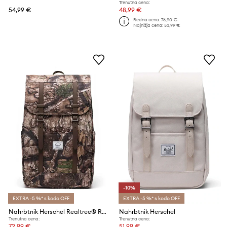
Trenutna cena:
54,99 €
48,99 €
Redna cena:
76,90 €
Najnižja cena:
53,99 €
-10%
EXTRA -5 %* s kodo OFF
EXTRA -5 %* s kodo OFF
Nahrbtnik Herschel Realtree® Retreat™
Nahrbtnik Herschel
Trenutna cena:
Trenutna cena:
72,99 €
51,99 €