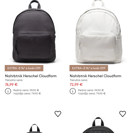
EXTRA -5 %* s kodo OFF
EXTRA -5 %* s kodo OFF
Nahrbtnik Herschel Cloudform
Nahrbtnik Herschel Cloudform
Trenutna cena:
Trenutna cena:
76,99 €
72,99 €
Redna cena:
99,90 €
Redna cena:
99,90 €
Najnižja cena:
79,90 €
Najnižja cena:
79,90 €