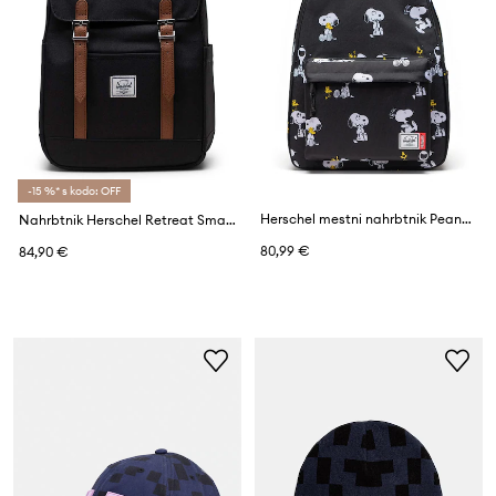
-15 %* s kodo: OFF
Herschel mestni nahrbtnik Peanuts® Classic™ XL
Nahrbtnik Herschel Retreat Small Backpack
80,99 €
84,90 €