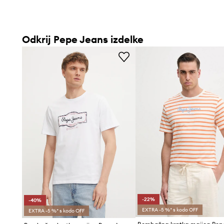
Odkrij Pepe Jeans izdelke
-22%
-40%
EXTRA -5 %* s kodo OFF
EXTRA -5 %* s kodo OFF