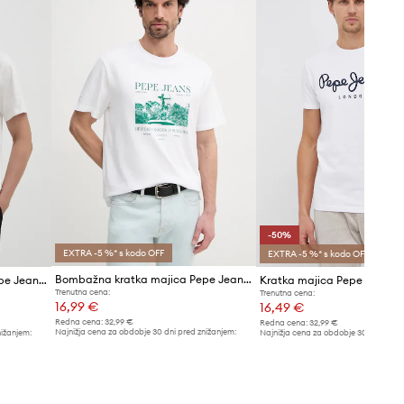
-50%
EXTRA -5 %* s kodo OFF
EXTRA -5 %* s kodo OFF
Bombažna kratka majica Pepe Jeans PATCH
Bombažna kratka majica Pepe Jeans ARIS
Trenutna cena:
Trenutna cena:
16,99 €
16,49 €
Redna cena:
32,99 €
Redna cena:
32,99 €
Najnižja cena za obdobje 30 dni pred znižanjem:
nižanjem:
Najnižja cena za obdobje 30 dni pred 
17,99 €
32,99 €