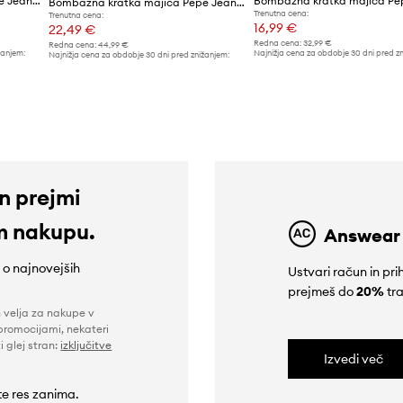
Bombažna kratka majica Pepe Jeans
Bombažna kratka majica Pepe Jeans ABEL
Trenutna cena:
Trenutna cena:
16,99 €
22,49 €
Redna cena:
32,99 €
Redna cena:
44,99 €
žanjem:
Najnižja cena za obdobje 30 dni pred z
Najnižja cena za obdobje 30 dni pred znižanjem:
17,99 €
44,99 €
in prejmi
m nakupu.
Answear
e o najnovejših
Ustvari račun in p
prejmeš do
20%
tra
n velja za nakupe v
promocijami, nekateri
i glej stran:
izključitve
Izvedi več
 te res zanima.