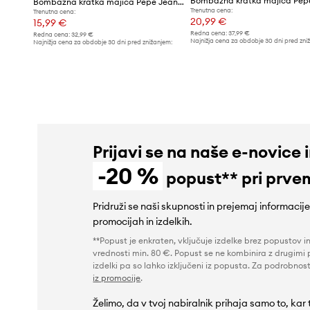
Bombažna kratka majica Pepe Jeans DAXTON TEE
Trenutna cena:
Trenutna cena:
20,99 €
15,99 €
Redna cena:
37,99 €
Redna cena:
32,99 €
Najnižja cena za obdobje 30 dni pred zni
Najnižja cena za obdobje 30 dni pred znižanjem:
26,99 €
26,99 €
Prijavi se na naše e-novice 
-20 %
popust** pri prve
Pridruži se naši skupnosti in prejemaj informacij
promocijah in izdelkih.
**Popust je enkraten, vključuje izdelke brez popustov i
vrednosti min. 80 €. Popust se ne kombinira z drugimi 
izdelki pa so lahko izključeni iz popusta. Za podrobnost
iz promocije
.
Želimo, da v tvoj nabiralnik prihaja samo to, kar