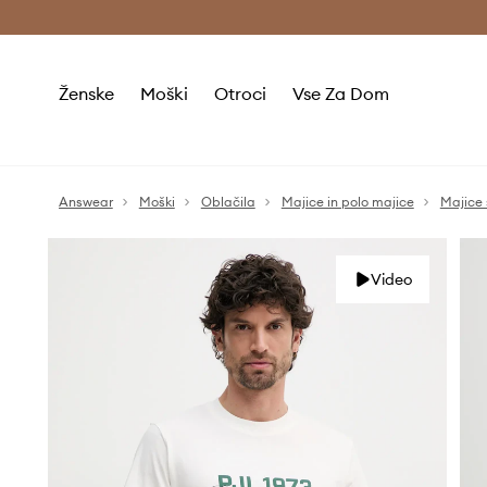
Brezplačna dostava in vračila (v vrednosti 80 € in več) >
Ženske
Moški
Otroci
Vse Za Dom
Answear
Moški
Oblačila
Majice in polo majice
Majice 
Video