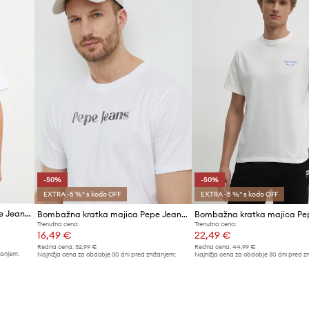
-50%
-50%
EXTRA -5 %* s kodo OFF
EXTRA -5 %* s kodo OFF
Bombažna kratka majica Pepe Jeans
Bombažna kratka majica Pepe Jeans CLIFTON
Trenutna cena:
Trenutna cena:
16,49 €
22,49 €
Redna cena:
32,99 €
Redna cena:
44,99 €
žanjem:
Najnižja cena za obdobje 30 dni pred znižanjem:
Najnižja cena za obdobje 30 dni pred z
32,99 €
44,99 €