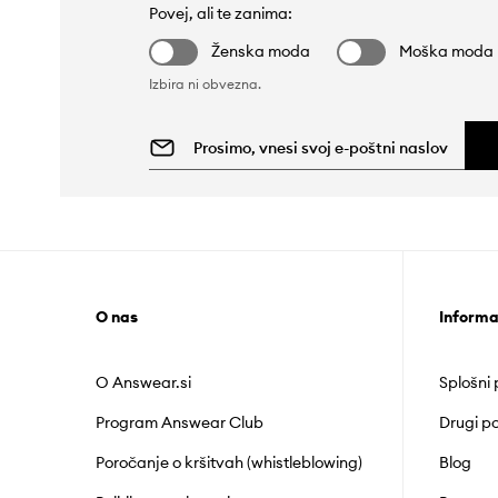
Povej, ali te zanima:
Ženska moda
Moška moda
Izbira ni obvezna.
O nas
Informa
O Answear.si
Splošni
Program Answear Club
Drugi po
Poročanje o kršitvah (whistleblowing)
Blog