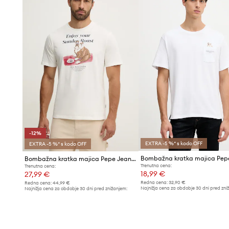
-12%
EXTRA -5 %* s kodo OFF
EXTRA -5 %* s kodo OFF
Bombažna kratka majica Pepe Jeans AXEL TEE
Trenutna cena:
Trenutna cena:
18,99 €
27,99 €
Redna cena:
32,90 €
Redna cena:
44,99 €
Najnižja cena za obdobje 30 dni pred zni
Najnižja cena za obdobje 30 dni pred znižanjem:
19,99 €
31,99 €