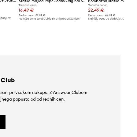
Bombažna kratka majica Pepe Jeans PICTHON
Kratka majica Pepe Jeans Original Stretch N
Trenutna cena:
Trenutna cena:
16,49 €
22,49 €
Redna cena:
32,99 €
Redna cena:
44,99 €
nižanjem:
Najnižja cena za obdobje 30 dni pred znižanjem:
Najnižja cena za obdobje 30 dni pred 
32,99 €
44,99 €
 Club
rihrani pri vsakem nakupu. Z Answear Clubom
jnega popusta od od rednih cen.