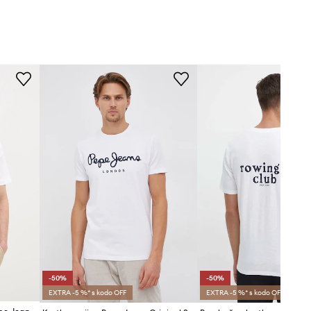
-50%
-50%
EXTRA -5 %* s kodo OFF
EXTRA -5 %* s kodo OFF