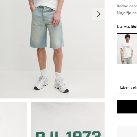
Redna cen
Najnižja ce
Barva:
b
Izberi vel