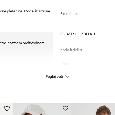
ične pletenine. Model iz zračne
Elastičnost
PODATKI O IZDELKU
ne v trajnostnem proizvodnem
Koda izdelka
Barva
Poglej več
Znamka
Proizvajalec
ID izdelka