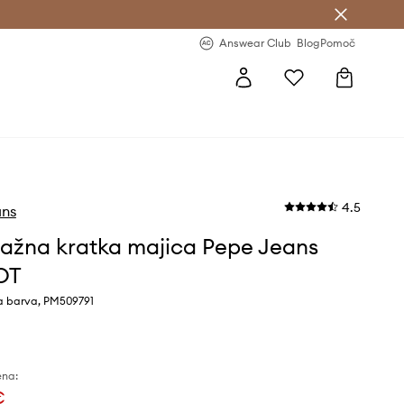
-20 % na prvo naročilo >
Premium Fashion Benefits >
Answear Club
Blog
Pomoč
4.5
ans
žna kratka majica Pepe Jeans
OT
a barva, PM509791
ena:
€