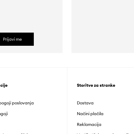
Prijavi me
cije
Storitve za stranke
 pogoji poslovanja
Dostava
goji
Načini plačila
Reklamacija