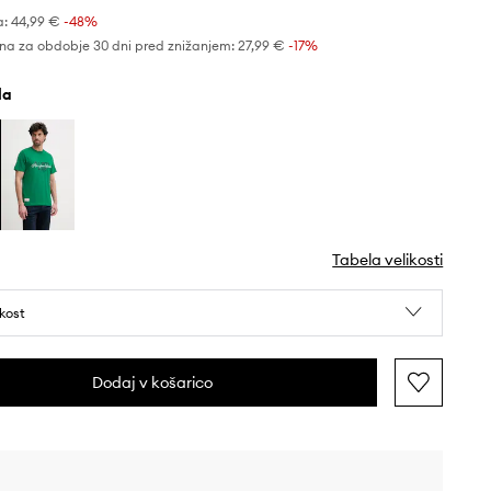
a:
44,99 €
-48%
na za obdobje 30 dni pred znižanjem:
27,99 €
 -17%
ela
Tabela velikosti
ikost
Dodaj v košarico