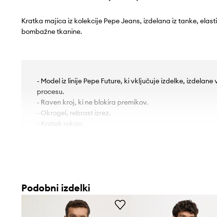
Kratka majica iz kolekcije Pepe Jeans, izdelana iz tanke, elast
bombažne tkanine.
- Model iz linije Pepe Future, ki vključuje izdelke, izdela
procesu.
- Raven kroj, ki ne blokira premikov.
- Okrogel, rebrast izrez.
- Kratek rokav.
- Logotip blagovne znamke na sprednji strani.
Podobni izdelki