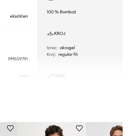
100 % Bombaž
elastičen
KROJ
Izrez
:
okrogel
Kroj
:
regular fit
PM509791
bela
MERE
Model je visok 187 cm in nosi
Pepe Jeans
velikost M
Standardna velikost
Priporočamo, da izbereš velikost, ki jo
običajno nosiš.
Tabela velikosti