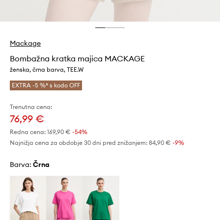
Mackage
Bombažna kratka majica MACKAGE
ženska, črna barva, TEE.W
EXTRA -5 %* s kodo OFF
Trenutna cena:
76,99 €
Redna cena:
169,90 €
-54%
Najnižja cena za obdobje 30 dni pred znižanjem:
84,90 €
 -9%
Barva:
črna