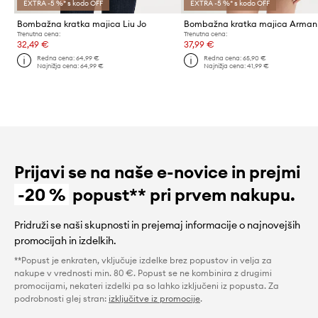
EXTRA -5 %* s kodo OFF
EXTRA -5 %* s kodo OFF
Bombažna kratka majica Liu Jo
Trenutna cena:
Trenutna cena:
32,49 €
37,99 €
Redna cena:
64,99 €
Redna cena:
65,90 €
Najnižja cena:
64,99 €
Najnižja cena:
41,99 €
Prijavi se na naše e-novice in prejmi
-20 %
popust** pri prvem nakupu.
Pridruži se naši skupnosti in prejemaj informacije o najnovejših
promocijah in izdelkih.
**Popust je enkraten, vključuje izdelke brez popustov in velja za
nakupe v vrednosti min. 80 €. Popust se ne kombinira z drugimi
promocijami, nekateri izdelki pa so lahko izključeni iz popusta. Za
podrobnosti glej stran:
izključitve iz promocije
.