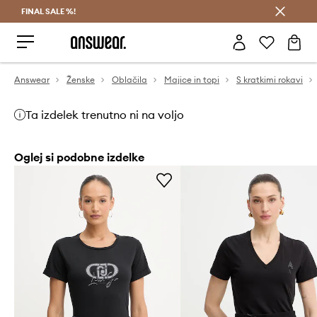
FINAL SALE %!
Prihrani z vpisom v Answear Club >
Answear
Ženske
Oblačila
Majice in topi
S kratkimi rokavi
Ta izdelek trenutno ni na voljo
Oglej si podobne izdelke