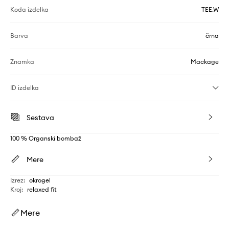
Koda izdelka
TEE.W
Barva
črna
Znamka
Mackage
ID izdelka
Sestava
100 % Organski bombaž
Mere
Izrez
:
okrogel
Kroj
:
relaxed fit
Mere