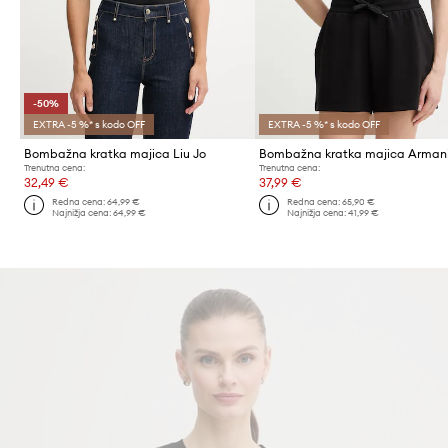
-50%
EXTRA -5 %* s kodo OFF
EXTRA -5 %* s kodo OFF
Bombažna kratka majica Liu Jo
Trenutna cena:
Trenutna cena:
32,49 €
37,99 €
Redna cena:
64,99 €
Redna cena:
65,90 €
Najnižja cena:
64,99 €
Najnižja cena:
41,99 €