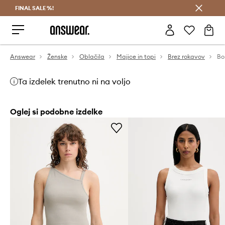
FINAL SALE %!
Prihrani z vpisom v Answear Club >
Answear
Ženske
Oblačila
Majice in topi
Brez rokavov
Bo
Ta izdelek trenutno ni na voljo
Oglej si podobne izdelke