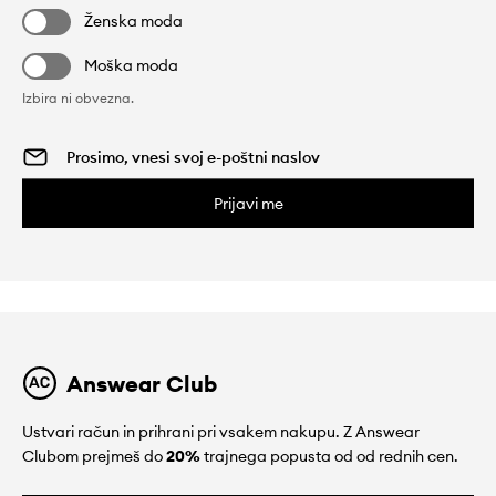
Ženska moda
Moška moda
Izbira ni obvezna.
Prijavi me
Answear Club
Ustvari račun in prihrani pri vsakem nakupu. Z Answear
Clubom prejmeš do
20%
trajnega popusta od od rednih cen.