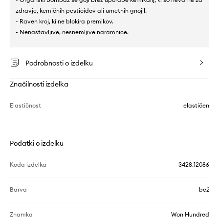
zdravje, kemičnih pesticidov ali umetnih gnojil.
- Raven kroj, ki ne blokira premikov.
- Nenastavljive, nesnemljive naramnice.
Podrobnosti o izdelku
Značilnosti izdelka
Elastičnost
elastičen
Podatki o izdelku
Koda izdelka
3428.12086
Barva
bež
Znamka
Won Hundred