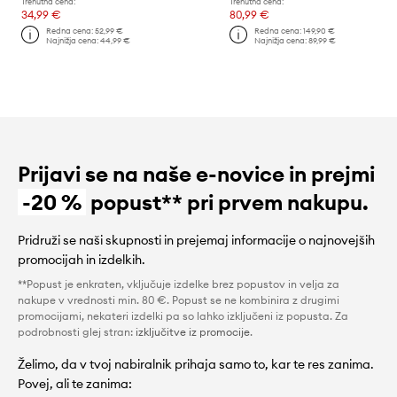
Trenutna cena:
Trenutna cena:
34,99 €
80,99 €
Redna cena:
52,99 €
Redna cena:
149,90 €
Najnižja cena:
44,99 €
Najnižja cena:
89,99 €
Prijavi se na naše e-novice in prejmi
-20 %
popust** pri prvem nakupu.
Pridruži se naši skupnosti in prejemaj informacije o najnovejših
promocijah in izdelkih.
**Popust je enkraten, vključuje izdelke brez popustov in velja za
nakupe v vrednosti min. 80 €. Popust se ne kombinira z drugimi
promocijami, nekateri izdelki pa so lahko izključeni iz popusta. Za
podrobnosti glej stran:
izključitve iz promocije
.
Želimo, da v tvoj nabiralnik prihaja samo to, kar te res zanima.
Povej, ali te zanima: