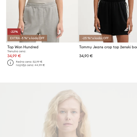
-22%
EXTRA -5 %* s kodo OFF
-25 %* s kodo: OFF
Top Won Hundred
Trenutna cena:
34,99 €
34,90 €
Redna cena:
52,99 €
Najnižja cena:
44,99 €