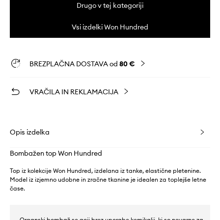
Drugo v tej kategoriji
Vsi izdelki Won Hundred
BREZPLAČNA DOSTAVA od
80 €
VRAČILA IN REKLAMACIJA
Opis izdelka
Bombažen top Won Hundred
Top iz kolekcije Won Hundred, izdelana iz tanke, elastične pletenine.
Model iz izjemno udobne in zračne tkanine je idealen za toplejše letne
čase.
- Organski bombaž se goji brez uporabe kemikalij, ki so nevarne za