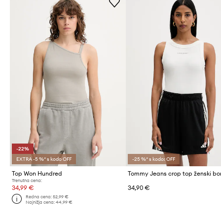
-22%
EXTRA -5 %* s kodo OFF
-25 %* s kodo: OFF
Top Won Hundred
Trenutna cena:
34,99 €
34,90 €
Redna cena:
52,99 €
Najnižja cena:
44,99 €