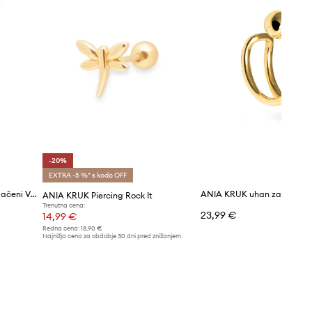
-20%
EXTRA -5 %* s kodo OFF
ANIA KRUK uhani ženski pozlačeni VINTAGE
ANIA KRUK Piercing Rock It
Trenutna cena:
23,99 €
14,99 €
Redna cena:
18,90 €
Najnižja cena za obdobje 30 dni pred znižanjem:
18,90 €