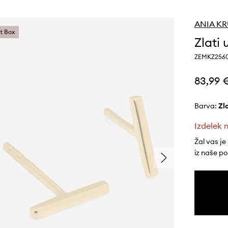
ANIA K
ft Box
Zlati
ZEMKZ256
83,99 
Barva:
z
Izdelek n
Žal vas je
iz naše p