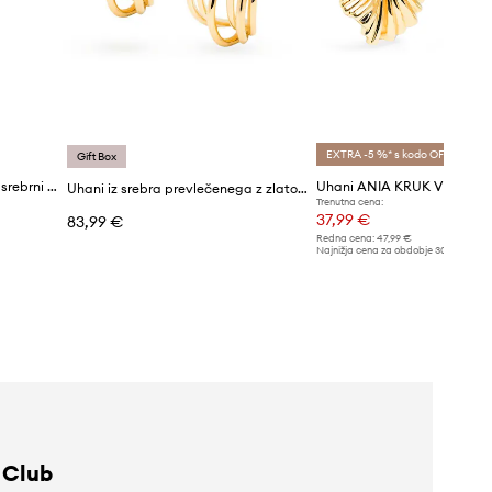
EXTRA -5 %* s kodo OFF
Gift Box
ANIA KRUK ženski pozlačeni srebrni uhan ROCK IT
Uhani ANIA KRUK VINTAG
Uhani iz srebra prevlečenega z zlatom ANIA KRUK VINTAGE
Trenutna cena:
37,99 €
83,99 €
Redna cena:
47,99 €
Najnižja cena za obdobje 30 dni pred 
41,99 €
 Club