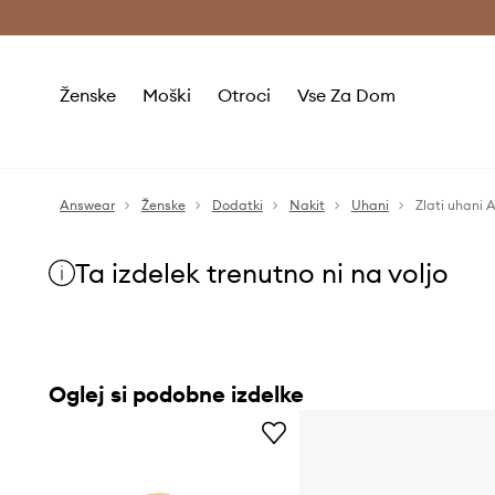
Brezplačna dostava in vračila (v vrednosti 80 € in več) >
Ženske
Moški
Otroci
Vse Za Dom
Answear
Ženske
Dodatki
Nakit
Uhani
Zlati uhani
Ta izdelek trenutno ni na voljo
Oglej si podobne izdelke