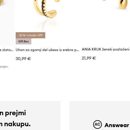
-15 %* s kodo: OFF
Gift Box
Uhani iz srebra prevlečenega z zlatom ANIA KRUK BELIEVE
Uhan za zgornji del ušesa iz srebra prevlečenega z zlatom ANIA KRUK ROCK IT
21,99 €
30,99 €
žanjem:
in prejmi
m nakupu.
Answear