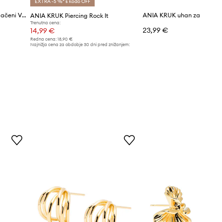
EXTRA -5 %* s kodo OFF
ANIA KRUK uhani ženski pozlačeni VINTAGE
ANIA KRUK Piercing Rock It
Trenutna cena:
23,99 €
14,99 €
Redna cena:
18,90 €
Najnižja cena za obdobje 30 dni pred znižanjem:
18,90 €