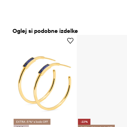
Oglej si podobne izdelke
EXTRA -5 %* s kodo OFF
-22%