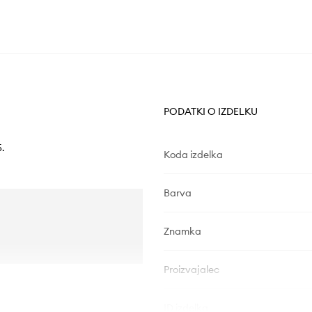
PODATKI O IZDELKU
5.
Koda izdelka
Barva
Znamka
Proizvajalec
ID izdelka