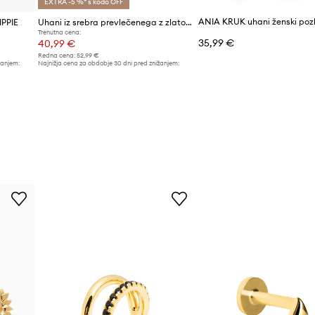
EXTRA -5 %* s kodo OFF
IPPIE
Uhani iz srebra prevlečenega z zlatom ANIA KRUK ARIEL
Trenutna cena:
35,99 €
40,99 €
Redna cena:
52,99 €
žanjem:
Najnižja cena za obdobje 30 dni pred znižanjem:
52,99 €