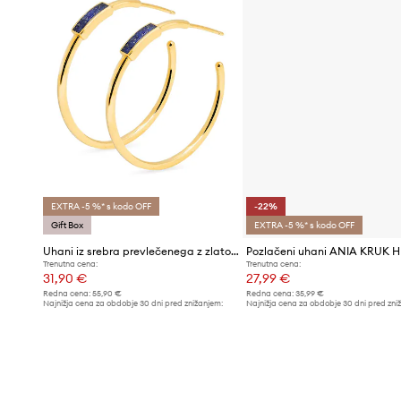
EXTRA -5 %* s kodo OFF
-22%
Gift Box
EXTRA -5 %* s kodo OFF
Uhani iz srebra prevlečenega z zlatom ANIA KRUK DUO
Pozlačeni uhani ANIA KRUK H
Trenutna cena:
Trenutna cena:
31,90 €
27,99 €
Redna cena:
55,90 €
Redna cena:
35,99 €
Najnižja cena za obdobje 30 dni pred znižanjem:
Najnižja cena za obdobje 30 dni pred zni
32,99 €
35,99 €