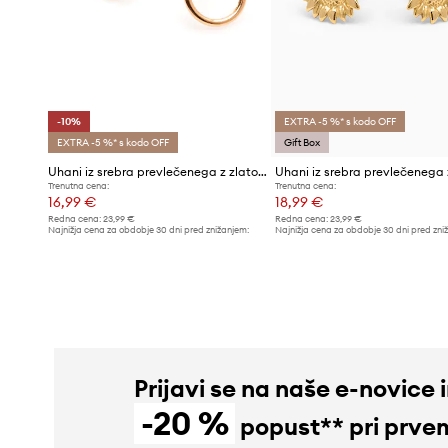
-10%
EXTRA -5 %* s kodo OFF
EXTRA -5 %* s kodo OFF
Gift Box
Uhani iz srebra prevlečenega z zlatom ANIA KRUK Cosmo
Trenutna cena:
Trenutna cena:
16,99 €
18,99 €
Redna cena:
23,99 €
Redna cena:
23,99 €
Najnižja cena za obdobje 30 dni pred znižanjem:
Najnižja cena za obdobje 30 dni pred zni
18,99 €
20,99 €
Prijavi se na naše e-novice 
-20 %
popust** pri prve