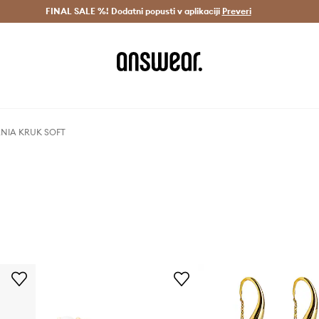
Dostava v 3 dneh >
FINAL SALE %! Dodatni popusti v aplikaciji
Prihrani z vpisom v Answear Club >
Preveri
 ANIA KRUK SOFT