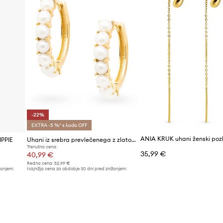
-22%
EXTRA -5 %* s kodo OFF
IPPIE
Uhani iz srebra prevlečenega z zlatom ANIA KRUK ARIEL
Trenutna cena:
35,99 €
40,99 €
Redna cena:
52,99 €
žanjem:
Najnižja cena za obdobje 30 dni pred znižanjem:
52,99 €