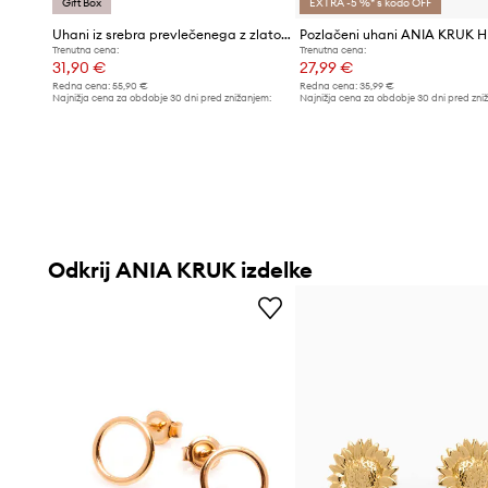
Gift Box
EXTRA -5 %* s kodo OFF
Uhani iz srebra prevlečenega z zlatom ANIA KRUK DUO
Pozlačeni uhani ANIA KRUK H
Trenutna cena:
Trenutna cena:
31,90 €
27,99 €
Redna cena:
55,90 €
Redna cena:
35,99 €
Najnižja cena za obdobje 30 dni pred znižanjem:
Najnižja cena za obdobje 30 dni pred zni
32,99 €
35,99 €
Odkrij ANIA KRUK izdelke