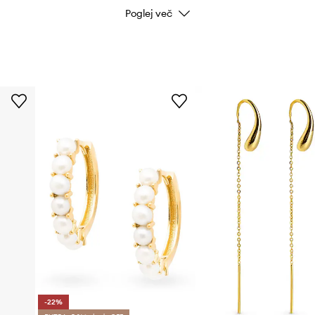
Poglej več
-22%