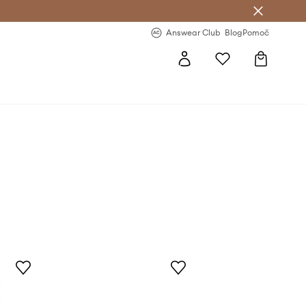
-20 % na prvo naročilo >
Premium Fashion Benefits >
Answear Club
Blog
Pomoč