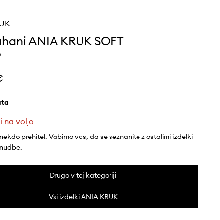
RUK
 uhani ANIA KRUK SOFT
0
€
lata
i na voljo
 nekdo prehitel. Vabimo vas, da se seznanite z ostalimi izdelki
onudbe.
Drugo v tej kategoriji
Vsi izdelki ANIA KRUK