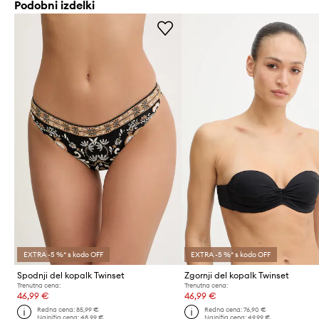
Podobni izdelki
EXTRA -5 %* s kodo OFF
EXTRA -5 %* s kodo OFF
Spodnji del kopalk Twinset
Zgornji del kopalk Twinset
Trenutna cena:
Trenutna cena:
46,99 €
46,99 €
Redna cena:
85,99 €
Redna cena:
76,90 €
Najnižja cena:
48,99 €
Najnižja cena:
49,99 €