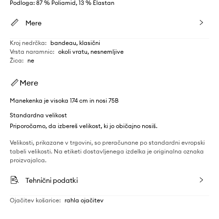
Podloga: 87 % Poliamid, 13 % Elastan
Mere
Kroj nedrčka
:
bandeau, klasični
Vrsta naramnic
:
okoli vratu, nesnemljive
Žica
:
ne
Mere
Manekenka je visoka 174 cm in nosi 75B
Standardna velikost
Priporočamo, da izbereš velikost, ki jo običajno nosiš.
Velikosti, prikazane v trgovini, so preračunane po standardni evropski
tabeli velikosti. Na etiketi dostavljenega izdelka je originalna oznaka
proizvajalca.
Tehnični podatki
Ojačitev košarice
:
rahla ojačitev