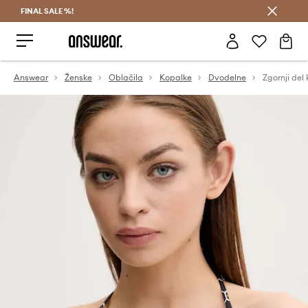
FINAL SALE %!
Prihrani z vpisom v Answear Club >
Answear
Ženske
Oblačila
Kopalke
Dvodelne
Zgornji del