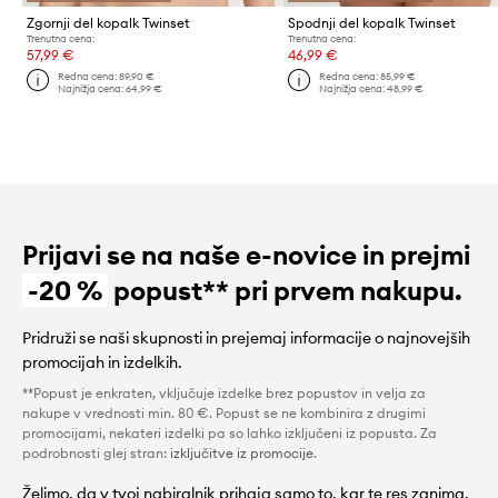
Zgornji del kopalk Twinset
Spodnji del kopalk Twinset
Trenutna cena:
Trenutna cena:
57,99 €
46,99 €
Redna cena:
89,90 €
Redna cena:
85,99 €
Najnižja cena:
64,99 €
Najnižja cena:
48,99 €
Prijavi se na naše e-novice in prejmi
-20 %
popust** pri prvem nakupu.
Pridruži se naši skupnosti in prejemaj informacije o najnovejših
promocijah in izdelkih.
**Popust je enkraten, vključuje izdelke brez popustov in velja za
nakupe v vrednosti min. 80 €. Popust se ne kombinira z drugimi
promocijami, nekateri izdelki pa so lahko izključeni iz popusta. Za
podrobnosti glej stran:
izključitve iz promocije
.
Želimo, da v tvoj nabiralnik prihaja samo to, kar te res zanima.