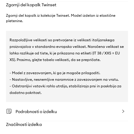
Zgornji del kopalk Twinset
Zgornji del kopalk iz kolekcije Twinset. Model izdelan iz elastične
pletenine.
Razpoložljive velikosti so pretvorjene iz velikosti italijanskega
proizvajalca v standardno evropsko velikost. Naročena velikost se
lahko razlikuje od tiste, ki je prikazana na etiketi (IT 38 / XXS = EU
XS). Prosimo, glejte tabelo velikosti, da se prepričate.
- Model z zavezovanjem, ki ga je mogoče prilagoditi.
- Nastavljive, nesnemljive naramnice z zavezovanjem na vratu.
- Odstranljivi vstavki rahlo utrdijo, stabilizirajo prsi in poskrbijo za
dodatno pokritost.
Podrobnosti o izdelku
Značilnosti izdelka