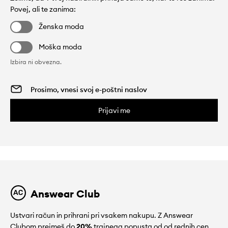
Povej, ali te zanima:
Ženska moda
Moška moda
Izbira ni obvezna.
Prijavi me
Answear Club
Ustvari račun in prihrani pri vsakem nakupu. Z Answear
Clubom prejmeš do
20%
trajnega popusta od od rednih cen.