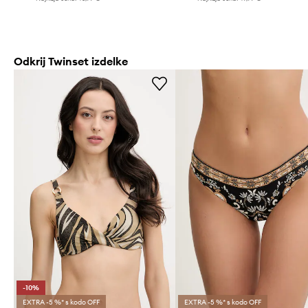
Odkrij Twinset izdelke
-10%
EXTRA -5 %* s kodo OFF
EXTRA -5 %* s kodo OFF