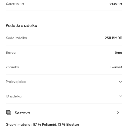
Zapenjanje
vezanje
Podatki o izdelku
Koda izdelka
251LBMD11
Barva
črna
Znamka
Twinset
Proizvajalec
ID izdelka
Sestava
Glavni material: 87 % Poliamid, 13 % Elastan