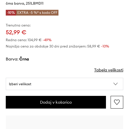
črna barva, 251LBMD11
-10%
EXTRA -5 %* s kodo OFF
Trenutna cena:
52,99 €
Redna cena:
104,99 €
-49%
Najnižja cena za obdobje 30 dni pred znižanjem:
58,99 €
 -10%
Barva:
črna
Tabela velikosti
Izberi velikost
Dodaj v košarico