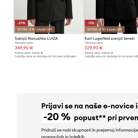
-27%
-11%
EXTRA -5 %* s kodo OFF
EXTRA -5 %* s kodo OFF
Suknjič Nanushka LUIZA
Karl Lagerfeld suknjič ženski
Trenutna cena:
Trenutna cena:
349,90 €
229,90 €
Redna cena:
969,90 €
Redna cena:
439,90 €
Najnižja cena za obdobje 30 dni pred znižanjem:
Najnižja cena za obdobje 30 dni pred zni
484,90 €
259,90 €
Prijavi se na naše e-novice 
-20 %
popust** pri prve
Pridruži se naši skupnosti in prejemaj informacij
promocijah in izdelkih.