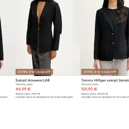
EXTRA -5 %* s kodo OFF
EXTRA -5 %* s kodo OFF
Suknjič Answear.LAB
Tommy Hilfiger suknjič žensk
Trenutna cena:
Trenutna cena:
44,99 €
159,90 €
Redna cena:
99,99 €
Redna cena:
249,90 €
žanjem:
Najnižja cena za obdobje 30 dni pred znižanjem:
Najnižja cena za obdobje 30 dni pred z
48,99 €
169,90 €