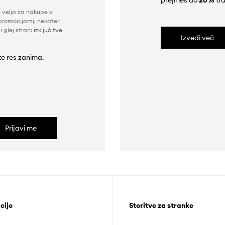
prejmeš do
20%
tra
n velja za nakupe v
promocijami, nekateri
i glej stran:
izključitve
Izvedi več
 te res zanima.
Prijavi me
cije
Storitve za stranke