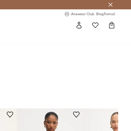
-20 % na prvo naročilo >
Premium Fashion Benefits >
Answear Club
Blog
Pomoč