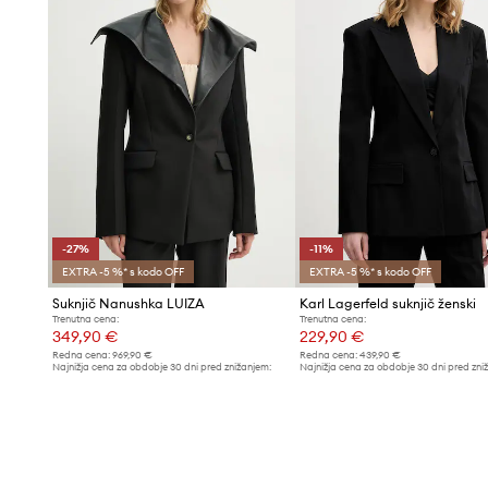
-27%
-11%
EXTRA -5 %* s kodo OFF
EXTRA -5 %* s kodo OFF
Suknjič Nanushka LUIZA
Karl Lagerfeld suknjič ženski
Trenutna cena:
Trenutna cena:
349,90 €
229,90 €
Redna cena:
969,90 €
Redna cena:
439,90 €
Najnižja cena za obdobje 30 dni pred znižanjem:
Najnižja cena za obdobje 30 dni pred zni
484,90 €
259,90 €