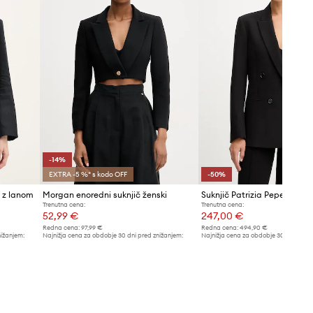
-14%
EXTRA -5 %* s kodo OFF
-50%
i z lanom
Morgan enoredni suknjič ženski
Suknjič Patrizia Pepe
Trenutna cena:
Trenutna cena:
52,99 €
247,00 €
Redna cena:
97,99 €
Redna cena:
494,90 €
nižanjem:
Najnižja cena za obdobje 30 dni pred znižanjem:
Najnižja cena za obdobje 30 dni pred 
61,99 €
494,90 €