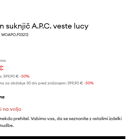
 suknjič A.P.C. veste lucy
, WOAPO.F03212
ena:
 €
a:
399,90 €
-50%
na za obdobje 30 dni pred znižanjem:
399,90 €
 -50%
rna
i na voljo
 nekdo prehitel. Vabimo vas, da se seznanite z ostalimi izdelki
onudbe.