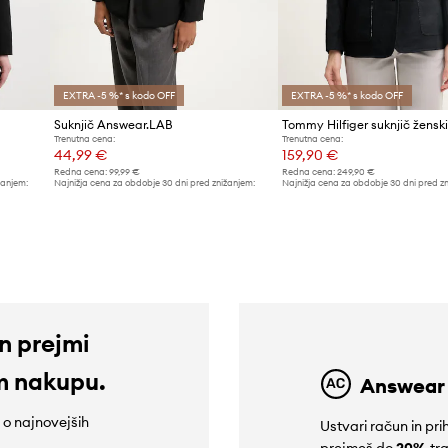
EXTRA -5 %* s kodo OFF
EXTRA -5 %* s kodo OFF
Suknjič Answear.LAB
Tommy Hilfiger suknjič žensk
Trenutna cena:
Trenutna cena:
44,99 €
159,90 €
Redna cena:
99,99 €
Redna cena:
249,90 €
žanjem:
Najnižja cena za obdobje 30 dni pred znižanjem:
Najnižja cena za obdobje 30 dni pred z
48,99 €
169,90 €
in prejmi
m nakupu.
Answear
e o najnovejših
Ustvari račun in p