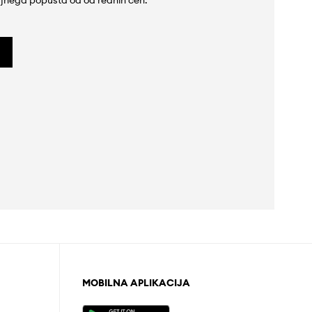
jnega popusta od od rednih cen.
MOBILNA APLIKACIJA