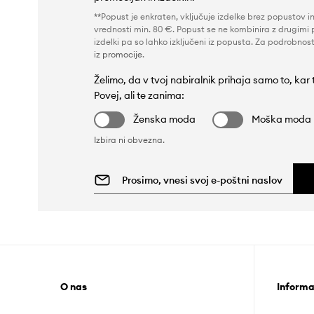
**Popust je enkraten, vključuje izdelke brez popustov i
vrednosti min. 80 €. Popust se ne kombinira z drugimi 
izdelki pa so lahko izključeni iz popusta. Za podrobnost
iz promocije
.
Želimo, da v tvoj nabiralnik prihaja samo to, kar
Povej, ali te zanima:
Ženska moda
Moška moda
Izbira ni obvezna.
O nas
Informa