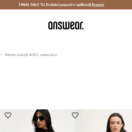
Dostava v 3 dneh >
FINAL SALE %! Dodatni popusti v aplikaciji
Prihrani z vpisom v Answear Club >
Preveri
Volnen suknjič A.P.C. veste lucy