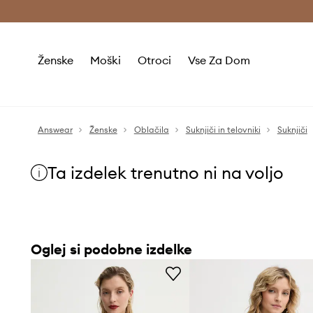
Brezplačna dostava in vračila (v vrednosti 80 € in več) >
Ženske
Moški
Otroci
Vse Za Dom
Answear
Ženske
Oblačila
Suknjiči in telovniki
Suknjiči
Ta izdelek trenutno ni na voljo
Oglej si podobne izdelke