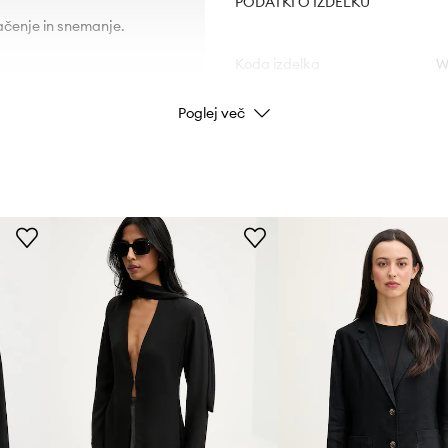
PODATKI O IZDELKU
čenje in snemanje.
Koda izdelka
W
Poglej več
hnih predmetov.
Barva proizvajalca
Barva
Znamka
ID izdelka