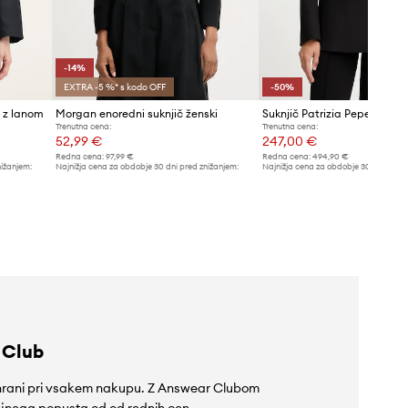
-14%
EXTRA -5 %* s kodo OFF
-50%
i z lanom
Morgan enoredni suknjič ženski
Suknjič Patrizia Pepe
Trenutna cena:
Trenutna cena:
52,99 €
247,00 €
Redna cena:
97,99 €
Redna cena:
494,90 €
nižanjem:
Najnižja cena za obdobje 30 dni pred znižanjem:
Najnižja cena za obdobje 30 dni pred 
61,99 €
494,90 €
 Club
rihrani pri vsakem nakupu. Z Answear Clubom