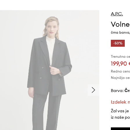
A.P.C.
Volnen
črna barva
-50%
Trenutna c
199,90
Redna cen
Najnižja ce
Barva:
č
Izdelek n
Žal vas je
iz naše p