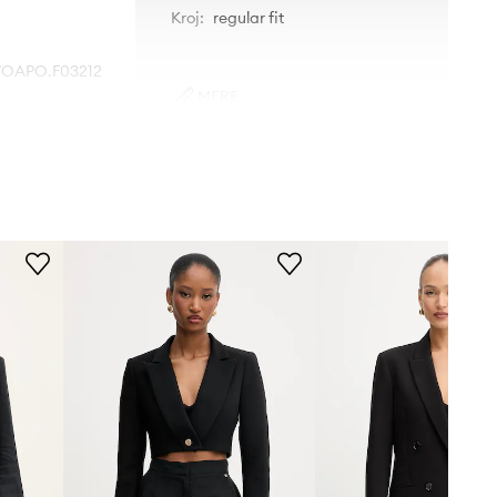
Kroj
:
regular fit
OAPO.F03212
MERE
LZZ
Manekenka je visoka 176 cm in
nosi 36
črna
Standardna velikost
Priporočamo, da izbereš velikost, ki jo
A.P.C.
običajno nosiš.
Tabela velikosti