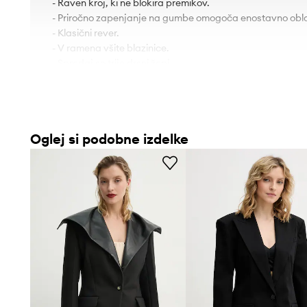
- Raven kroj, ki ne blokira premikov.
- Priročno zapenjanje na gumbe omogoča enostavno obla
- Klasični rever.
- V ramena všite blazinice.
- Spredaj so trije drsni žepi.
- Dodaten notranji žep omogoča varno shranjevanje maj
- Podložen model.
Oglej si podobne izdelke