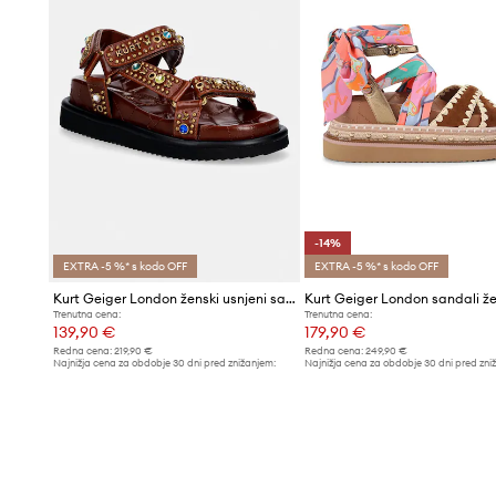
-14%
EXTRA -5 %* s kodo OFF
EXTRA -5 %* s kodo OFF
Kurt Geiger London ženski usnjeni sandali Orson Sandal
Trenutna cena:
Trenutna cena:
139,90 €
179,90 €
Redna cena:
219,90 €
Redna cena:
249,90 €
Najnižja cena za obdobje 30 dni pred znižanjem:
Najnižja cena za obdobje 30 dni pred zni
149,90 €
209,90 €