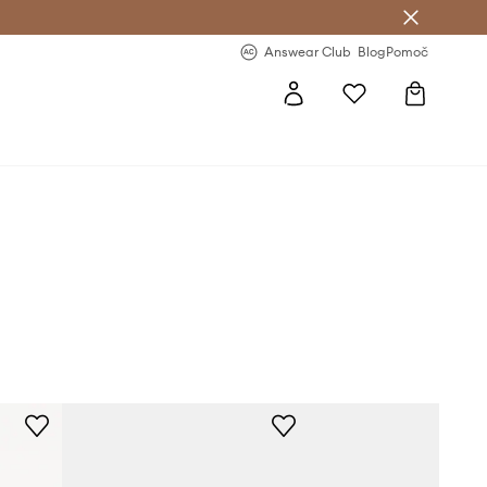
-20 % na prvo naročilo >
Premium Fashion Benefits >
Answear Club
Blog
Pomoč