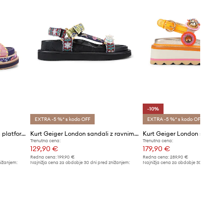
-10%
EXTRA -5 %* s kodo OFF
EXTRA -5 %* s kodo OFF
Kurt Geiger London sandali s platformo ženski Orson Cross Scarf Sdl
Kurt Geiger London sandali z ravnim podplatom ženski Orson Sandal
Trenutna cena:
Trenutna cena:
129,90 €
179,90 €
Redna cena:
199,90 €
Redna cena:
289,90 €
nižanjem:
Najnižja cena za obdobje 30 dni pred znižanjem:
Najnižja cena za obdobje 30 dni pred 
139,90 €
199,90 €