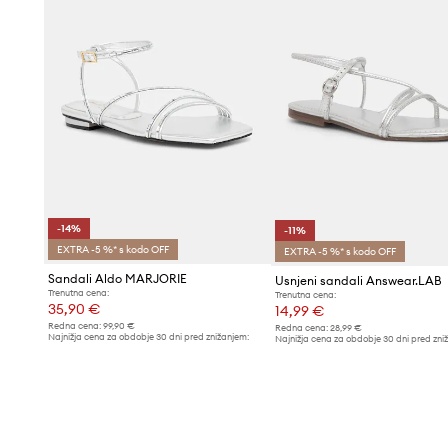
-14%
-11%
EXTRA -5 %* s kodo OFF
EXTRA -5 %* s kodo OFF
Sandali Aldo MARJORIE
Usnjeni sandali Answear.LAB
Trenutna cena:
Trenutna cena:
35,90 €
14,99 €
Redna cena:
99,90 €
Redna cena:
28,99 €
Najnižja cena za obdobje 30 dni pred znižanjem:
Najnižja cena za obdobje 30 dni pred zni
41,99 €
16,90 €