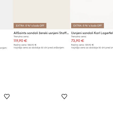
EXTRA -5 %* s kodo OFF
EXTRA -5 %* s kodo OFF
AllSaints sandali ženski usnjeni Staffa Sandal
Trenutna cena:
Trenutna cena:
119,90 €
73,90 €
Redna cena:
188,90 €
Redna cena:
159,90 €
Najnižja cena za obdobje 30 dni pred znižanjem:
Najnižja cena za obdobje 30 dni pred z
žanjem:
129,90 €
80,99 €