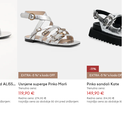
-11%
EXTRA -5 %* s kodo OFF
EXTRA -5 %* s kodo OFF
Usnjeni sandali Karl Lagerfeld ALISSO
Usnjene superge Pinko Marli
Pinko sandali Kate
Trenutna cena:
Trenutna cena:
119,90 €
149,90 €
Redna cena:
274,90 €
Redna cena:
314,90 €
nižanjem:
Najnižja cena za obdobje 30 dni pred znižanjem:
Najnižja cena za obdobje 30 dni pred 
129,90 €
169,90 €