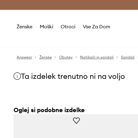
Brezplačna dostava in vračila (v vrednosti 80 € in več) >
Ženske
Moški
Otroci
Vse Za Dom
Answear
Ženske
Obutev
Natikači in sandali
Sandali
Ta izdelek trenutno ni na voljo
Oglej si podobne izdelke