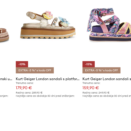
-10%
-15%
EXTRA -5 %* s kodo OFF
EXTRA -5 %* s kodo OFF
Kurt Geiger London sandali ženski usnjeni Orson Cross Scarf Sdl
Kurt Geiger London sandali s platformo ženski usnjeni Octavia Sling Flatform
Trenutna cena:
Trenutna cena:
179,90 €
159,90 €
Redna cena:
289,90 €
Redna cena:
249,90 €
žanjem:
Najnižja cena za obdobje 30 dni pred znižanjem:
Najnižja cena za obdobje 30 dni pred z
199,90 €
189,90 €