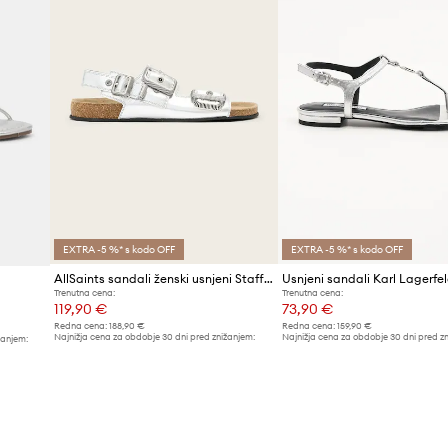
EXTRA -5 %* s kodo OFF
EXTRA -5 %* s kodo OFF
AllSaints sandali ženski usnjeni Staffa Sandal
Trenutna cena:
Trenutna cena:
119,90 €
73,90 €
Redna cena:
188,90 €
Redna cena:
159,90 €
Najnižja cena za obdobje 30 dni pred znižanjem:
Najnižja cena za obdobje 30 dni pred z
žanjem:
129,90 €
80,99 €