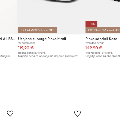
-11%
EXTRA -5 %* s kodo OFF
EXTRA -5 %* s kodo OFF
Usnjeni sandali Karl Lagerfeld ALISSO
Usnjene superge Pinko Marli
Pinko sandali Kate
Trenutna cena:
Trenutna cena:
119,90 €
149,90 €
Redna cena:
274,90 €
Redna cena:
314,90 €
nižanjem:
Najnižja cena za obdobje 30 dni pred znižanjem:
Najnižja cena za obdobje 30 dni pred 
129,90 €
169,90 €