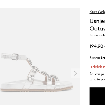
Kurt Gei
Usnje
Octav
ženski, sre
194,90
Barva:
s
Izdelek n
Žal vas je
iz naše p