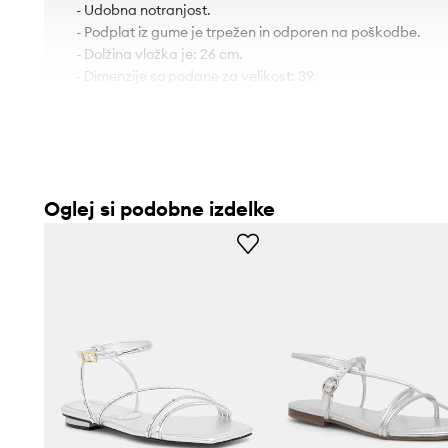
- Udobna notranjost.
- Podplat iz gume je trpežen in odporen na poškodbe.
- Dolžina vložka je: 26 cm.
- Dimenzije so podane za velikost: 39.
Oglej si podobne izdelke