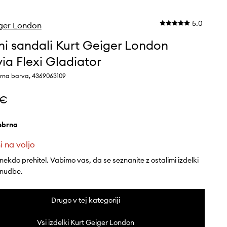
5.0
ger London
ni sandali Kurt Geiger London
ia Flexi Gladiator
brna barva, 4369063109
 €
rebrna
i na voljo
 nekdo prehitel. Vabimo vas, da se seznanite z ostalimi izdelki
onudbe.
Drugo v tej kategoriji
Vsi izdelki Kurt Geiger London