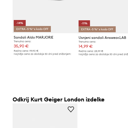
-14%
-11%
EXTRA -5 %* s kodo OFF
EXTRA -5 %* s kodo OFF
Sandali Aldo MARJORIE
Usnjeni sandali Answear.LAB
Trenutna cena:
Trenutna cena:
35,90 €
14,99 €
Redna cena:
99,90 €
Redna cena:
28,99 €
Najnižja cena za obdobje 30 dni pred znižanjem:
Najnižja cena za obdobje 30 dni pred zni
41,99 €
16,90 €
Odkrij Kurt Geiger London izdelke