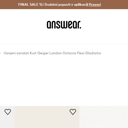
Dostava v 3 dneh >
FINAL SALE %! Dodatni popusti v aplikaciji
Prihrani z vpisom v Answear Club >
Preveri
Usnjeni sandali Kurt Geiger London Octavia Flexi Gladiator