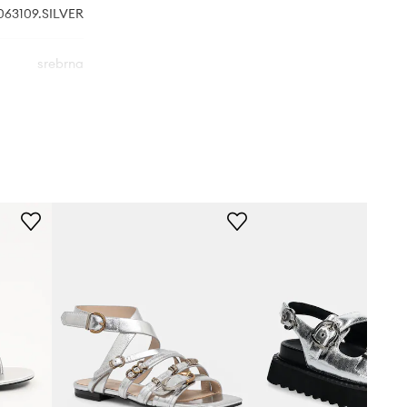
063109.SILVER
srebrna
 Geiger London