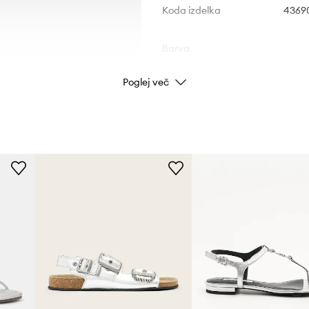
Koda izdelka
4369
Barva
Poglej več
Znamka
Kurt
Proizvajalec
ID izdelka