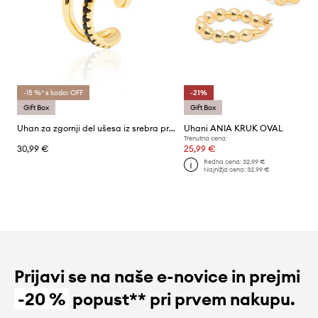
-15 %* s kodo: OFF
-21%
Gift Box
Gift Box
Uhan za zgornji del ušesa iz srebra prevlečenega z zlatom ANIA KRUK ROCK IT
Uhani ANIA KRUK OVAL
Trenutna cena:
30,99 €
25,99 €
Redna cena:
32,99 €
Najnižja cena:
32,99 €
Prijavi se na naše e-novice in prejmi
-20 %
popust** pri prvem nakupu.