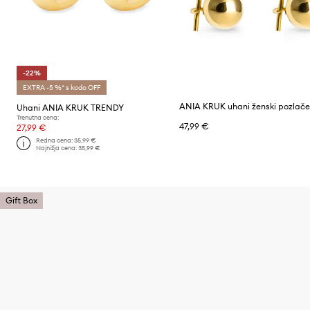
-22%
EXTRA -5 %* s kodo OFF
Uhani ANIA KRUK TRENDY
Trenutna cena:
47,99 €
27,99 €
Redna cena:
35,99 €
Najnižja cena:
35,99 €
Gift Box