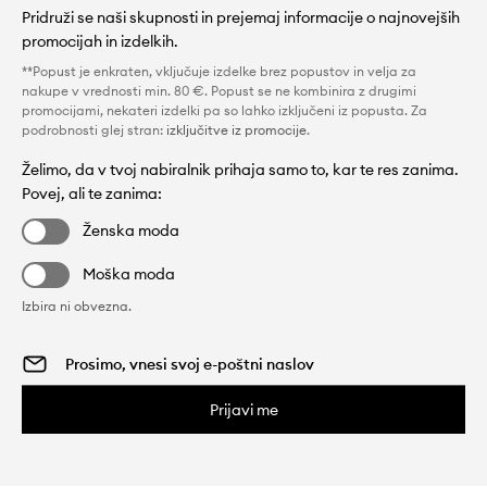
Pridruži se naši skupnosti in prejemaj informacije o najnovejših
promocijah in izdelkih.
**Popust je enkraten, vključuje izdelke brez popustov in velja za
nakupe v vrednosti min. 80 €. Popust se ne kombinira z drugimi
promocijami, nekateri izdelki pa so lahko izključeni iz popusta. Za
podrobnosti glej stran:
izključitve iz promocije
.
Želimo, da v tvoj nabiralnik prihaja samo to, kar te res zanima.
Povej, ali te zanima:
Ženska moda
Moška moda
Izbira ni obvezna.
Prijavi me