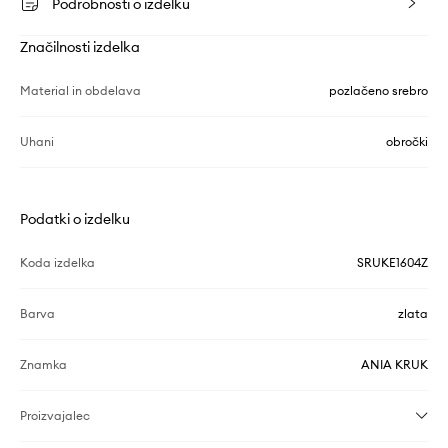
Podrobnosti o izdelku
Značilnosti izdelka
Material in obdelava
pozlačeno srebro
Uhani
obročki
Podatki o izdelku
Koda izdelka
SRUKE1604Z
Barva
zlata
Znamka
ANIA KRUK
Proizvajalec