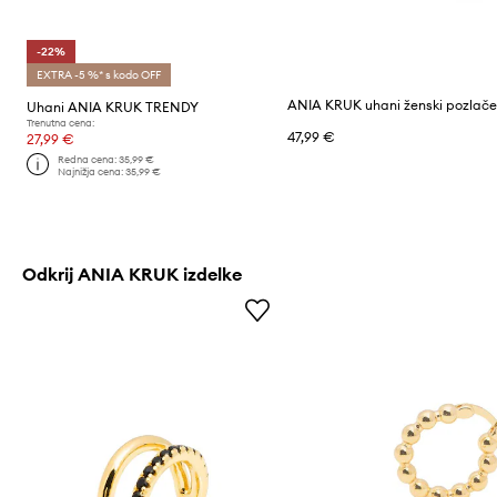
-22%
EXTRA -5 %* s kodo OFF
Uhani ANIA KRUK TRENDY
Trenutna cena:
47,99 €
27,99 €
Redna cena:
35,99 €
Najnižja cena:
35,99 €
Odkrij ANIA KRUK izdelke