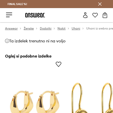
FINAL SALE %!
Prihrani z vpisom v Answear Club >
Answear
Ženske
Dodatki
Nakit
Uhani
Ta izdelek trenutno ni na voljo
Oglej si podobne izdelke