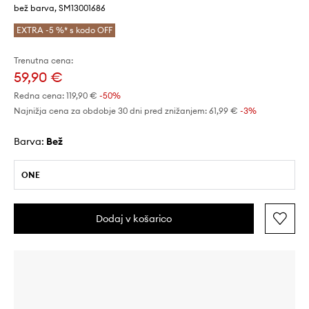
bež barva, SM13001686
EXTRA -5 %* s kodo OFF
Trenutna cena:
59,90 €
Redna cena:
119,90 €
-50%
Najnižja cena za obdobje 30 dni pred znižanjem:
61,99 €
 -3%
Barva:
bež
ONE
Dodaj v košarico