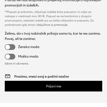
Pridruži se naši skupnosti in prejemaj informacije o najnovejših
promocijah in izdelkih.
**Popust je enkraten, vključuje izdelke brez popustov in velja za
nakupe v vrednosti min. 80 €. Popust se ne kombinira z drugimi
promocijami, nekateri izdelki pa so lahko izključeni iz popusta. Za
podrobnosti glej stran:
izključitve iz promocije
.
Želimo, da v tvoj nabiralnik prihaja samo to, kar te res zanima.
Povej, ali te zanima:
Ženska moda
Moška moda
Izbira ni obvezna.
Prijavi me