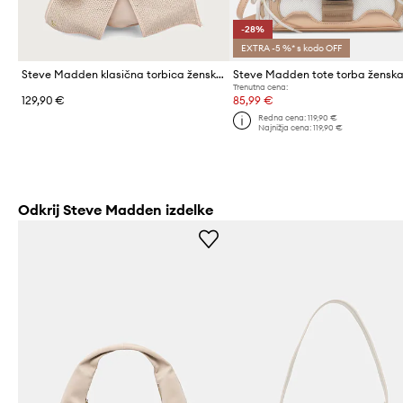
-28%
EXTRA -5 %* s kodo OFF
Steve Madden klasična torbica ženska Blarinac
Trenutna cena:
129,90 €
85,99 €
Redna cena:
119,90 €
Najnižja cena:
119,90 €
Odkrij Steve Madden izdelke