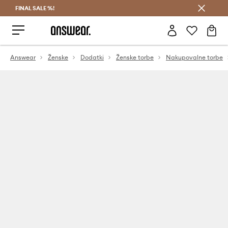
FINAL SALE %!
Prihrani z vpisom v Answear Club >
Answear
Ženske
Dodatki
Ženske torbe
Nakupovalne torbe