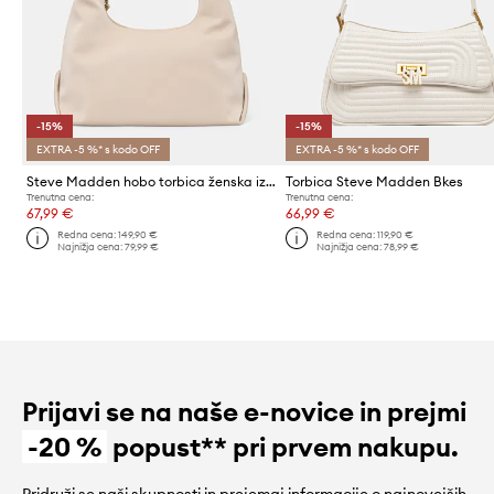
-15%
-15%
EXTRA -5 %* s kodo OFF
EXTRA -5 %* s kodo OFF
Steve Madden hobo torbica ženska iz umetnega usnja Biva-V
Torbica Steve Madden Bkes
Trenutna cena:
Trenutna cena:
67,99 €
66,99 €
Redna cena:
149,90 €
Redna cena:
119,90 €
Najnižja cena:
79,99 €
Najnižja cena:
78,99 €
Prijavi se na naše e-novice in prejmi
-20 %
popust** pri prvem nakupu.