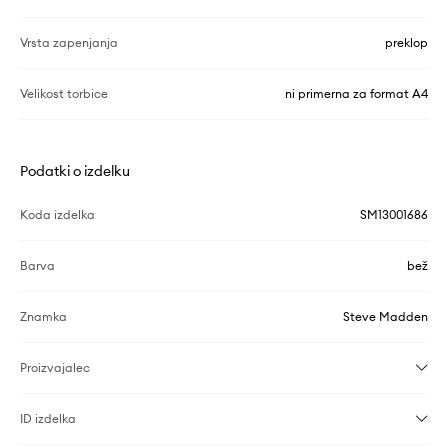
Vrsta zapenjanja
preklop
Velikost torbice
ni primerna za format A4
Podatki o izdelku
Koda izdelka
SM13001686
Barva
bež
Znamka
Steve Madden
Proizvajalec
ID izdelka