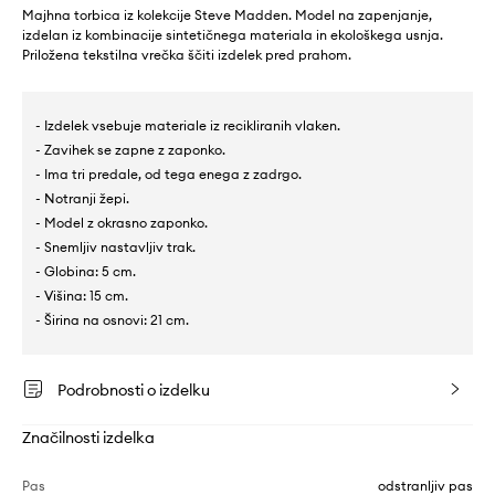
Majhna torbica iz kolekcije Steve Madden. Model na zapenjanje,
izdelan iz kombinacije sintetičnega materiala in ekološkega usnja.
Priložena tekstilna vrečka ščiti izdelek pred prahom.
- Izdelek vsebuje materiale iz recikliranih vlaken.
- Zavihek se zapne z zaponko.
- Ima tri predale, od tega enega z zadrgo.
- Notranji žepi.
- Model z okrasno zaponko.
- Snemljiv nastavljiv trak.
- Globina: 5 cm.
- Višina: 15 cm.
- Širina na osnovi: 21 cm.
Podrobnosti o izdelku
Značilnosti izdelka
Pas
odstranljiv pas