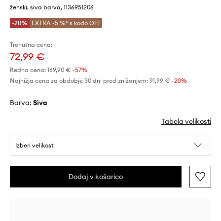
ženski, siva barva, 1136951206
-20%
EXTRA -5 %* s kodo OFF
Trenutna cena:
72,99 €
Redna cena:
169,90 €
-57%
Najnižja cena za obdobje 30 dni pred znižanjem:
91,99 €
 -20%
Barva:
siva
Tabela velikosti
Izberi velikost
Dodaj v košarico