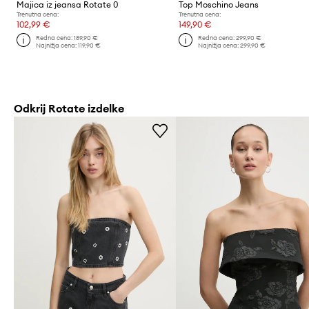
Majica iz jeansa Rotate 0
Top Moschino Jeans
Trenutna cena:
Trenutna cena:
102,99 €
149,90 €
Redna cena:
189,90 €
Redna cena:
299,90 €
Najnižja cena:
119,90 €
Najnižja cena:
299,90 €
Odkrij Rotate izdelke