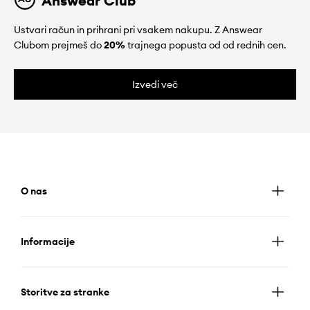
Answear Club
Ustvari račun in prihrani pri vsakem nakupu. Z Answear
Clubom prejmeš do
20%
trajnega popusta od od rednih cen.
Izvedi več
O nas
Informacije
Storitve za stranke