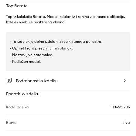
Top Rotate
Top iz kolekcije Rotate. Model izdelan iz tkanine z okrasno aplikacijo.
Izdelek vsebuje reciklirana vlakna.
- Ta izdelek je delno izdelan iz recikliranega poliestra.
- Oprijet kroj s presunljivimi volančki.
- Nastavljive naramnice.
- Podložen model.
Podrobnosti o izdelku
Podatki o izdelku
Koda izdelka
1136951206
Barva
siva