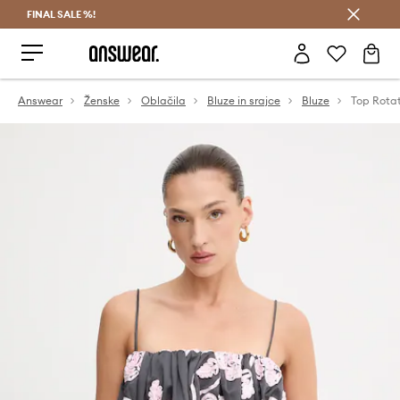
FINAL SALE %!
Prihrani z vpisom v Answear Club >
Answear
Ženske
Oblačila
Bluze in srajce
Bluze
Top Rota