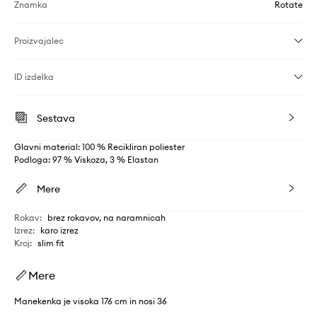
Znamka
Rotate
Proizvajalec
ID izdelka
Sestava
Glavni material: 100 % Recikliran poliester
Podloga: 97 % Viskoza, 3 % Elastan
Mere
Rokav
:
brez rokavov, na naramnicah
Izrez
:
karo izrez
Kroj
:
slim fit
Mere
Manekenka je visoka 176 cm in nosi 36