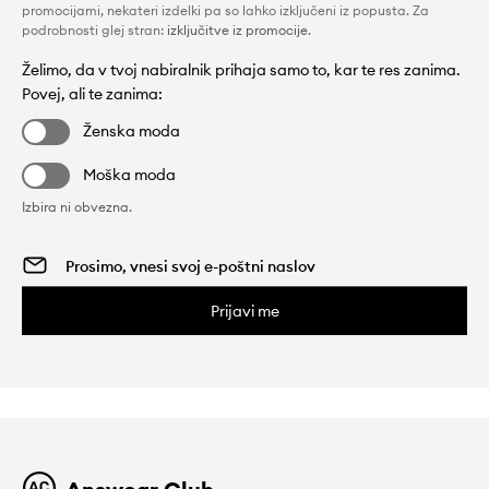
promocijami, nekateri izdelki pa so lahko izključeni iz popusta. Za
podrobnosti glej stran:
izključitve iz promocije
.
Želimo, da v tvoj nabiralnik prihaja samo to, kar te res zanima.
Povej, ali te zanima:
Ženska moda
Moška moda
Izbira ni obvezna.
Prijavi me