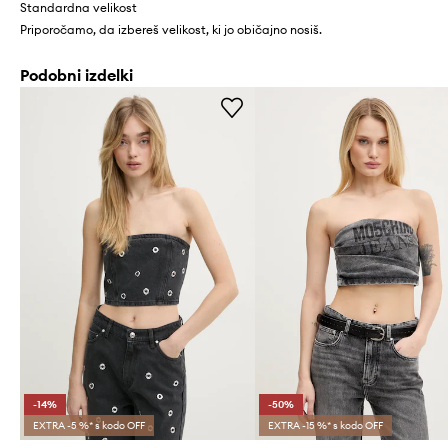
Standardna velikost
Priporočamo, da izbereš velikost, ki jo običajno nosiš.
Podobni izdelki
-14%
-50%
EXTRA -5 %* s kodo OFF
EXTRA -15 %* s kodo OFF