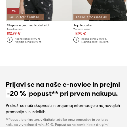
-14%
EXTRA -5 %* s kodo OFF
EXTRA -5 %* s kodo OFF
Majica iz jeansa Rotate 0
Top Rotate
Trenutna cena:
Trenutna cena:
102,99 €
119,90 €
Redna cena:
189,90 €
Redna cena:
219,90 €
Najnižja cena:
119,90 €
Najnižja cena:
129,90 €
Prijavi se na naše e-novice in prejmi
-20 %
popust** pri prvem nakupu.
Pridruži se naši skupnosti in prejemaj informacije o najnovejših
promocijah in izdelkih.
**Popust je enkraten, vključuje izdelke brez popustov in velja za
nakupe v vrednosti min. 80 €. Popust se ne kombinira z drugimi