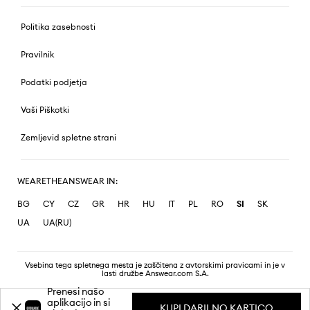
Politika zasebnosti
Pravilnik
Podatki podjetja
Vaši Piškotki
Zemljevid spletne strani
WEARETHEANSWEAR IN:
BG
CY
CZ
GR
HR
HU
IT
PL
RO
SI
SK
UA
UA(RU)
Vsebina tega spletnega mesta je zaščitena z avtorskimi pravicami in je v
lasti družbe Answear.com S.A.
Prenesi našo
aplikacijo in si
KUPI DARILNO KARTICO