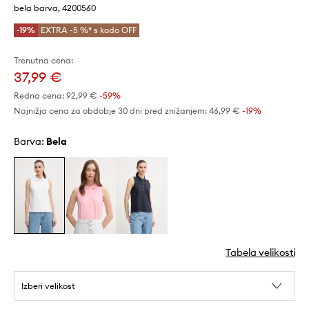
bela barva, 4200560
-19%
EXTRA -5 %* s kodo OFF
Trenutna cena:
37,99 €
Redna cena:
92,99 €
-59%
Najnižja cena za obdobje 30 dni pred znižanjem:
46,99 €
 -19%
Barva:
bela
Tabela velikosti
Izberi velikost