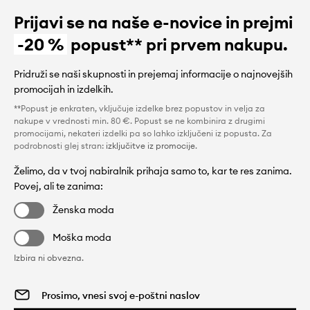
Prijavi se na naše e-novice in prejmi
-20 %
popust** pri prvem nakupu.
Pridruži se naši skupnosti in prejemaj informacije o najnovejših
promocijah in izdelkih.
**Popust je enkraten, vključuje izdelke brez popustov in velja za
nakupe v vrednosti min. 80 €. Popust se ne kombinira z drugimi
promocijami, nekateri izdelki pa so lahko izključeni iz popusta. Za
podrobnosti glej stran:
izključitve iz promocije
.
Želimo, da v tvoj nabiralnik prihaja samo to, kar te res zanima.
Povej, ali te zanima:
Ženska moda
Moška moda
Izbira ni obvezna.