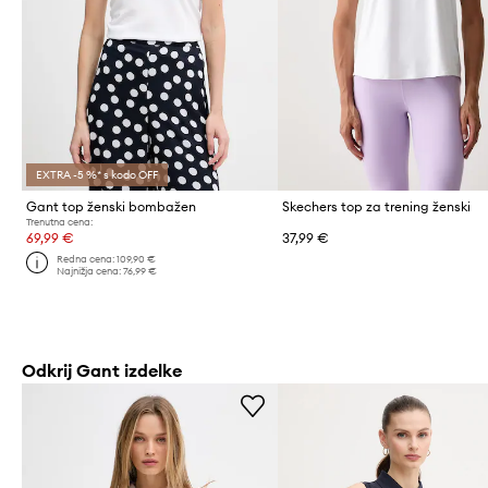
EXTRA -5 %* s kodo OFF
Gant top ženski bombažen
Skechers top za trening ženski
Trenutna cena:
69,99 €
37,99 €
Redna cena:
109,90 €
Najnižja cena:
76,99 €
Odkrij Gant izdelke