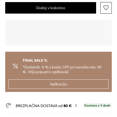
Dodaj v košarico
FINAL SALE %
*Dodatnih -5 % s kodo: OFF pri naročilu min. 89
€. Višji popusti v aplikaciji!
Aplikacija
BREZPLAČNA DOSTAVA od
80 €
Dostava v 3 dneh