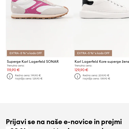
EXTRA -5 %* s kodo OFF
EXTRA -5 %* s kodo OFF
Superge Karl Lagerfeld SONAR
Trenutna cena:
Trenutna cena:
119,90 €
129,90 €
Redna cena:
199,90 €
Redna cena:
209,90 €
Najnižja cena:
129,90 €
Najnižja cena:
139,90 €
Prijavi se na naše e-novice in prejmi