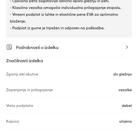
- Ojačana peta zagotavlja odlično oporo gležnju in peti.
- Klasična vezalka omogoča individualno prilagajanje stopalu.
- Vmesni podplat iz lahke in elastične pene EVA za optimalno
blaženje.
- Podplat iz gume je trpežen in odporen na poškodbe.
Podrobnosti o izdelku
Značilnosti izdelka
Zgornji del obutve
do gležnja
Zapenjanje in prilagajanje
vezalke
Vrsta podplata
debel
Kapica
utrjena