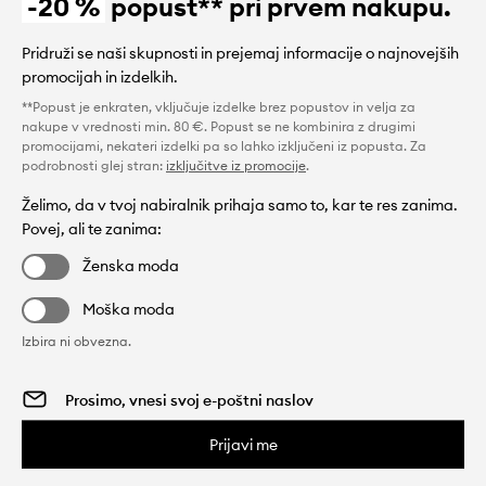
-20 %
popust** pri prvem nakupu.
Pridruži se naši skupnosti in prejemaj informacije o najnovejših
promocijah in izdelkih.
**Popust je enkraten, vključuje izdelke brez popustov in velja za
nakupe v vrednosti min. 80 €. Popust se ne kombinira z drugimi
promocijami, nekateri izdelki pa so lahko izključeni iz popusta. Za
podrobnosti glej stran:
izključitve iz promocije
.
Želimo, da v tvoj nabiralnik prihaja samo to, kar te res zanima.
Povej, ali te zanima:
Ženska moda
Moška moda
Izbira ni obvezna.
Prijavi me