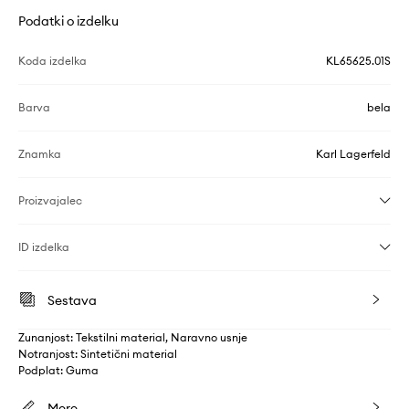
Podatki o izdelku
Koda izdelka
KL65625.01S
Barva
bela
Znamka
Karl Lagerfeld
Proizvajalec
ID izdelka
Sestava
Zunanjost: Tekstilni material, Naravno usnje
Notranjost: Sintetični material
Podplat: Guma
Mere