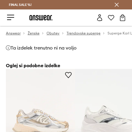
FINAL SALE %!
Prihrani z vpisom v Answear Club >
Answear
Ženske
Obutev
Trendovske superge
Superge Karl 
Ta izdelek trenutno ni na voljo
Oglej si podobne izdelke