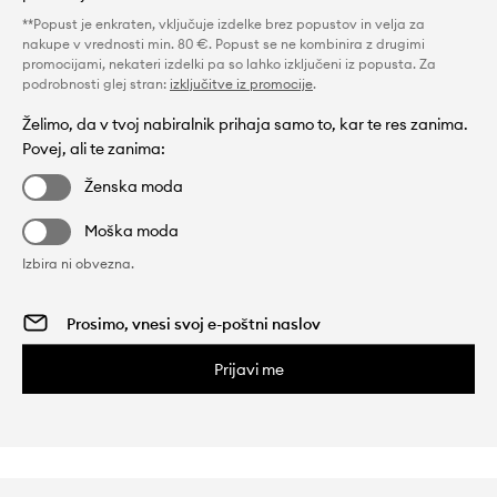
**Popust je enkraten, vključuje izdelke brez popustov in velja za
nakupe v vrednosti min. 80 €. Popust se ne kombinira z drugimi
promocijami, nekateri izdelki pa so lahko izključeni iz popusta. Za
podrobnosti glej stran:
izključitve iz promocije
.
Želimo, da v tvoj nabiralnik prihaja samo to, kar te res zanima.
Povej, ali te zanima:
Ženska moda
Moška moda
Izbira ni obvezna.
Prijavi me