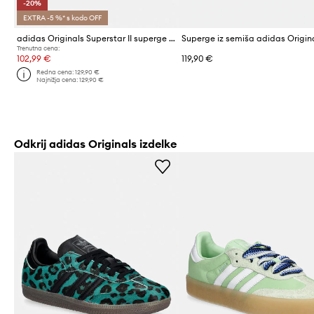
-20%
EXTRA -5 %* s kodo OFF
adidas Originals Superstar II superge ženske usnjene
Trenutna cena:
102,99 €
119,90 €
Redna cena:
129,90 €
Najnižja cena:
129,90 €
Odkrij adidas Originals izdelke