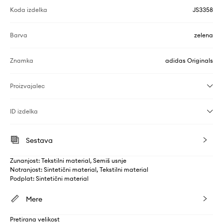
Koda izdelka
JS3358
Barva
zelena
Znamka
adidas Originals
Proizvajalec
ID izdelka
Sestava
Zunanjost: Tekstilni material, Semiš usnje
Notranjost: Sintetični material, Tekstilni material
Podplat: Sintetični material
Mere
Pretirana velikost