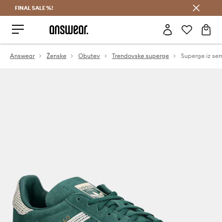
FINAL SALE %!
Prihrani z vpisom v Answear Club >
Answear
Ženske
Obutev
Trendovske superge