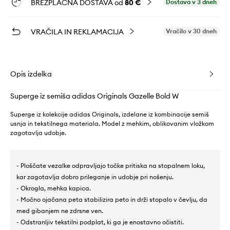
BREZPLAČNA DOSTAVA od
80 €
Dostava v 3 dneh
VRAČILA IN REKLAMACIJA
Vračilo v 30 dneh
Opis izdelka
Superge iz semiša adidas Originals Gazelle Bold W
Superge iz kolekcije adidas Originals, izdelane iz kombinacije semiš
usnja in tekstilnega materiala. Model z mehkim, oblikovanim vložkom
zagotavlja udobje.
- Ploščate vezalke odpravljajo točke pritiska na stopalnem loku,
kar zagotavlja dobro prileganje in udobje pri nošenju.
- Okrogla, mehka kapica.
- Močno ojačana peta stabilizira peto in drži stopalo v čevlju, da
med gibanjem ne zdrsne ven.
- Odstranljiv tekstilni podplat, ki ga je enostavno očistiti.