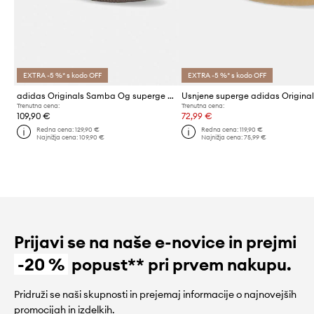
EXTRA -5 %* s kodo OFF
EXTRA -5 %* s kodo OFF
adidas Originals Samba Og superge ženske usnjene
Trenutna cena:
Trenutna cena:
109,90 €
72,99 €
Redna cena:
129,90 €
Redna cena:
119,90 €
Najnižja cena:
109,90 €
Najnižja cena:
75,99 €
Prijavi se na naše e-novice in prejmi
-20 %
popust** pri prvem nakupu.
Pridruži se naši skupnosti in prejemaj informacije o najnovejših
promocijah in izdelkih.