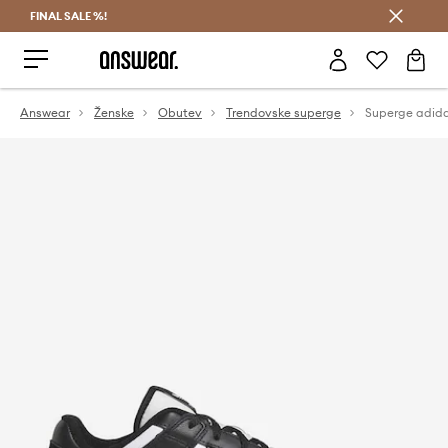
FINAL SALE %!
Prihrani z vpisom v Answear Club >
Answear
Ženske
Obutev
Trendovske superge