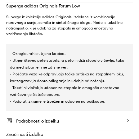
Superge adidas Originals Forum Low
Superge iz kolekcije adidas Originals, izdelane iz kombinacije
naravnega usnja, semiša in sintetičnega blaga. Model s tekstilno
notranjostjo, ki je udobna za stopalo in omogoča enostavno
vzdrževanje čistoče.
- Okrogla, rahlo utrjena kapica.
- Utrjen števec pete stabilizira peto in drži stopalo v čevlju, tako
da med gibanjem ne zdrsne ven.
- Ploščate vezalke odpravljajo točke pritiska na stopalnem loku,
kar zagotavlja dobro prileganje in udobje pri nošenju.
- Tekstilni vložek je udoben za stopalo in omogoča enostavno
vzdrževanje čistoče obutve.
- Podplat iz gume je trpežen in odporen na poškodbe.
Podrobnosti o izdelku
Značilnosti izdelka