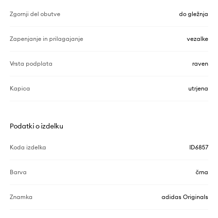
Zgornji del obutve
do gležnja
Zapenjanje in prilagajanje
vezalke
Vrsta podplata
raven
Kapica
utrjena
Podatki o izdelku
Koda izdelka
ID6857
Barva
črna
Znamka
adidas Originals