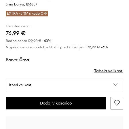
črna barva, ID6857
EXTRA -5 %* s kodo OFF
Trenutna cena:
76,99 €
Redna cena:
129,90 €
-40%
Najnižja cena za obdobje 30 dni pred znižanjem:
72,99 €
 +6%
Barva:
črna
Tabela velikosti
Izberi velikost
Dodaj v košarico