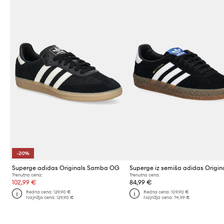
-20%
Superge adidas Originals Samba OG
Trenutna cena:
Trenutna cena:
102,99 €
84,99 €
Redna cena:
129,90 €
Redna cena:
109,90 €
Najnižja cena:
129,90 €
Najnižja cena:
74,99 €