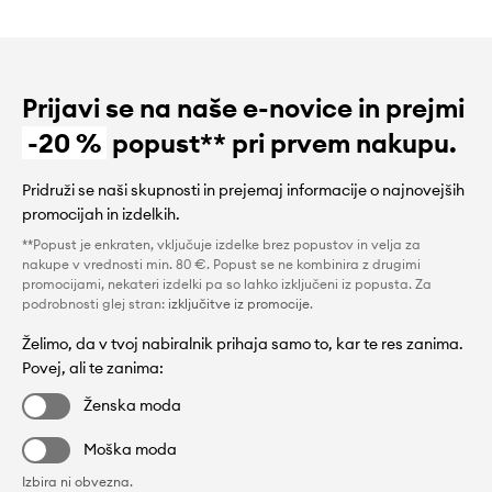
Prijavi se na naše e-novice in prejmi
-20 %
popust** pri prvem nakupu.
Pridruži se naši skupnosti in prejemaj informacije o najnovejših
promocijah in izdelkih.
**Popust je enkraten, vključuje izdelke brez popustov in velja za
nakupe v vrednosti min. 80 €. Popust se ne kombinira z drugimi
promocijami, nekateri izdelki pa so lahko izključeni iz popusta. Za
podrobnosti glej stran:
izključitve iz promocije
.
Želimo, da v tvoj nabiralnik prihaja samo to, kar te res zanima.
Povej, ali te zanima:
Ženska moda
Moška moda
Izbira ni obvezna.