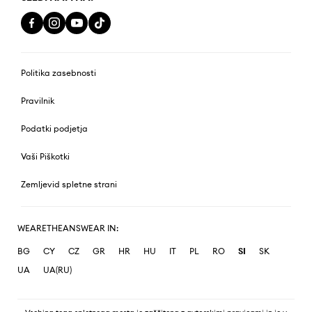
Politika zasebnosti
Pravilnik
Podatki podjetja
Vaši Piškotki
Zemljevid spletne strani
WEARETHEANSWEAR IN:
BG
CY
CZ
GR
HR
HU
IT
PL
RO
SI
SK
UA
UA(RU)