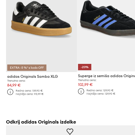
-20%
EXTRA -5 %* s kodo OFF
adidas Originals Samba XLG
Trenutna cena:
Trenutna cena:
102,99 €
84,99 €
Redna cena:
129,90 €
Redna cena:
139,90 €
Najnižja cena:
129,90 €
Najnižja cena:
93,99 €
Odkrij adidas Originals izdelke