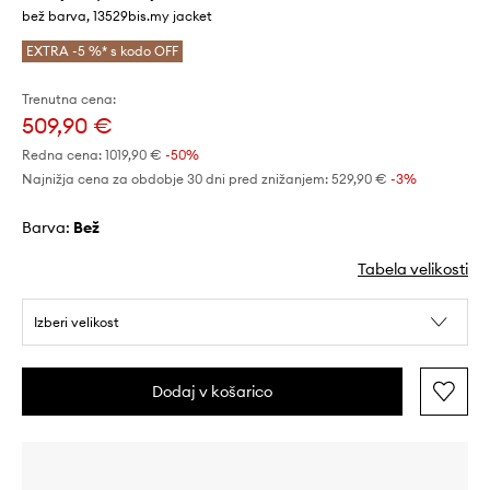
bež barva, 13529bis.my jacket
EXTRA -5 %* s kodo OFF
Trenutna cena:
509,90 €
Redna cena:
1019,90 €
-50%
Najnižja cena za obdobje 30 dni pred znižanjem:
529,90 €
 -3%
Barva:
bež
Tabela velikosti
Izberi velikost
Dodaj v košarico