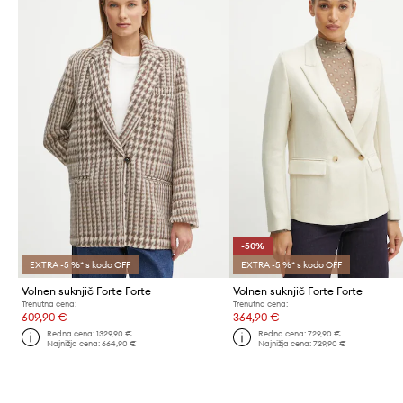
-50%
EXTRA -5 %* s kodo OFF
EXTRA -5 %* s kodo OFF
Volnen suknjič Forte Forte
Volnen suknjič Forte Forte
Trenutna cena:
Trenutna cena:
609,90 €
364,90 €
Redna cena:
1329,90 €
Redna cena:
729,90 €
Najnižja cena:
664,90 €
Najnižja cena:
729,90 €