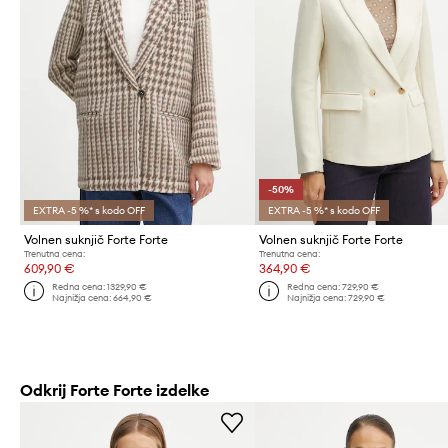
-50%
EXTRA -5 %* s kodo OFF
EXTRA -5 %* s kodo OFF
Volnen suknjič Forte Forte
Volnen suknjič Forte Forte
Trenutna cena:
Trenutna cena:
609,90 €
364,90 €
Redna cena:
1329,90 €
Redna cena:
729,90 €
Najnižja cena:
664,90 €
Najnižja cena:
729,90 €
Odkrij Forte Forte izdelke