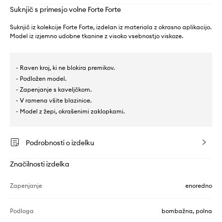
Suknjič s primesjo volne Forte Forte
Suknjič iz kolekcije Forte Forte, izdelan iz materiala z okrasno aplikacijo.
Model iz izjemno udobne tkanine z visoko vsebnostjo viskoze.
- Raven kroj, ki ne blokira premikov.
- Podložen model.
- Zapenjanje s kaveljčkom.
- V ramena všite blazinice.
- Model z žepi, okrašenimi zaklopkami.
Podrobnosti o izdelku
Značilnosti izdelka
Zapenjanje
enoredno
Podloga
bombažna, polna