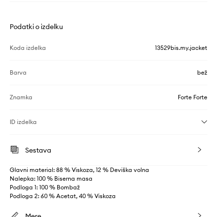
Podatki o izdelku
Koda izdelka
13529bis.my.jacket
Barva
bež
Znamka
Forte Forte
ID izdelka
Sestava
Glavni material: 88 % Viskoza, 12 % Deviška volna
Nalepka: 100 % Biserna masa
Podloga 1: 100 % Bombaž
Podloga 2: 60 % Acetat, 40 % Viskoza
Mere