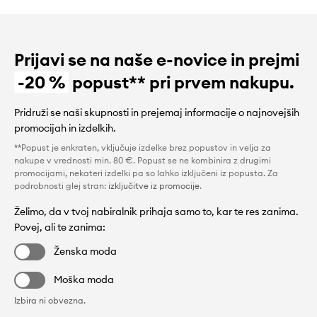
Prijavi se na naše e-novice in prejmi
-20 %
popust** pri prvem nakupu.
Pridruži se naši skupnosti in prejemaj informacije o najnovejših
promocijah in izdelkih.
**Popust je enkraten, vključuje izdelke brez popustov in velja za
nakupe v vrednosti min. 80 €. Popust se ne kombinira z drugimi
promocijami, nekateri izdelki pa so lahko izključeni iz popusta. Za
podrobnosti glej stran:
izključitve iz promocije
.
Želimo, da v tvoj nabiralnik prihaja samo to, kar te res zanima.
Povej, ali te zanima:
Ženska moda
Moška moda
Izbira ni obvezna.