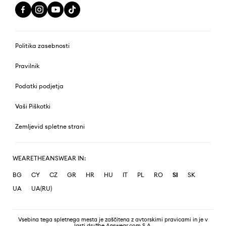
Politika zasebnosti
Pravilnik
Podatki podjetja
Vaši Piškotki
Zemljevid spletne strani
WEARETHEANSWEAR IN:
BG
CY
CZ
GR
HR
HU
IT
PL
RO
SI
SK
UA
UA(RU)
Vsebina tega spletnega mesta je zaščitena z avtorskimi pravicami in je v
lasti družbe Answear.com S.A.