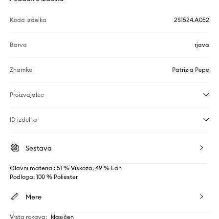
Koda izdelka
2S1524.A052
Barva
rjava
Znamka
Patrizia Pepe
Proizvajalec
ID izdelka
Sestava
Glavni material: 51 % Viskoza, 49 % Lan
Podloga: 100 % Poliester
Mere
Vrsta rokava
:
klasičen