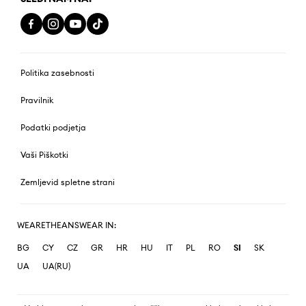
Politika zasebnosti
Pravilnik
Podatki podjetja
Vaši Piškotki
Zemljevid spletne strani
WEARETHEANSWEAR IN:
BG
CY
CZ
GR
HR
HU
IT
PL
RO
SI
SK
UA
UA(RU)