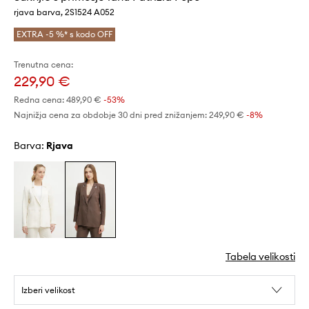
rjava barva, 2S1524 A052
EXTRA -5 %* s kodo OFF
Trenutna cena:
229,90 €
Redna cena:
489,90 €
-53%
Najnižja cena za obdobje 30 dni pred znižanjem:
249,90 €
 -8%
Barva:
rjava
Tabela velikosti
Izberi velikost