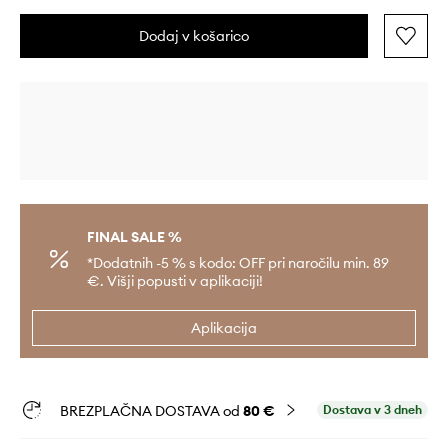
Dodaj v košarico
FINAL SALE %
*Dodatnih -5 % s kodo: OFF pri naročilu min. 89
€. Višji popusti v aplikaciji!
Aplikacija
BREZPLAČNA DOSTAVA od
80 €
Dostava v 3 dneh