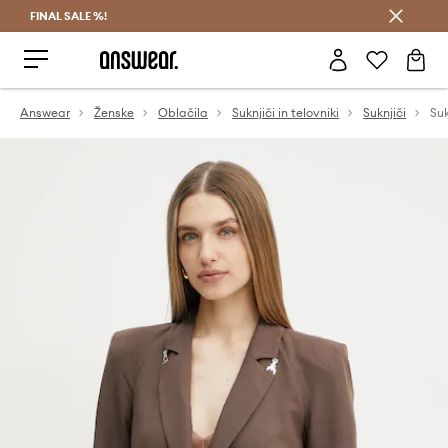
FINAL SALE %!
Prihrani z vpisom v Answear Club >
Answear
Ženske
Oblačila
Suknjiči in telovniki
Suknjiči