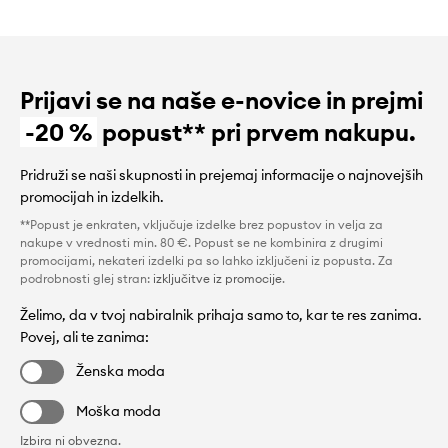
Prijavi se na naše e-novice in prejmi
-20 %
popust** pri prvem nakupu.
Pridruži se naši skupnosti in prejemaj informacije o najnovejših
promocijah in izdelkih.
**Popust je enkraten, vključuje izdelke brez popustov in velja za
nakupe v vrednosti min. 80 €. Popust se ne kombinira z drugimi
promocijami, nekateri izdelki pa so lahko izključeni iz popusta. Za
podrobnosti glej stran:
izključitve iz promocije
.
Želimo, da v tvoj nabiralnik prihaja samo to, kar te res zanima.
Povej, ali te zanima:
Ženska moda
Moška moda
Izbira ni obvezna.