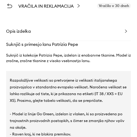
VRAČILA IN REKLAMACIJA
Vračilo v 30 dneh
Opis izdelka
Suknjič s primesjo lanu Patrizia Pepe
Suknjič iz kolekcije Patrizia Pepe, izdelan iz enobarvne tkanine. Model iz
zračne, zračne tkanine z visoko vsebnostjo lanu.
Razpoložljive velikosti so pretvorjene iz velikosti italijanskega
proizvajalca v standardno evropsko velikost. Naročena velikost se
lahko razlikuje od tiste, ki je prikazana na etiketi (IT 38 / XXS = EU
XS). Prosimo, glejte tabelo velikosti, da se prepričate.
- Model iz linije Go Green, izdelan iz vlaken, ki so proizvedena po
trajnostnih proizvodnih postopkih, s čimer se zmanjša njihov vpliv
na okolje.
- Raven kroj, ki ne blokira premikov.