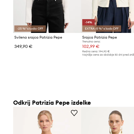
-14%
-25 %* s kodo: OFF
EXTRA -5 %* s kodo OFF
Svilena srajca Patrizia Pepe
Srajca Patrizia Pepe
Trenutna cena:
349,90 €
102,99 €
Redna cena:
194,90 €
Najnižja cena za obdobje 30 dni pred zni
119,90 €
Odkrij Patrizia Pepe izdelke