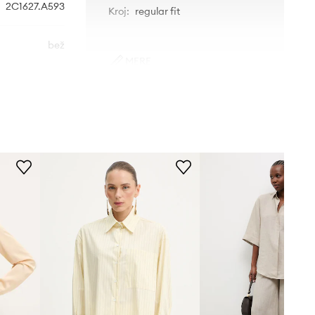
2C1627.A593
Kroj
:
regular fit
bež
MERE
Patrizia Pepe
Manekenka je visoka 178 cm in
nosi 36
Standardna velikost
Priporočamo, da izbereš velikost, ki jo
običajno nosiš.
Velikosti, prikazane v trgovini, so
preračunane po standardni evropski
tabeli velikosti. Na etiketi
dostavljenega izdelka je originalna
oznaka proizvajalca.
Tabela velikosti