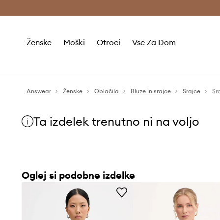
Brezplačna dostava in vračila (v vrednosti 80 € in več) >
Ženske
Moški
Otroci
Vse Za Dom
Answear
Ženske
Oblačila
Bluze in srajce
Srajce
Sr
Ta izdelek trenutno ni na voljo
Oglej si podobne izdelke