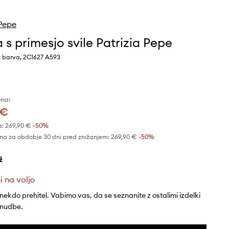
 Pepe
 s primesjo svile Patrizia Pepe
ž barva, 2C1627 A593
ena:
 €
a:
269,90 €
-50%
na za obdobje 30 dni pred znižanjem:
269,90 €
 -50%
ž
i na voljo
 nekdo prehitel. Vabimo vas, da se seznanite z ostalimi izdelki
onudbe.