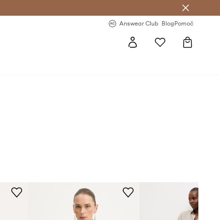
-20 % na prvo naročilo >
Premium Fashion Benefits >
Answear Club
Blog
Pomoč