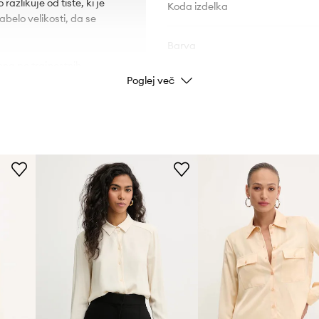
azlikuje od tiste, ki je
Koda izdelka
tabelo velikosti, da se
Barva
dena po trajnostnih
Poglej več
okolje.
Znamka
ID izdelka
otavlja udobje med
čenje in snemanje.