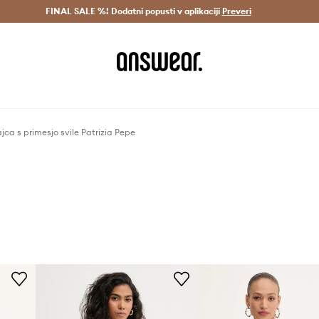
Dostava v 3 dneh >
FINAL SALE %! Dodatni popusti v aplikaciji
Prihrani z vpisom v Answear Club >
Preveri
ajca s primesjo svile Patrizia Pepe