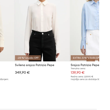
-25 %* s kodo: OFF
EXTRA -5 %* s kodo OFF
Svilena srajca Patrizia Pepe
Srajca Patrizia Pepe
Trenutna cena:
349,90 €
139,90 €
Redna cena:
229,90 €
nižanjem:
Najnižja cena za obdobje 30 dni pred 
149,90 €