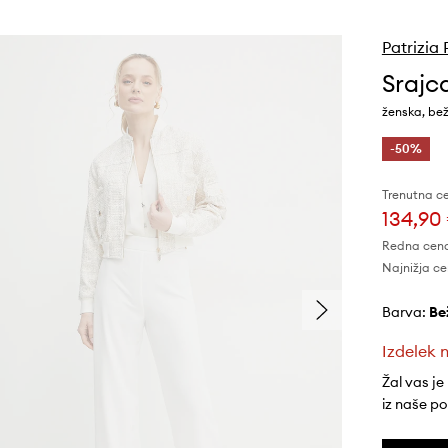
Patrizia
Srajca
ženska, be
-50%
Trenutna c
134,90
Redna cen
Najnižja ce
Barva:
be
Izdelek n
Žal vas je
iz naše p