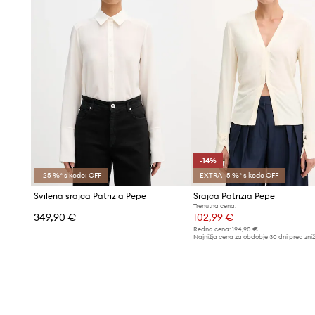
-14%
-25 %* s kodo: OFF
EXTRA -5 %* s kodo OFF
Svilena srajca Patrizia Pepe
Srajca Patrizia Pepe
Trenutna cena:
349,90 €
102,99 €
Redna cena:
194,90 €
Najnižja cena za obdobje 30 dni pred zni
119,90 €