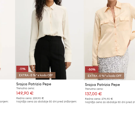
-11%
-50%
EXTRA -5 %* s kodo OFF
EXTRA -5 %* s kodo OFF
Srajca Patrizia Pepe
Srajca Patrizia Pepe
Trenutna cena:
Trenutna cena:
149,90 €
137,00 €
Redna cena:
259,90 €
Redna cena:
274,90 €
žanjem:
Najnižja cena za obdobje 30 dni pred znižanjem:
Najnižja cena za obdobje 30 dni pred z
169,90 €
274,90 €