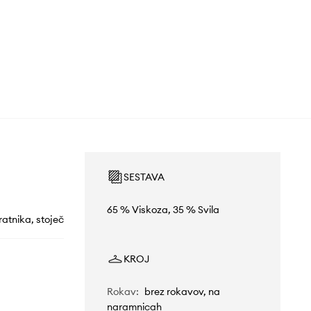
SESTAVA
65 % Viskoza, 35 % Svila
ratnika, stoječ
KROJ
Rokav
:
brez rokavov, na
naramnicah