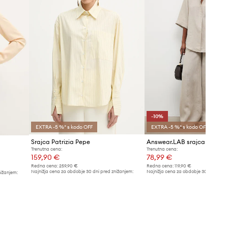
-10%
EXTRA -5 %* s kodo OFF
EXTRA -5 %* s kodo OFF
Srajca Patrizia Pepe
Answear.LAB srajca ženska
Trenutna cena:
Trenutna cena:
159,90 €
78,99 €
Redna cena:
259,90 €
Redna cena:
119,90 €
Najnižja cena za obdobje 30 dni pred znižanjem:
Najnižja cena za obdobje 30 dni pred 
nižanjem:
169,90 €
87,99 €