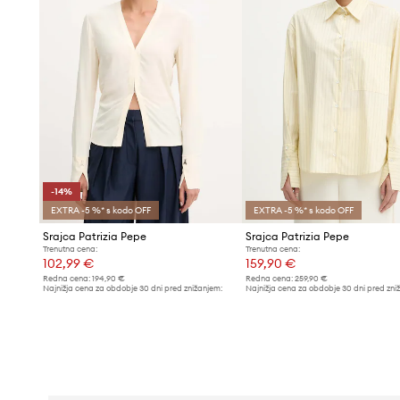
-14%
EXTRA -5 %* s kodo OFF
EXTRA -5 %* s kodo OFF
Srajca Patrizia Pepe
Srajca Patrizia Pepe
Trenutna cena:
Trenutna cena:
102,99 €
159,90 €
Redna cena:
194,90 €
Redna cena:
259,90 €
Najnižja cena za obdobje 30 dni pred znižanjem:
Najnižja cena za obdobje 30 dni pred zni
119,90 €
169,90 €