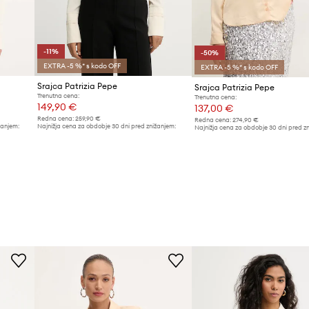
-11%
-50%
EXTRA -5 %* s kodo OFF
EXTRA -5 %* s kodo OFF
Srajca Patrizia Pepe
Srajca Patrizia Pepe
Trenutna cena:
Trenutna cena:
149,90 €
137,00 €
Redna cena:
259,90 €
Redna cena:
274,90 €
žanjem:
Najnižja cena za obdobje 30 dni pred znižanjem:
Najnižja cena za obdobje 30 dni pred z
169,90 €
274,90 €