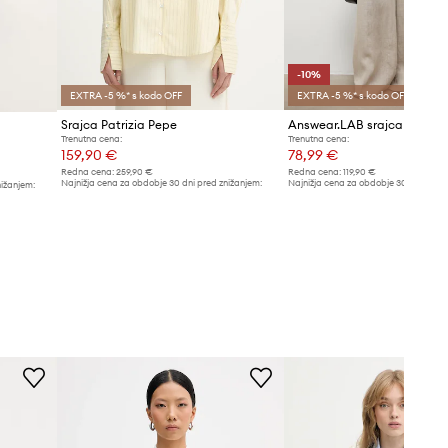
-10%
EXTRA -5 %* s kodo OFF
EXTRA -5 %* s kodo OFF
Srajca Patrizia Pepe
Answear.LAB srajca ženska
Trenutna cena:
Trenutna cena:
159,90 €
78,99 €
Redna cena:
259,90 €
Redna cena:
119,90 €
Najnižja cena za obdobje 30 dni pred znižanjem:
Najnižja cena za obdobje 30 dni pred 
nižanjem:
169,90 €
87,99 €