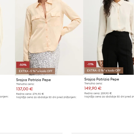
-11%
-50%
EXTRA -5 %* s kodo OFF
EXTRA -5 %* s kodo OFF
Srajca Patrizia Pepe
Srajca Patrizia Pepe
Trenutna cena:
Trenutna cena:
149,90 €
137,00 €
Redna cena:
259,90 €
Redna cena:
274,90 €
žanjem:
Najnižja cena za obdobje 30 dni pred z
Najnižja cena za obdobje 30 dni pred znižanjem:
169,90 €
274,90 €