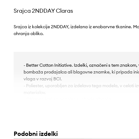
Srajca 2NDDAY Claras
Srajca iz kolekcije 2NDDAY, izdelana iz enobarvne tkanine. Mod
ohranja obliko.
- Better Cotton Initiative. Izdelki, označeni s tem znakom
bombaža prodajalca ali blagovne znamke, ki pripada inici
vlaga v razvoj BCI.
- Poliester, uporabljen za izdelavo tega modela, v celoti izv
materialov.
- Ohlapen kroj za popolno svobodo gibanja.
- Model z ovratnikom.
- Kroj rokavov s spuščeno linijo ramen ne omejuje gibljivos
- Mehke manšete z zapenjanjem na gumbe.
- Na prsih je drsni žep.
Podobni izdelki
- Priročno zapenjanje na gumbe omogoča enostavno obla