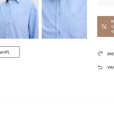
F
*
€
grafij
BR
VRA