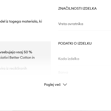
ZNAČILNOSTI IZDELKA
el iz togega materiala, ki
Vrsta ovratnika
PODATKI O IZDELKU
, vsebujejo vsaj 50 %
ativi Better Cotton in
Koda izdelka
ira iz recikliranih
Barva
Poglej več
Znamka
ti.
ID izdelka
čenje in snemanje.