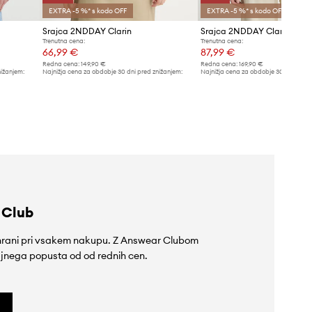
EXTRA -5 %* s kodo OFF
EXTRA -5 %* s kodo OFF
Srajca 2NDDAY Clarin
Srajca 2NDDAY Clarose
Trenutna cena:
Trenutna cena:
66,99 €
87,99 €
Redna cena:
149,90 €
Redna cena:
169,90 €
nižanjem:
Najnižja cena za obdobje 30 dni pred znižanjem:
Najnižja cena za obdobje 30 dni pred 
88,99 €
99,99 €
 Club
rihrani pri vsakem nakupu. Z Answear Clubom
jnega popusta od od rednih cen.