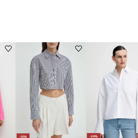
-24%
-10%