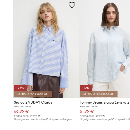
- Tanka, neelastična tkanina.
- Vezen logotip blagovne znamke na sprednji strani.
-24%
-10%
EXTRA -5 %* s kodo OFF
EXTRA -5 %* s kodo OFF
Srajca 2NDDAY Claras
Tommy Jeans srajca ženska z
Trenutna cena:
Trenutna cena:
66,99 €
51,99 €
Redna cena:
149,90 €
Redna cena:
97,99 €
Najnižja cena za obdobje 30 dni pred znižanjem:
Najnižja cena za obdobje 30 dni pred zni
88,99 €
57,99 €