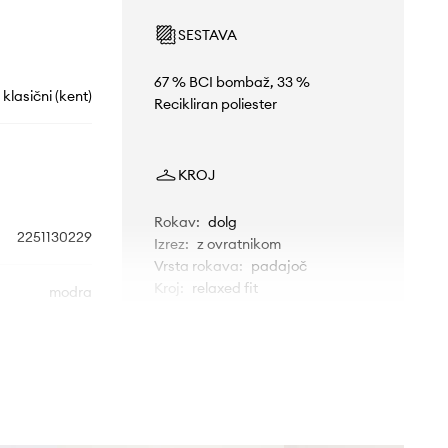
SESTAVA
67 % BCI bombaž, 33 %
klasični (kent)
Recikliran poliester
KROJ
Rokav
:
dolg
2251130229
Izrez
:
z ovratnikom
Vrsta rokava
:
padajoč
Kroj
:
relaxed fit
modra
2NDDAY
MERE
Manekenka je visoka 180 cm in
nosi 36