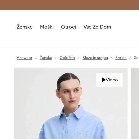
Brezplačna dostava in vračila (v vrednosti 80 € in več) >
Ženske
Moški
Otroci
Vse Za Dom
Answear
Ženske
Oblačila
Bluze in srajce
Srajce
Sr
Video