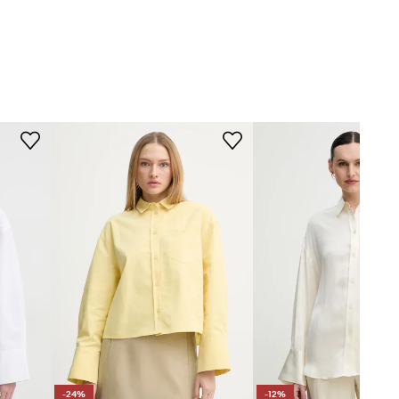
-24%
-12%