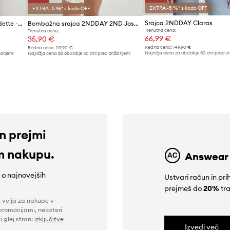
EXTRA -5 %* s kodo OFF
EXTRA -5 %* s kodo OFF
Srajca 2NDDAY Claras
Srajca 2NDDAY 2ND Edition Idette - Essential Texture
Bombažna srajca 2NDDAY 2ND Josh - Daily Lines
Trenutna cena:
Trenutna cena:
66,99 €
35,90 €
Redna cena:
149,90 €
Redna cena:
119,90 €
Najnižja cena za obdobje 30 dni pred z
žanjem:
Najnižja cena za obdobje 30 dni pred znižanjem:
88,99 €
39,99 €
in prejmi
m nakupu.
Answear
e o najnovejših
Ustvari račun in p
prejmeš do
20%
tra
n velja za nakupe v
promocijami, nekateri
i glej stran:
izključitve
Izvedi več