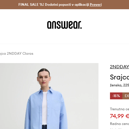
Dostava v 3 dneh >
FINAL SALE %! Dodatni popusti v aplikaciji
Prihrani z vpisom v Answear Club >
Preveri
ajca 2NDDAY Claras
2NDDA
Srajc
ženska, 22
-15%
EX
Trenutna c
74,99 
Redna cen