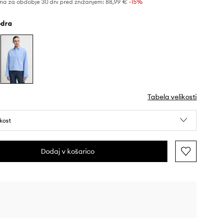
na za obdobje 30 dni pred znižanjem:
88,99 €
 -15%
odra
Tabela velikosti
ikost
Dodaj v košarico