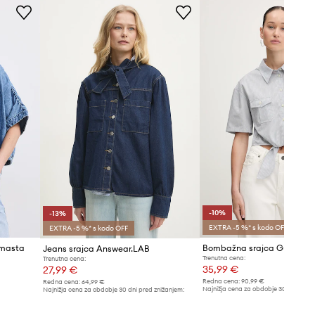
Standardna velikost
Priporočamo, da izbereš velikost, ki jo
običajno nosiš.
Tabela velikosti
-10%
-13%
EXTRA -5 %* s kodo OFF
EXTRA -5 %* s kodo OFF
imasta
Bombažna srajca Guess Ori
Jeans srajca Answear.LAB
Trenutna cena:
Trenutna cena:
35,99 €
27,99 €
Redna cena:
90,99 €
Redna cena:
64,99 €
Najnižja cena za obdobje 30 dni pred 
Najnižja cena za obdobje 30 dni pred znižanjem:
39,99 €
32,49 €