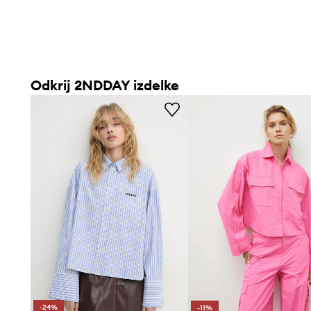
Odkrij 2NDDAY izdelke
-24%
-11%