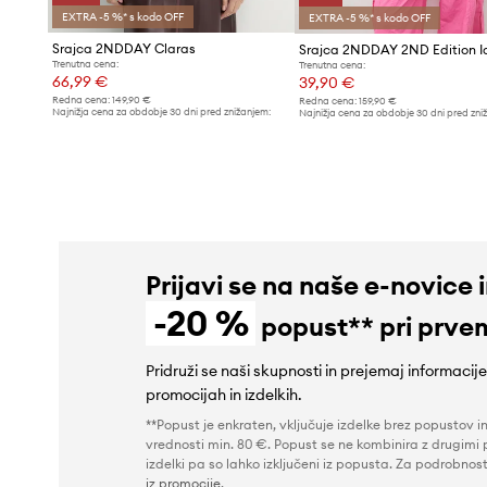
EXTRA -5 %* s kodo OFF
EXTRA -5 %* s kodo OFF
Srajca 2NDDAY Claras
Trenutna cena:
Trenutna cena:
66,99 €
39,90 €
Redna cena:
149,90 €
Redna cena:
159,90 €
Najnižja cena za obdobje 30 dni pred znižanjem:
Najnižja cena za obdobje 30 dni pred zni
88,99 €
44,99 €
Prijavi se na naše e-novice 
-20 %
popust** pri prve
Pridruži se naši skupnosti in prejemaj informacij
promocijah in izdelkih.
**Popust je enkraten, vključuje izdelke brez popustov i
vrednosti min. 80 €. Popust se ne kombinira z drugimi 
izdelki pa so lahko izključeni iz popusta. Za podrobnost
iz promocije
.