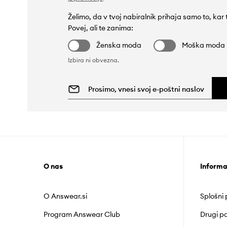
Želimo, da v tvoj nabiralnik prihaja samo to, kar
Povej, ali te zanima:
Ženska moda
Moška moda
Izbira ni obvezna.
O nas
Informa
O Answear.si
Splošni
Program Answear Club
Drugi po