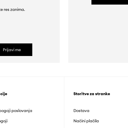
 te res zanima.
Prijavi me
cije
Storitve za stranke
 pogoji poslovanja
Dostava
goji
Načini plačila