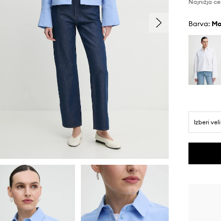
Najnižja ce
Barva:
m
Izberi vel