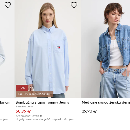
-10%
EXTRA -5 %* s kodo OFF
 lanom
Bombažna srajca Tommy Jeans
Medicine srajca ženska den
Trenutna cena:
60,99 €
39,90 €
Redna cena:
109,90 €
žanjem:
Najnižja cena za obdobje 30 dni pred znižanjem:
67,99 €