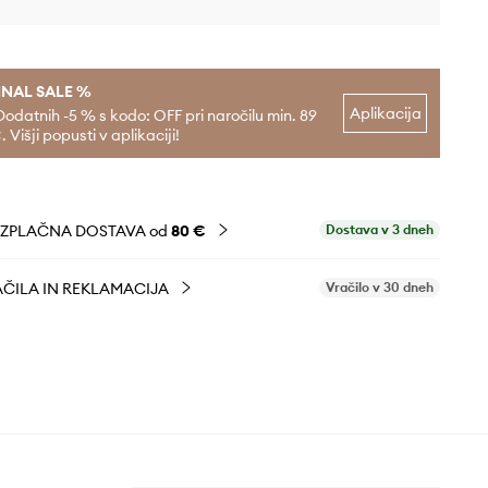
INAL SALE %
Aplikacija
Dodatnih -5 % s kodo: OFF pri naročilu min. 89
. Višji popusti v aplikaciji!
EZPLAČNA DOSTAVA od
80 €
Dostava v 3 dneh
ČILA IN REKLAMACIJA
Vračilo v 30 dneh