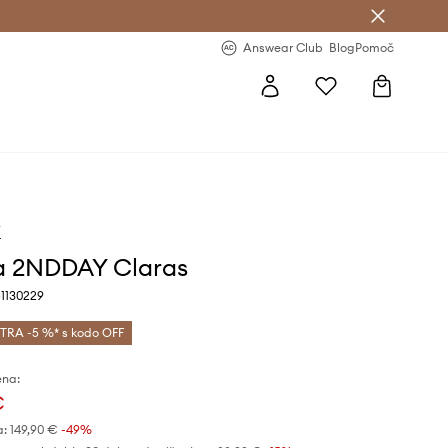
-20 % na prvo naročilo >
Premium Fashion Benefits >
Answear Club
Blog
Pomoč
Y
a 2NDDAY Claras
51130229
TRA -5 %* s kodo OFF
ena:
€
a:
149,90 €
-49%