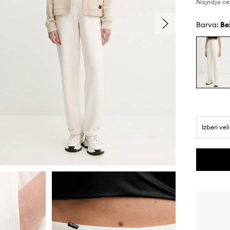
Najnižja ce
Barva:
be
Izberi vel