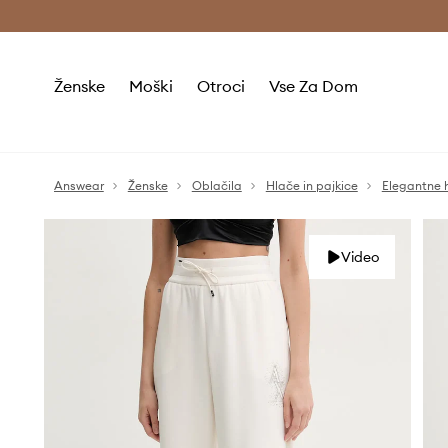
Brezplačna dostava in vračila (v vrednosti 80 € in več) >
Ženske
Moški
Otroci
Vse Za Dom
Answear
Ženske
Oblačila
Hlače in pajkice
Elegantne 
Video