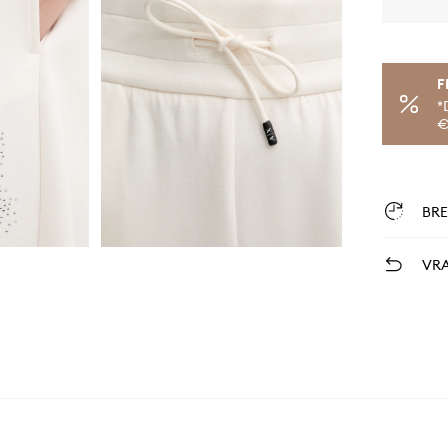
F
*
€
BR
VRA