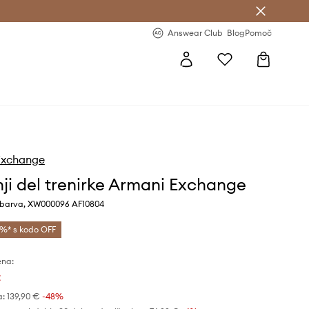
-20 % na prvo naročilo >
Premium Fashion Benefits >
Answear Club
Blog
Pomoč
Exchange
ji del trenirke Armani Exchange
ž barva, XW000096 AF10804
%* s kodo OFF
ena:
€
a:
139,90 €
-48%