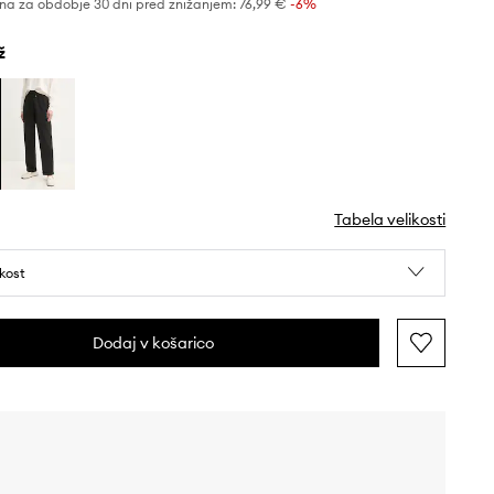
na za obdobje 30 dni pred znižanjem:
76,99 €
 -6%
ž
Tabela velikosti
ikost
Dodaj v košarico