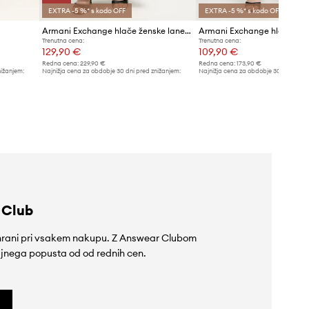
EXTRA -5 %* s kodo OFF
EXTRA -5 %* s kodo OFF
Armani Exchange hlače ženske lanene
Armani Exchange hlače že
Trenutna cena:
Trenutna cena:
129,90 €
109,90 €
Redna cena:
229,90 €
Redna cena:
173,90 €
nižanjem:
Najnižja cena za obdobje 30 dni pred znižanjem:
Najnižja cena za obdobje 30 dni pred 
149,90 €
119,90 €
 Club
rihrani pri vsakem nakupu. Z Answear Clubom
jnega popusta od od rednih cen.