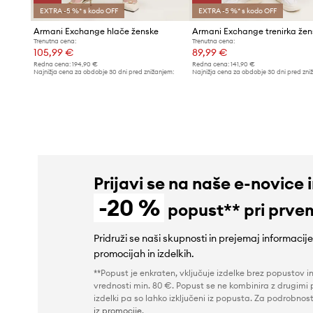
EXTRA -5 %* s kodo OFF
EXTRA -5 %* s kodo OFF
Armani Exchange hlače ženske
Trenutna cena:
Trenutna cena:
105,99 €
89,99 €
Redna cena:
194,90 €
Redna cena:
141,90 €
Najnižja cena za obdobje 30 dni pred znižanjem:
Najnižja cena za obdobje 30 dni pred zni
119,90 €
100,99 €
Prijavi se na naše e-novice 
-20 %
popust** pri prve
Pridruži se naši skupnosti in prejemaj informacij
promocijah in izdelkih.
**Popust je enkraten, vključuje izdelke brez popustov i
vrednosti min. 80 €. Popust se ne kombinira z drugimi 
izdelki pa so lahko izključeni iz popusta. Za podrobnost
iz promocije
.