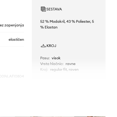
SESTAVA
52 % Modakril, 43 % Poliester, 5
ez zapenjanja
% Elastan
elastičen
KROJ
Pasu
:
visok
Vrsta hlačnic
:
ravne
Kroj
:
regular fit, raven
096.AF10804
MERE
bež
Manekenka je visoka 173 cm in
ani Exchange
nosi S
Standardna velikost