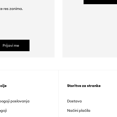
 te res zanima.
Prijavi me
cije
Storitve za stranke
 pogoji poslovanja
Dostava
goji
Načini plačila