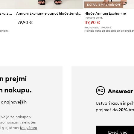
EXTRA -5 %* s kodo OFF
Armani Exchange trenirka ženska z viskozo
Armani Exchange carrot hlače ženske
Hlače Armani Exchange
Trenutna cena:
179,90 €
119,90 €
Redna cena:
194,90 €
žanjem:
Najnižja cena za obdobje 30 dni pred z
129,90 €
in prejmi
m nakupu.
Answear
e o najnovejših
Ustvari račun in p
prejmeš do
20%
tra
n velja za nakupe v
promocijami, nekateri
i glej stran:
izključitve
Izvedi več