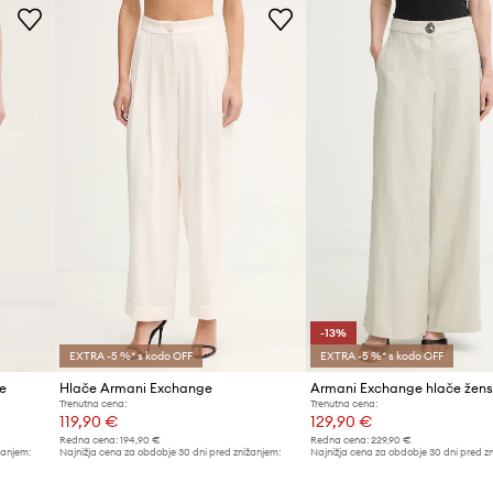
Proizvajalec
ID izdelka
-13%
EXTRA -5 %* s kodo OFF
EXTRA -5 %* s kodo OFF
e
Hlače Armani Exchange
Trenutna cena:
Trenutna cena:
119,90 €
129,90 €
Redna cena:
194,90 €
Redna cena:
229,90 €
žanjem:
Najnižja cena za obdobje 30 dni pred znižanjem:
Najnižja cena za obdobje 30 dni pred z
129,90 €
149,90 €