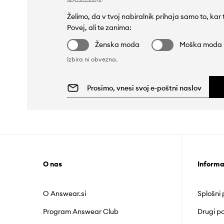
Želimo, da v tvoj nabiralnik prihaja samo to, kar
Povej, ali te zanima:
Ženska moda
Moška moda
Izbira ni obvezna.
O nas
Informa
O Answear.si
Splošni
Program Answear Club
Drugi po