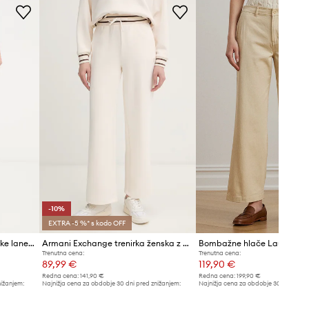
Priporočamo, da izbereš velikost, ki jo
običajno nosiš.
Velikosti, prikazane v trgovini, so
preračunane po standardni evropski
tabeli velikosti. Na etiketi
dostavljenega izdelka je originalna
oznaka proizvajalca.
Tabela velikosti
-10%
EXTRA -5 %* s kodo OFF
Armani Exchange hlače ženske lanene
Armani Exchange trenirka ženska z viskozo
Trenutna cena:
Trenutna cena:
89,99 €
119,90 €
Redna cena:
141,90 €
Redna cena:
199,90 €
nižanjem:
Najnižja cena za obdobje 30 dni pred znižanjem:
Najnižja cena za obdobje 30 dni pred 
100,99 €
129,90 €