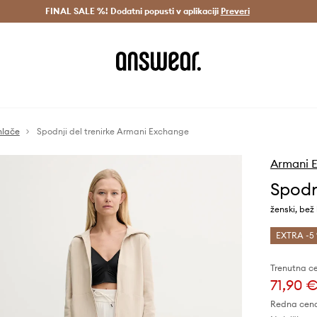
Dostava v 3 dneh >
FINAL SALE %! Dodatni popusti v aplikaciji
Prihrani z vpisom v Answear Club >
Preveri
hlače
Spodnji del trenirke Armani Exchange
Armani 
Spodn
ženski, be
EXTRA -5 
Trenutna c
71,90 
Redna cen