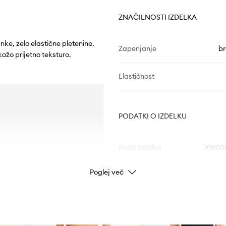
ZNAČILNOSTI IZDELKA
nke, zelo elastične pletenine.
Zapenjanje
br
ožo prijetno teksturo.
Elastičnost
PODATKI O IZDELKU
Koda izdelka
XW000
Poglej več
Barva
Znamka
Arm