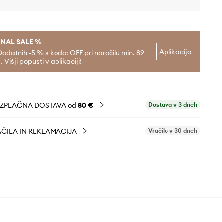
INAL SALE %
Aplikacija
Dodatnih -5 % s kodo: OFF pri naročilu min. 89
. Višji popusti v aplikaciji!
EZPLAČNA DOSTAVA od
80 €
Dostava v 3 dneh
ČILA IN REKLAMACIJA
Vračilo v 30 dneh