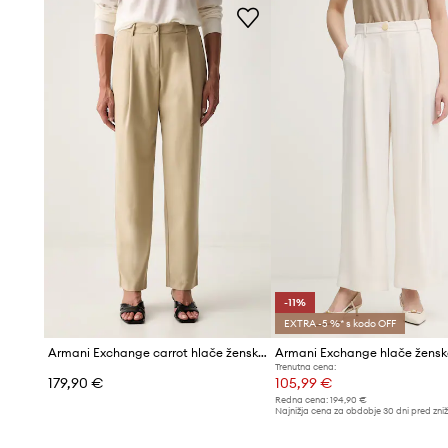
-11%
EXTRA -5 %* s kodo OFF
Armani Exchange carrot hlače ženske
Armani Exchange hlače žensk
Trenutna cena:
179,90 €
105,99 €
Redna cena:
194,90 €
Najnižja cena za obdobje 30 dni pred zni
119,90 €