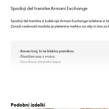
Spodnji del trenirke Armani Exchange
Spodnji del trenirke iz kolekcije Armani Exchange izdelane iz ta
Zaradi vsebnosti modala je pletenina mehka na otip in ima za k
- Raven kroj, ki ne blokira premikov.
- Elastičen pas z vrvico.
- Dva drsna stranska žepa.
Podobni izdelki