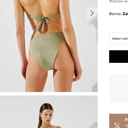
Najnižja ce
Barva:
z
Izberi vel
F
*