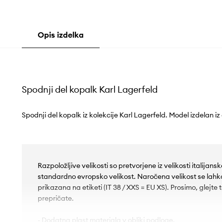
Opis izdelka
Spodnji del kopalk Karl Lagerfeld
Spodnji del kopalk iz kolekcije Karl Lagerfeld. Model izdelan iz
Razpoložljive velikosti so pretvorjene iz velikosti italijan
standardno evropsko velikost. Naročena velikost se lahko r
prikazana na etiketi (IT 38 / XXS = EU XS). Prosimo, glejte 
prepričate.
- Dodatna plast materiala v obliki podloge.