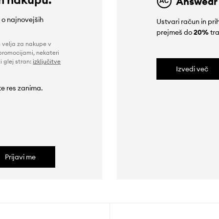
Answear
e o najnovejših
Ustvari račun in p
prejmeš do
20%
tra
n velja za nakupe v
promocijami, nekateri
i glej stran:
izključitve
Izvedi več
 te res zanima.
Prijavi me