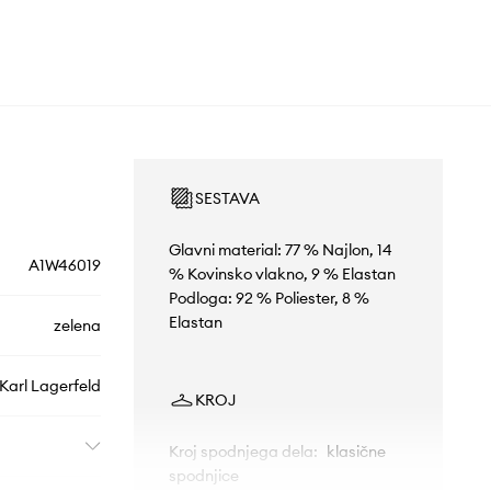
SESTAVA
Glavni material: 77 % Najlon, 14
A1W46019
% Kovinsko vlakno, 9 % Elastan
Podloga: 92 % Poliester, 8 %
Elastan
zelena
Karl Lagerfeld
KROJ
Kroj spodnjega dela
:
klasične
spodnjice