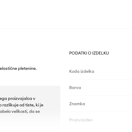
PODATKI O IZDELKU
 elastične pletenine.
Koda izdelka
Barva
skega proizvajalca v
Znamka
azlikuje od tiste, ki je
tabelo velikosti, da se
Proizvajalec