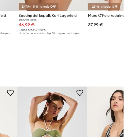
EXTRA -5 %* s kodo OFF
-25 %* s kodo: OFF
feld
Spodnji del kopalk Karl Lagerfeld
Marc O'Polo kopalne hlačke
Trenutna cena:
46,99 €
37,99 €
Redna cena:
64,90 €
nižanjem:
Najnižja cena za obdobje 30 dni pred znižanjem:
48,99 €