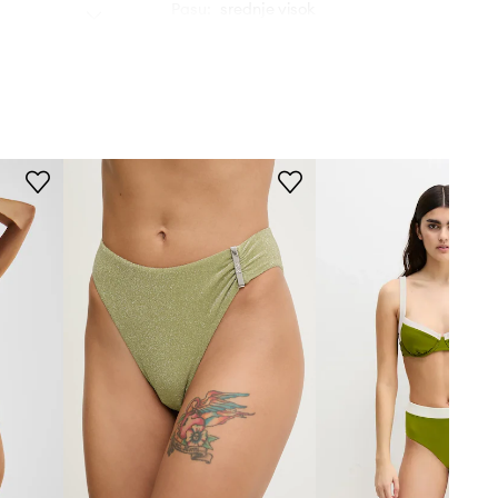
Pasu
:
srednje visok
Kroj nedrčka
:
bandeau
Vrsta naramnic
:
okoli vratu
Žica
:
ne
MERE
Velikosti, prikazane v trgovini, so
preračunane po standardni evropski
tabeli velikosti. Na etiketi
dostavljenega izdelka je originalna
oznaka proizvajalca.
Tabela velikosti
TEHNIČNI PODATKI
Ojačitev košarice
:
brez ojačitve