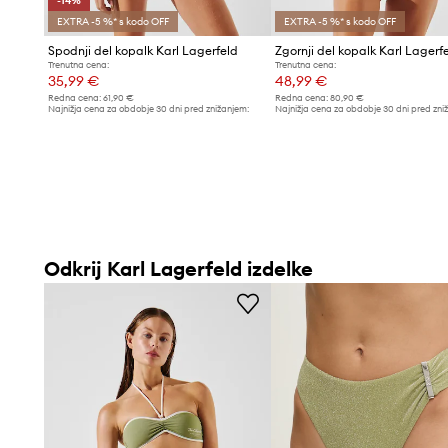
-14%
EXTRA -5 %* s kodo OFF
EXTRA -5 %* s kodo OFF
Spodnji del kopalk Karl Lagerfeld
Zgornji del kopalk Karl Lagerf
Trenutna cena:
Trenutna cena:
35,99 €
48,99 €
Redna cena:
61,90 €
Redna cena:
80,90 €
Najnižja cena za obdobje 30 dni pred znižanjem:
Najnižja cena za obdobje 30 dni pred zni
41,99 €
53,99 €
Odkrij Karl Lagerfeld izdelke