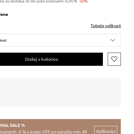
na za obdobje 30 dni pred znižanjem:
61,90 €
 -32%
elena
Tabela velikosti
ikost
Dodaj v košarico
INAL SALE %
Aplikacija
Dodatnih -5 % s kodo: OFF pri naročilu min. 89