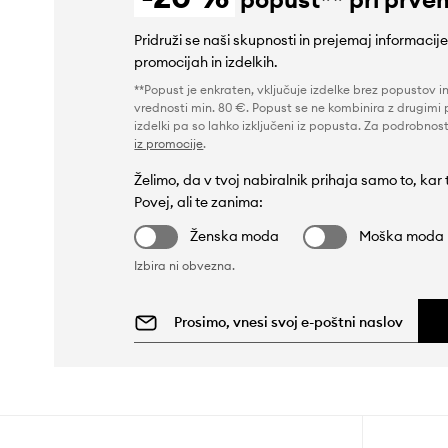
Pridruži se naši skupnosti in prejemaj informacij
promocijah in izdelkih.
**Popust je enkraten, vključuje izdelke brez popustov i
vrednosti min. 80 €. Popust se ne kombinira z drugimi 
izdelki pa so lahko izključeni iz popusta. Za podrobnost
iz promocije
.
Želimo, da v tvoj nabiralnik prihaja samo to, kar
Povej, ali te zanima:
Ženska moda
Moška moda
Izbira ni obvezna.