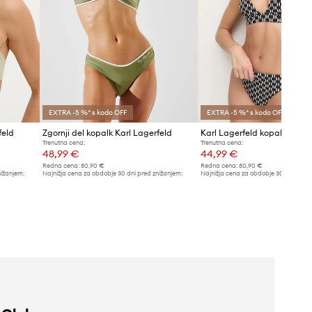
EXTRA -5 %* s kodo OFF
EXTRA -5 %* s kodo OFF
feld
Zgornji del kopalk Karl Lagerfeld
Karl Lagerfeld kopalni nedr
Trenutna cena:
Trenutna cena:
48,99 €
44,99 €
Redna cena:
80,90 €
Redna cena:
80,90 €
nižanjem:
Najnižja cena za obdobje 30 dni pred znižanjem:
Najnižja cena za obdobje 30 dni pred 
53,99 €
48,99 €