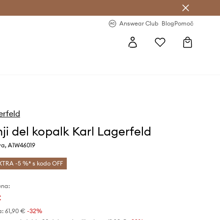
-20 % na prvo naročilo >
Premium Fashion Benefits >
Answear Club
Blog
Pomoč
erfeld
ji del kopalk Karl Lagerfeld
va, A1W46019
XTRA -5 %* s kodo OFF
ena:
€
a:
61,90 €
-32%