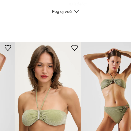
ID izdelka
Poglej več