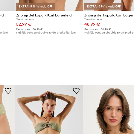
EXTRA -5 %* s kodo OFF
EXTRA -5 %* s kodo OFF
eld
Zgornji del kopalk Karl Lagerfeld
Zgornji del kopalk Karl Lager
Trenutna cena:
Trenutna cena:
52,99 €
48,99 €
Redna cena:
84,90 €
Redna cena:
80,90 €
žanjem:
Najnižja cena za obdobje 30 dni pred znižanjem:
Najnižja cena za obdobje 30 dni pred z
55,99 €
53,99 €