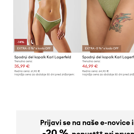
-14%
EXTRA -5 %* s kodo OFF
EXTRA -5 %* s kodo OFF
Spodnji del kopalk Karl Lagerfeld
Spodnji del kopalk Karl Lagerf
Trenutna cena:
Trenutna cena:
35,99 €
46,99 €
Redna cena:
61,90 €
Redna cena:
64,90 €
Najnižja cena za obdobje 30 dni pred znižanjem:
Najnižja cena za obdobje 30 dni pred zni
41,99 €
48,99 €
Prijavi se na naše e-novice 
-20 %
popust** pri prve