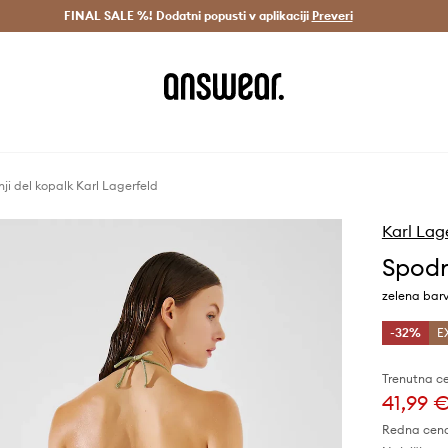
Dostava v 3 dneh >
FINAL SALE %! Dodatni popusti v aplikaciji
Prihrani z vpisom v Answear Club >
Preveri
ji del kopalk Karl Lagerfeld
Karl Lag
Spodn
zelena bar
-32%
E
Trenutna c
41,99 
Redna cen