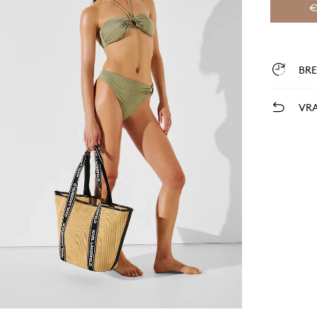
€
BR
VRA