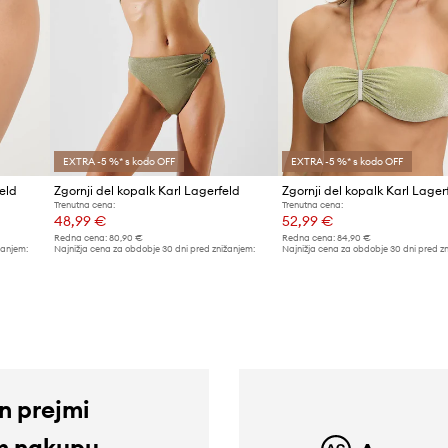
EXTRA -5 %* s kodo OFF
EXTRA -5 %* s kodo OFF
eld
Zgornji del kopalk Karl Lagerfeld
Zgornji del kopalk Karl Lager
Trenutna cena:
Trenutna cena:
48,99 €
52,99 €
Redna cena:
80,90 €
Redna cena:
84,90 €
žanjem:
Najnižja cena za obdobje 30 dni pred znižanjem:
Najnižja cena za obdobje 30 dni pred z
53,99 €
55,99 €
in prejmi
m nakupu.