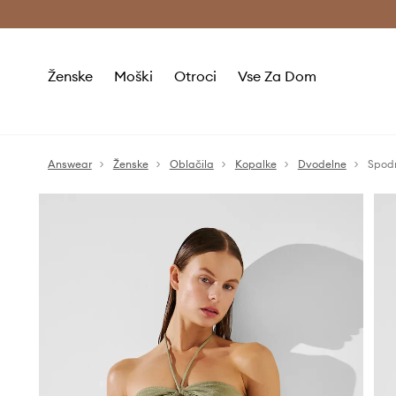
Brezplačna dostava in vračila (v vrednosti 80 € in več) >
Ženske
Moški
Otroci
Vse Za Dom
Answear
Ženske
Oblačila
Kopalke
Dvodelne
Spodn