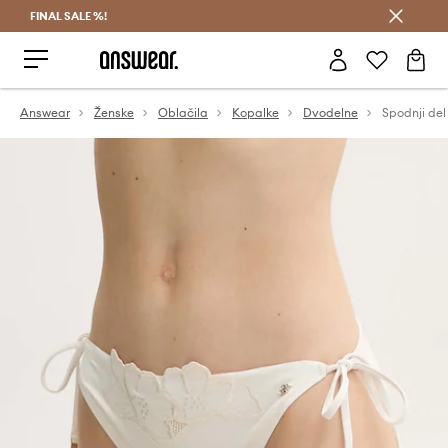
FINAL SALE %!
Prihrani z vpisom v Answear Club >
Answear
Ženske
Oblačila
Kopalke
Dvodelne
Spodnji de