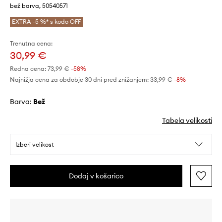
bež barva, 50540571
EXTRA -5 %* s kodo OFF
Trenutna cena:
30,99 €
Redna cena:
73,99 €
-58%
Najnižja cena za obdobje 30 dni pred znižanjem:
33,99 €
 -8%
Barva:
bež
Tabela velikosti
Izberi velikost
Dodaj v košarico