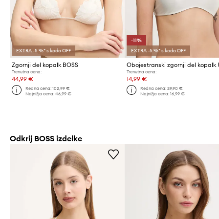
-11%
EXTRA -5 %* s kodo OFF
EXTRA -5 %* s kodo OFF
Zgornji del kopalk BOSS
Trenutna cena:
Trenutna cena:
44,99 €
14,99 €
Redna cena:
102,99 €
Redna cena:
29,90 €
Najnižja cena:
46,99 €
Najnižja cena:
16,99 €
Odkrij BOSS izdelke