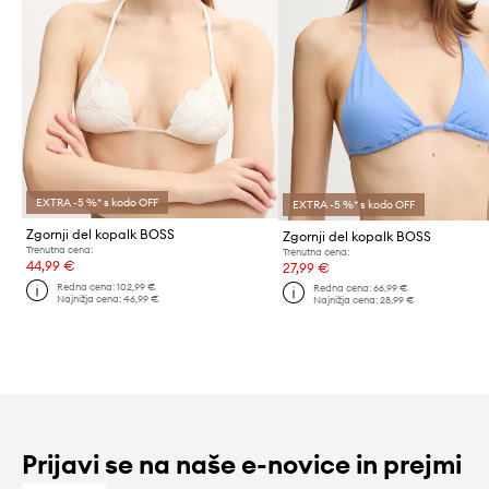
EXTRA -5 %* s kodo OFF
EXTRA -5 %* s kodo OFF
Zgornji del kopalk BOSS
Zgornji del kopalk BOSS
Trenutna cena:
Trenutna cena:
44,99 €
27,99 €
Redna cena:
102,99 €
Redna cena:
66,99 €
Najnižja cena:
46,99 €
Najnižja cena:
28,99 €
Prijavi se na naše e-novice in prejmi