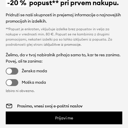
-20 %
popust** pri prvem nakupu.
Pridruži se naši skupnosti in prejemaj informacije o najnovejših
promocijah in izdelkih.
**Popust je enkraten, vključuje izdelke brez popustov in velja za
nakupe v vrednosti min. 80 €. Popust se ne kombinira z drugimi
promocijami, nekateri izdelki pa so lahko izključeni iz popusta. Za
podrobnosti glej stran:
izključitve iz promocije
.
Želimo, da v tvoj nabiralnik prihaja samo to, kar te res zanima.
Povej, ali te zanima:
Ženska moda
Moška moda
Izbira ni obvezna.
Prijavi me