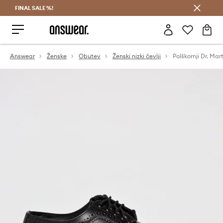
FINAL SALE %!
Prihrani z vpisom v Answear Club >
Answear
Ženske
Obutev
Ženski nizki čevlji
Polškornji Dr. Ma