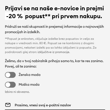
Prijavi se na naše e-novice in prejmi
-20 %
popust** pri prvem nakupu.
Pridruži se naši skupnosti in prejemaj informacije o najnovejših
promocijah in izdelkih.
**Popust je enkraten, vključuje izdelke brez popustov in velja za
nakupe v vrednosti min. 80 €. Popust se ne kombinira z drugimi
promocijami, nekateri izdelki pa so lahko izključeni iz popusta. Za
podrobnosti glej stran:
izključitve iz promocije
.
Želimo, da v tvoj nabiralnik prihaja samo to, kar te res zanima.
Povej, ali te zanima:
Ženska moda
Moška moda
Izbira ni obvezna.