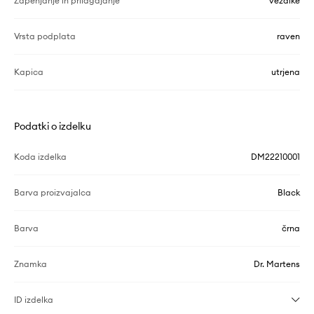
Zapenjanje in prilagajanje
vezalke
Vrsta podplata
raven
Kapica
utrjena
Podatki o izdelku
Koda izdelka
DM22210001
Barva proizvajalca
Black
Barva
črna
Znamka
Dr. Martens
ID izdelka