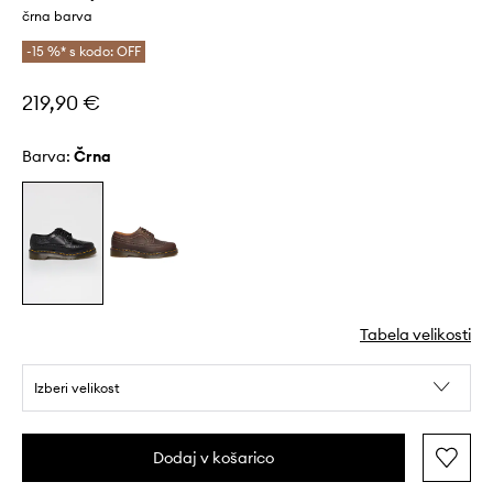
črna barva
-15 %* s kodo: OFF
219,90 €
Barva:
črna
Tabela velikosti
Izberi velikost
Dodaj v košarico