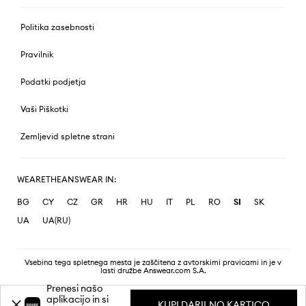
Politika zasebnosti
Pravilnik
Podatki podjetja
Vaši Piškotki
Zemljevid spletne strani
WEARETHEANSWEAR IN:
BG
CY
CZ
GR
HR
HU
IT
PL
RO
SI
SK
UA
UA(RU)
Vsebina tega spletnega mesta je zaščitena z avtorskimi pravicami in je v
lasti družbe Answear.com S.A.
Prenesi našo
aplikacijo in si
KUPI DARILNO KARTICO