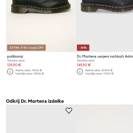
EXTRA -5 %* s kodo OFF
-16%
polškornji
Dr. Martens usnjeni natikači Adri
Trenutna cena:
Trenutna cena:
129,90 €
149,90 €
Redna cena:
199,90 €
Redna cena:
209,90 €
Najnižja cena:
139,90 €
Najnižja cena:
179,90 €
Odkrij Dr. Martens izdelke