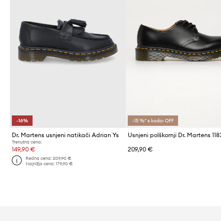
-16%
-15 %* s kodo: OFF
Dr. Martens usnjeni natikači Adrian Ys
Trenutna cena:
149,90 €
209,90 €
Redna cena:
209,90 €
Najnižja cena:
179,90 €