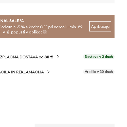
INAL SALE %
Aplikacija
Dodatnih -5 % s kodo: OFF pri naročilu min. 89
. Višji popusti v aplikaciji!
EZPLAČNA DOSTAVA od
80 €
Dostava v 3 dneh
ČILA IN REKLAMACIJA
Vračilo v 30 dneh