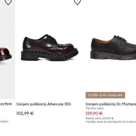
Barva proizvajalca
Barva
Znamka
ID izdelka
EXTRA -5 %* s kodo OFF
Mayfare
Usnjeni polškornji Altercore 350
Trenutna cena:
102,99 €
129,90 €
Redna cena:
209,90 €
žanjem:
Najnižja cena za obdobje 30 dni pred z
139,90 €