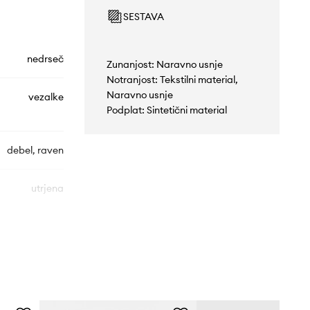
SESTAVA
nedrseč
Zunanjost: Naravno usnje
Notranjost: Tekstilni material,
Naravno usnje
vezalke
Podplat: Sintetični material
debel, raven
utrjena
DM11838600