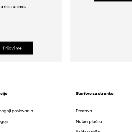
 te res zanima.
Prijavi me
cije
Storitve za stranke
 pogoji poslovanja
Dostava
goji
Načini plačila