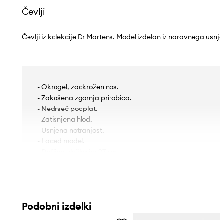
Čevlji
Čevlji iz kolekcije Dr Martens. Model izdelan iz naravnega usnj
- Okrogel, zaokrožen nos.
- Zakošena zgornja prirobica.
- Nedrseč podplat.
- Zatisnjena hlod.
- Usnjena notranjost.
- Laced model.
- Dolžina vložka je: 27 cm.
- Dimenzije, podane za velikost: 41.
Podobni izdelki