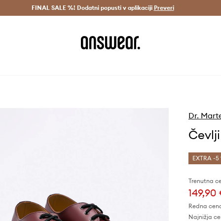
Dostava v 3 dneh >
FINAL SALE %! Dodatni popusti v aplikaciji
Prihrani z vpisom v Answear Club >
Preveri
Dr. Mart
Čevlji
EXTRA -5 
Trenutna c
149,90
Redna cen
Najnižja ce