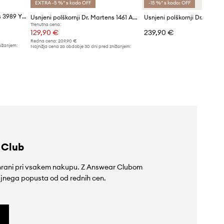
EXTRA -5 %* s kodo OFF
-15 %* s kodo: OFF
Usnjeni polškornji Dr. Martens 3989 YS
Usnjeni polškornji Dr. Martens 1461 Ambassador
Trenutna cena:
129,90 €
239,90 €
Redna cena:
209,90 €
nižanjem:
Najnižja cena za obdobje 30 dni pred znižanjem:
139,90 €
 Club
rihrani pri vsakem nakupu. Z Answear Clubom
jnega popusta od od rednih cen.