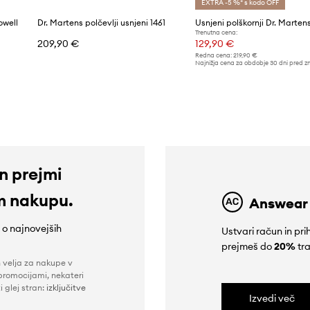
EXTRA -5 %* s kodo OFF
owell
Dr. Martens polčevlji usnjeni 1461
Trenutna cena:
209,90 €
129,90 €
Redna cena:
219,90 €
Najnižja cena za obdobje 30 dni pred z
139,90 €
in prejmi
m nakupu.
Answear
e o najnovejših
Ustvari račun in p
prejmeš do
20%
tra
n velja za nakupe v
promocijami, nekateri
i glej stran:
izključitve
Izvedi več