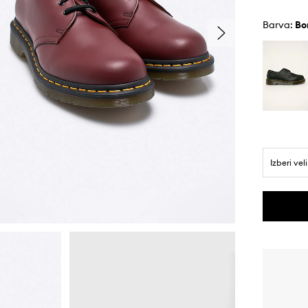
Barva:
b
Izberi vel