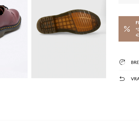
F
*
€
BR
VRA