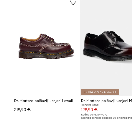
EXTRA -5 %* s kodo OFF
Dr. Martens polčevlji usnjeni Lowell
Dr. Martens polčevlji usnjeni 
Trenutna cena:
219,90 €
129,90 €
Redna cena:
199,90 €
Najnižja cena za obdobje 30 dni pred zni
139,90 €