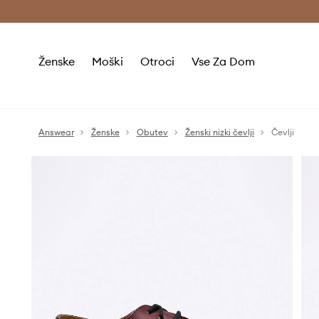
Brezplačna dostava in vračila (v vrednosti 80 € in več) >
Ženske
Moški
Otroci
Vse Za Dom
Answear
Ženske
Obutev
Ženski nizki čevlji
Čevlji