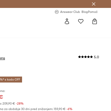
-20 % na prvo naročilo >
Premium Fashion Benefits >
Answear Club
Blog
Pomoč
5.0
ens
%* s kodo OFF
ena:
 €
a:
209,90 €
-28%
na za obdobje 30 dni pred znižanjem:
159,90 €
 -6%