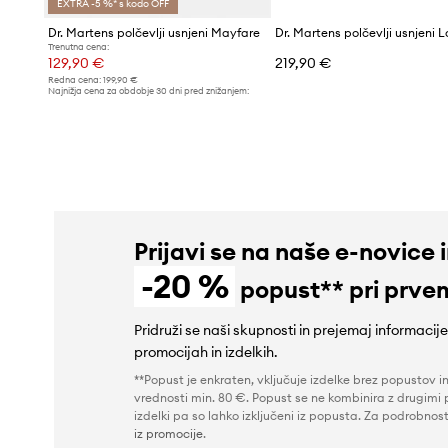
EXTRA -5 %* s kodo OFF
Dr. Martens polčevlji usnjeni Mayfare
Dr. Martens polčevlji usnjeni L
Trenutna cena:
129,90 €
219,90 €
Redna cena:
199,90 €
Najnižja cena za obdobje 30 dni pred znižanjem:
139,90 €
Prijavi se na naše e-novice 
-20 %
popust** pri prve
Pridruži se naši skupnosti in prejemaj informacij
promocijah in izdelkih.
**Popust je enkraten, vključuje izdelke brez popustov i
vrednosti min. 80 €. Popust se ne kombinira z drugimi 
izdelki pa so lahko izključeni iz popusta. Za podrobnost
iz promocije
.