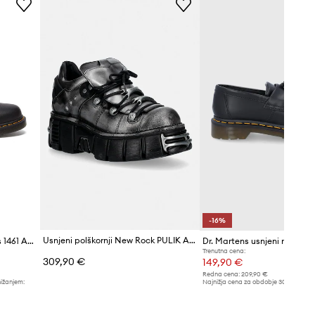
Cherry.Red
bordo
Dr. Martens
-16%
Usnjeni polškornji New Rock PULIK ACERO, TOWER NEGRO ACERO + lateral +
Usnjeni polškornji Dr. Martens 1461 Ambassador
Trenutna cena:
309,90 €
149,90 €
Redna cena:
209,90 €
nižanjem:
Najnižja cena za obdobje 30 dni pred 
179,90 €