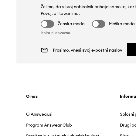
Želimo, da v tvoj nabiralnik prihaja samo to, kar
Povej, ali te zanima:
Ženska moda
Moška moda
Izbira ni obvezna.
O nas
Informa
O Answear.si
Splošni
Program Answear Club
Drugi po