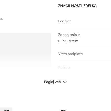
ZNAČILNOSTI IZDELKA
a.
Podplat
Zapenjanje in
prilagajanje
Vrsta podplata
Kapica
Poglej več
PODATKI O IZDELKU
Koda izdelka