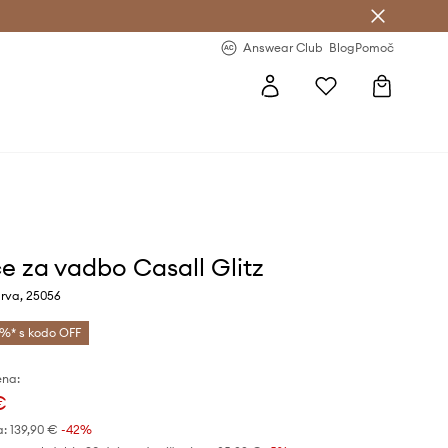
-20 % na prvo naročilo >
Premium Fashion Benefits >
Answear Club
Blog
Pomoč
ce za vadbo Casall Glitz
arva, 25056
%* s kodo OFF
ena:
€
a:
139,90 €
-42%