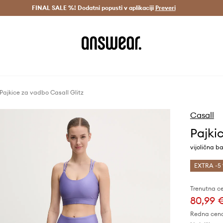
Dostava v 3 dneh >
FINAL SALE %! Dodatni popusti v aplikaciji
Prihrani z vpisom v Answear Club >
Preveri
Pajkice za vadbo Casall Glitz
Casall
Pajki
vijolična b
EXTRA -5 
Trenutna c
80,99 
Redna cen