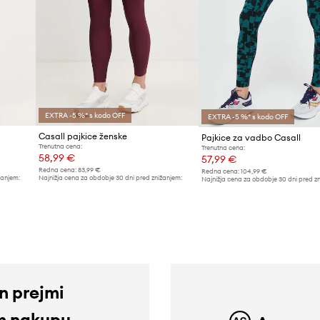
EXTRA -5 %* s kodo OFF
EXTRA -5 %* s kodo OFF
Casall pajkice ženske
Pajkice za vadbo Casall
Trenutna cena:
Trenutna cena:
58,99 €
57,99 €
Redna cena:
83,99 €
Redna cena:
104,99 €
žanjem:
Najnižja cena za obdobje 30 dni pred znižanjem:
Najnižja cena za obdobje 30 dni pred z
61,99 €
62,99 €
in prejmi
m nakupu.