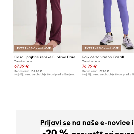
EXTRA -5 %* s kodo OFF
EXTRA -5 %* s kodo OFF
Casall pajkice ženske Sublime Flare
Pajkice za vadbo Casall
Trenutna cena:
Trenutna cena:
67,99 €
76,99 €
Redna cena:
104,90 €
Redna cena:
139,90 €
Najnižja cena za obdobje 30 dni pred znižanjem:
Najnižja cena za obdobje 30 dni pred zni
72,99 €
81,99 €
Prijavi se na naše e-novice 
-20 %
popust** pri prve