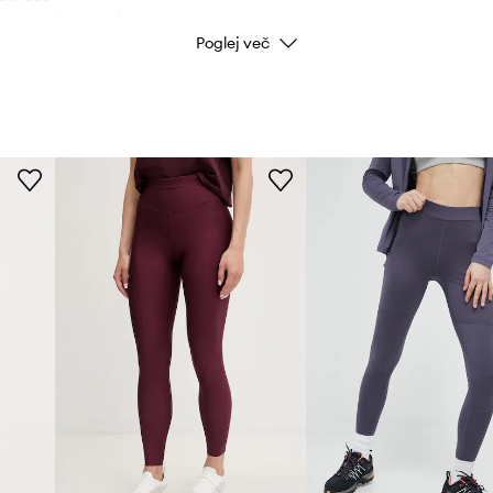
 zagotavljajo visoko raven
Poglej več
Barva
Znamka
ID izdelka