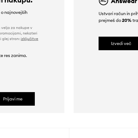
Answear
e o najnovejših
Ustvari račun in p
prejmeš do
20%
tra
n velja za nakupe v
promocijami, nekateri
i glej stran:
izključitve
Izvedi več
 te res zanima.
Prijavi me