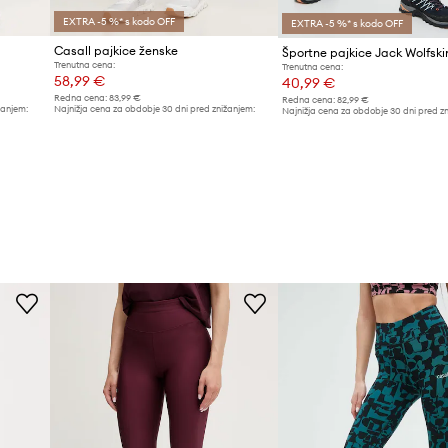
EXTRA -5 %* s kodo OFF
EXTRA -5 %* s kodo OFF
Casall pajkice ženske
Trenutna cena:
Trenutna cena:
58,99 €
40,99 €
Redna cena:
83,99 €
Redna cena:
82,99 €
žanjem:
Najnižja cena za obdobje 30 dni pred znižanjem:
Najnižja cena za obdobje 30 dni pred z
61,99 €
41,99 €