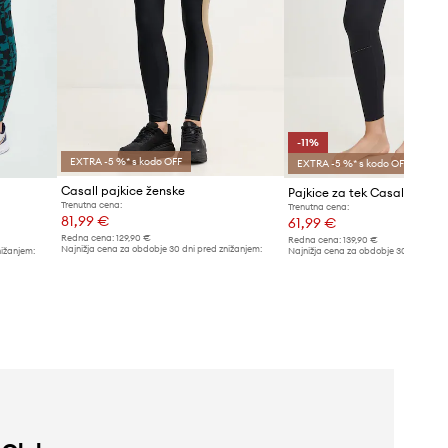
-11%
EXTRA -5 %* s kodo OFF
EXTRA -5 %* s kodo OFF
Casall pajkice ženske
Pajkice za tek Casall Shapi
Trenutna cena:
Trenutna cena:
81,99 €
61,99 €
Redna cena:
129,90 €
Redna cena:
139,90 €
Najnižja cena za obdobje 30 dni pred znižanjem:
nižanjem:
Najnižja cena za obdobje 30 dni pred 
86,99 €
69,90 €