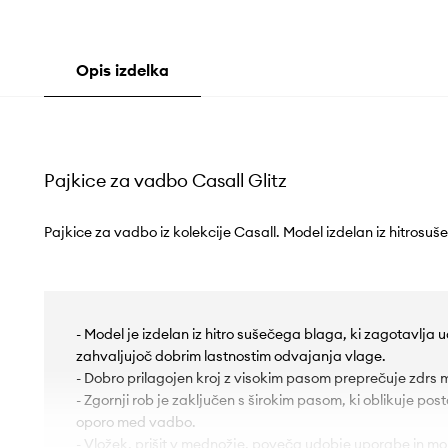
Opis izdelka
Pajkice za vadbo Casall Glitz
Pajkice za vadbo iz kolekcije Casall. Model izdelan iz hitrosu
- Model je izdelan iz hitro sušečega blaga, ki zagotavlja 
zahvaljujoč dobrim lastnostim odvajanja vlage.
- Dobro prilagojen kroj z visokim pasom preprečuje zdrs
- Zgornji rob je zaključen s širokim pasom, ki oblikuje po
oporo med vadbo.
- Vložek, prišit v mednožje, poveča udobje uporabe in mo