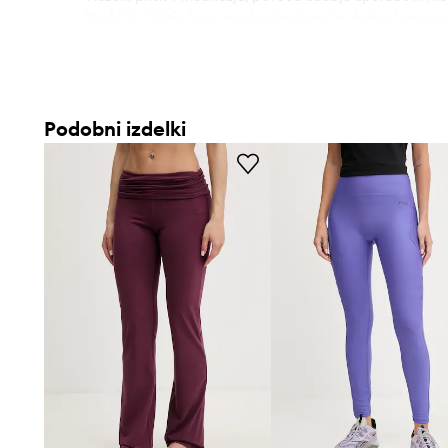
- Ploski šivi ščitijo kožo pred odrgninami in draženjem ter
udobja med uporabo.
Podobni izdelki