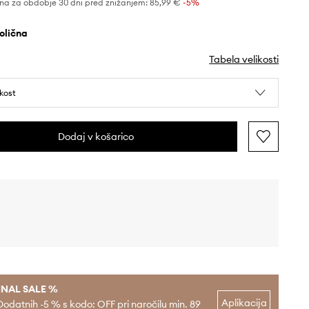
na za obdobje 30 dni pred znižanjem:
85,99 €
 -5%
ijolična
Tabela velikosti
ikost
Dodaj v košarico
INAL SALE %
Aplikacija
Dodatnih -5 % s kodo: OFF pri naročilu min. 89