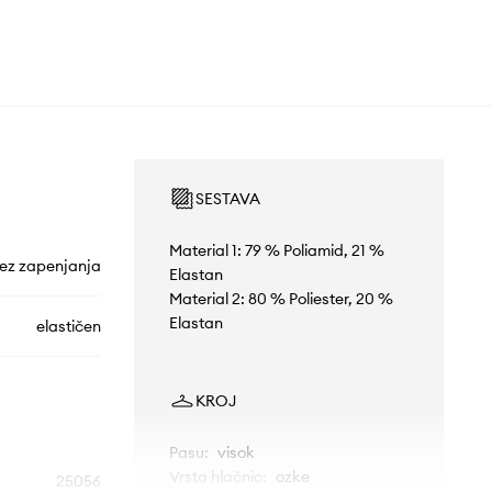
SESTAVA
Material 1: 79 % Poliamid, 21 %
ez zapenjanja
Elastan
Material 2: 80 % Poliester, 20 %
Elastan
elastičen
KROJ
Pasu
:
visok
Vrsta hlačnic
:
ozke
25056