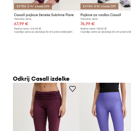
EXTRA -5 %* s kodo OFF
EXTRA -5 %* s kodo OFF
Casall pajkice ženske Sublime Flare
Pajkice za vadbo Casall
Trenutna cena:
Trenutna cena:
67,99 €
76,99 €
Redna cena:
104,90 €
Redna cena:
139,90 €
Najnižja cena za obdobje 30 dni pred znižanjem:
Najnižja cena za obdobje 30 dni pred zni
72,99 €
81,99 €
Odkrij Casall izdelke