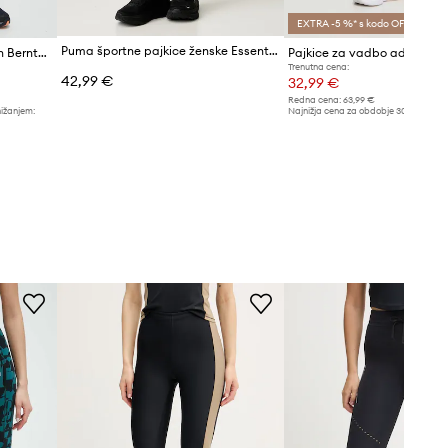
EXTRA -5 %* s kodo OFF
Puma športne pajkice ženske Essential Tight
Športne pajkice Jack Wolfskin Berntal Tights
Trenutna cena:
42,99 €
32,99 €
Redna cena:
63,99 €
nižanjem:
Najnižja cena za obdobje 30 dni pred 
34,99 €