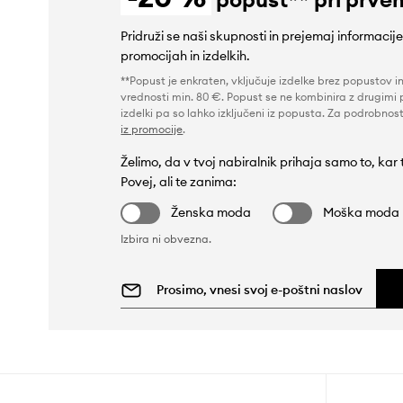
Pridruži se naši skupnosti in prejemaj informacij
promocijah in izdelkih.
**Popust je enkraten, vključuje izdelke brez popustov i
vrednosti min. 80 €. Popust se ne kombinira z drugimi 
izdelki pa so lahko izključeni iz popusta. Za podrobnost
iz promocije
.
Želimo, da v tvoj nabiralnik prihaja samo to, kar
Povej, ali te zanima:
Ženska moda
Moška moda
Izbira ni obvezna.