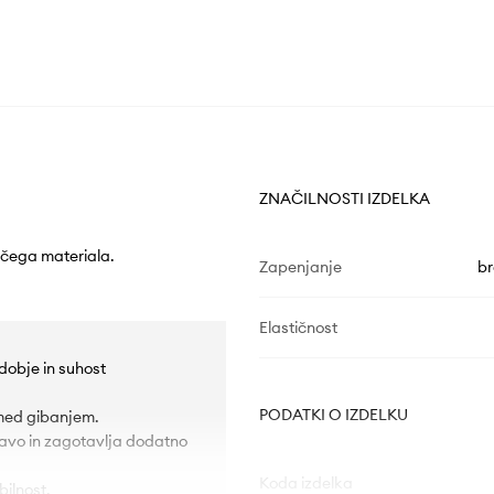
ZNAČILNOSTI IZDELKA
šečega materiala.
Zapenjanje
br
Elastičnost
udobje in suhost
PODATKI O IZDELKU
 med gibanjem.
stavo in zagotavlja dodatno
Koda izdelka
bilnost.