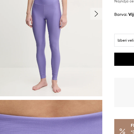
Najnižja ce
Barva:
v
Izberi vel
F
*