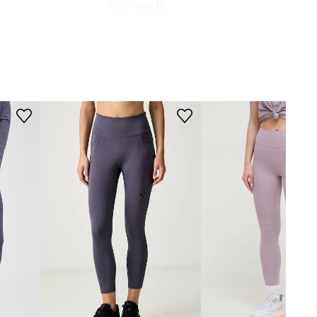
Kroj
:
slim fit
vijolična
MERE
Casall
Manekenka je visoka 175 cm in
nosi S
Standardna velikost
Priporočamo, da izbereš velikost, ki jo
običajno nosiš.
Tabela velikosti