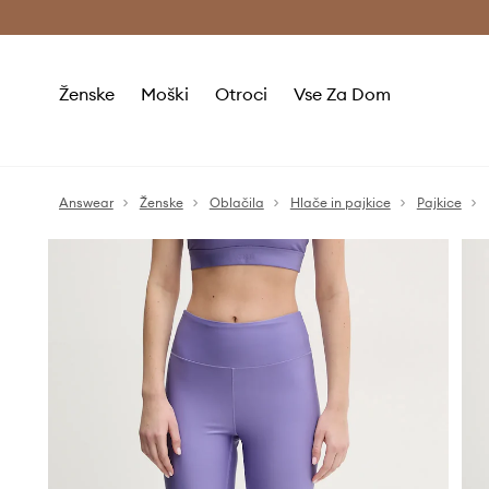
Brezplačna dostava in vračila (v vrednosti 80 € in več) >
Ženske
Moški
Otroci
Vse Za Dom
Answear
Ženske
Oblačila
Hlače in pajkice
Pajkice