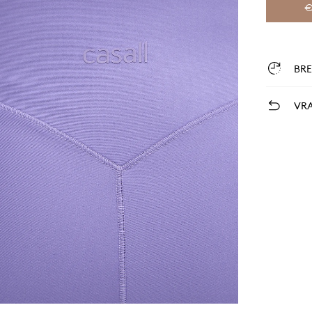
€
BR
VRA