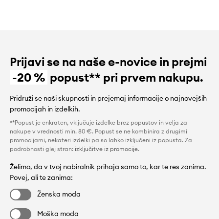
Prijavi se na naše e-novice in prejmi
-20 %
popust** pri prvem nakupu.
Pridruži se naši skupnosti in prejemaj informacije o najnovejših
promocijah in izdelkih.
**Popust je enkraten, vključuje izdelke brez popustov in velja za
nakupe v vrednosti min. 80 €. Popust se ne kombinira z drugimi
promocijami, nekateri izdelki pa so lahko izključeni iz popusta. Za
podrobnosti glej stran:
izključitve iz promocije
.
Želimo, da v tvoj nabiralnik prihaja samo to, kar te res zanima.
Povej, ali te zanima:
Ženska moda
Moška moda