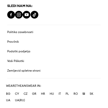
SLEDI NAM NA:
Politika zasebnosti
Pravilnik
Podatki podjetja
Vaši Piškotki
Zemljevid spletne strani
WEARETHEANSWEAR IN:
BG
CY
CZ
GR
HR
HU
IT
PL
RO
SI
SK
UA
UA(RU)