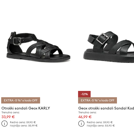
-12%
EXTRA -5 %* s kodo OFF
EXTRA -5 %* s kodo OFF
Otroški sandali Geox KARLY
Geox otroški sandali Sandal Kod
Trenutna cena:
Trenutna cena:
33,99 €
46,99 €
Redna cena:
59,90 €
Redna cena:
59,90 €
Najnižja cena:
35,99 €
Najnižja cena:
53,90 €