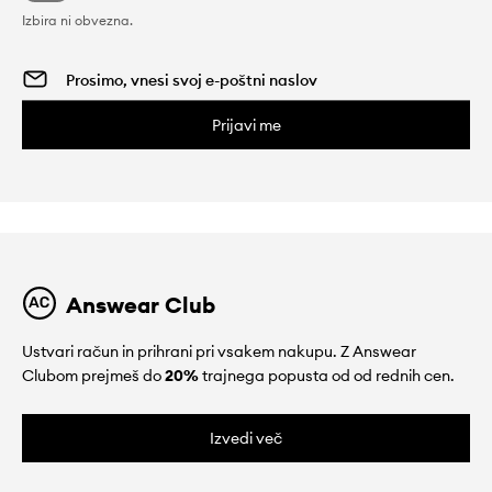
Izbira ni obvezna.
Prijavi me
Answear Club
Ustvari račun in prihrani pri vsakem nakupu. Z Answear
Clubom prejmeš do
20%
trajnega popusta od od rednih cen.
Izvedi več