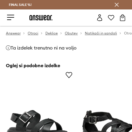
FINAL SALE %!
Prihrani z vpisom v Answear Club >
Answear
Otroci
Deklice
Obutev
Natikači in sandali
Otro
Ta izdelek trenutno ni na voljo
Oglej si podobne izdelke