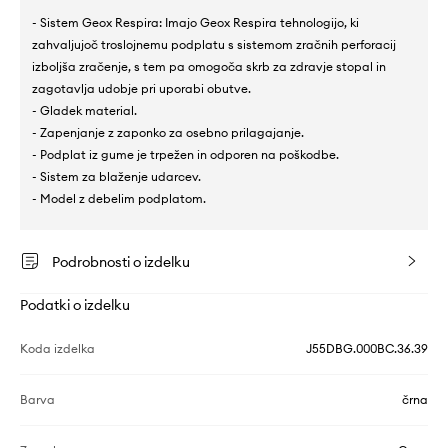
- Sistem Geox Respira: Imajo Geox Respira tehnologijo, ki
zahvaljujoč troslojnemu podplatu s sistemom zračnih perforacij
izboljša zračenje, s tem pa omogoča skrb za zdravje stopal in
zagotavlja udobje pri uporabi obutve.
- Gladek material.
- Zapenjanje z zaponko za osebno prilagajanje.
- Podplat iz gume je trpežen in odporen na poškodbe.
- Sistem za blaženje udarcev.
- Model z debelim podplatom.
Podrobnosti o izdelku
Podatki o izdelku
Koda izdelka
J55DBG.000BC.36.39
Barva
črna