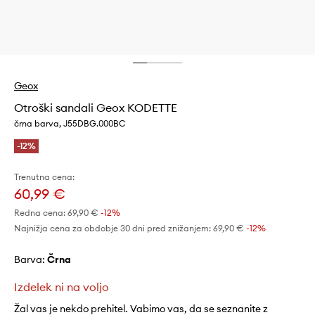
Geox
Otroški sandali Geox KODETTE
črna barva, J55DBG.000BC
-12%
Trenutna cena:
60,99 €
Redna cena:
69,90 €
-12%
Najnižja cena za obdobje 30 dni pred znižanjem:
69,90 €
 -12%
Barva:
črna
Izdelek ni na voljo
Žal vas je nekdo prehitel. Vabimo vas, da se seznanite z