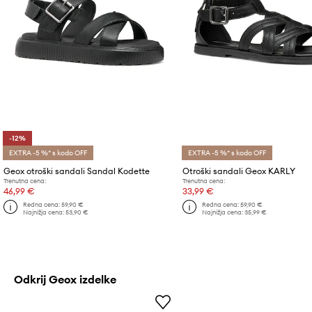
-12%
EXTRA -5 %* s kodo OFF
EXTRA -5 %* s kodo OFF
Geox otroški sandali Sandal Kodette
Otroški sandali Geox KARLY
Trenutna cena:
Trenutna cena:
46,99 €
33,99 €
Redna cena:
59,90 €
Redna cena:
59,90 €
Najnižja cena:
53,90 €
Najnižja cena:
35,99 €
Odkrij Geox izdelke