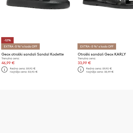
-12%
EXTRA -5 %* s kodo OFF
EXTRA -5 %* s kodo OFF
Geox otroški sandali Sandal Kodette
Otroški sandali Geox KARLY
Trenutna cena:
Trenutna cena:
46,99 €
33,99 €
Redna cena:
59,90 €
Redna cena:
59,90 €
Najnižja cena:
53,90 €
Najnižja cena:
35,99 €