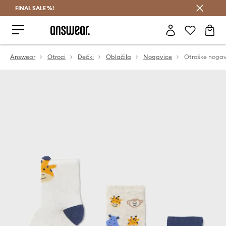
FINAL SALE %!
Prihrani z vpisom v Answear Club >
Answear
Otroci
Dečki
Oblačila
Nogavice
Otroške nogav