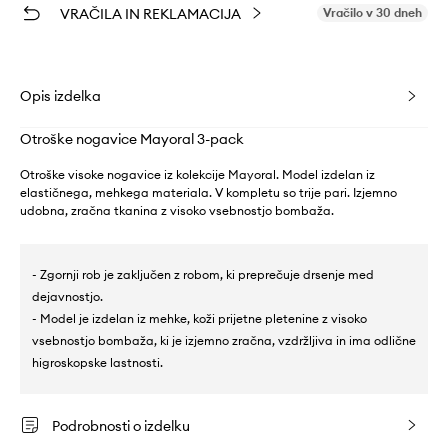
VRAČILA IN REKLAMACIJA
Vračilo v 30 dneh
Opis izdelka
Otroške nogavice Mayoral 3-pack
Otroške visoke nogavice iz kolekcije Mayoral. Model izdelan iz
elastičnega, mehkega materiala. V kompletu so trije pari. Izjemno
udobna, zračna tkanina z visoko vsebnostjo bombaža.
- Zgornji rob je zaključen z robom, ki preprečuje drsenje med
dejavnostjo.
- Model je izdelan iz mehke, koži prijetne pletenine z visoko
vsebnostjo bombaža, ki je izjemno zračna, vzdržljiva in ima odlične
higroskopske lastnosti.
Podrobnosti o izdelku