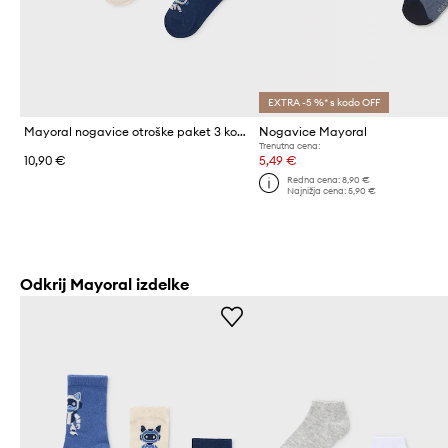
EXTRA -5 %* s kodo OFF
Mayoral nogavice otroške paket 3 kosov
Nogavice Mayoral
Trenutna cena:
10,90 €
5,49 €
Redna cena:
8,90 €
Najnižja cena:
5,90 €
Odkrij Mayoral izdelke