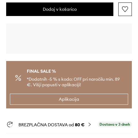
Dodaj v košarico
FINAL SALE %
*Dodatnih -5 % s kodo: OFF pri naročilu min. 89
€. Višji popusti v aplikaciji!
Aplikacija
BREZPLAČNA DOSTAVA od
80 €
Dostava v 3 dneh