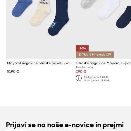
-20%
EXTRA -5 %* s kodo OFF
Mayoral nogavice otroške paket 3 kosov
Otroške nogavice Mayoral 3-pa
Trenutna cena:
10,90 €
7,90 €
Redna cena:
9,90 €
Najnižja cena:
9,90 €
Prijavi se na naše e-novice in prejmi