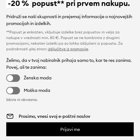
-20 %
popust** pri prvem nakupu.
Pridruži se naši skupnosti in prejemaj informacije o najnovejših
promocijah in izdelkih.
**Popust je enkraten, vključuje izdelke brez popustov in velja za
nakupe v vrednosti min. 80 €. Popust se ne kombinira z drugimi
promocijami, nekateri izdelki pa so lahko izključeni iz popusta. Za
podrobnosti glej stran:
izključitve iz promocije
.
Želimo, da v tvoj nabiralnik prihaja samo to, kar te res zanima.
Povej, ali te zanima:
Ženska moda
Moška moda
Izbira ni obvezna.
Prijavi me