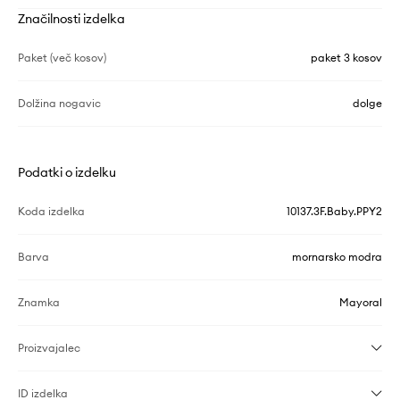
Značilnosti izdelka
Paket (več kosov)
paket 3 kosov
Dolžina nogavic
dolge
Podatki o izdelku
Koda izdelka
10137.3F.Baby.PPY2
Barva
mornarsko modra
Znamka
Mayoral
Proizvajalec
ID izdelka