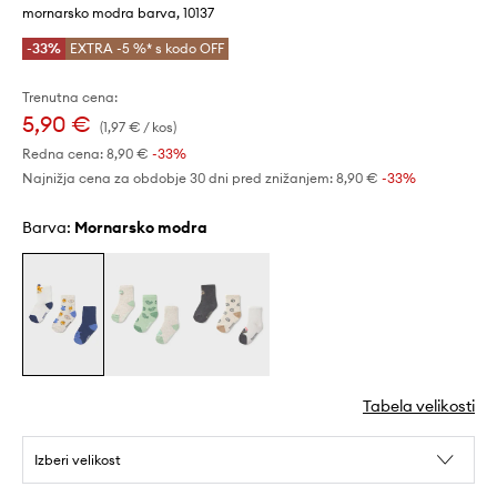
mornarsko modra barva, 10137
-33%
EXTRA -5 %* s kodo OFF
Trenutna cena:
5,90 €
(1,97 € / kos)
Redna cena:
8,90 €
-33%
Najnižja cena za obdobje 30 dni pred znižanjem:
8,90 €
 -33%
Barva:
mornarsko modra
Tabela velikosti
Izberi velikost