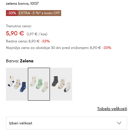
zelena barva, 10137
-33%
EXTRA -5 %* s kodo OFF
Trenutna cena:
5,90 €
(1,97 € / kos)
Redna cena:
8,90 €
-33%
Najnižja cena za obdobje 30 dni pred znižanjem:
8,90 €
 -33%
Barva:
zelena
Tabela velikosti
Izberi velikost