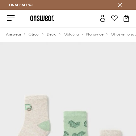
FINAL SALE %!
Prihrani z vpisom v Answear Club >
Answear
Otroci
Dečki
Oblačila
Nogavice
Otroške nogav