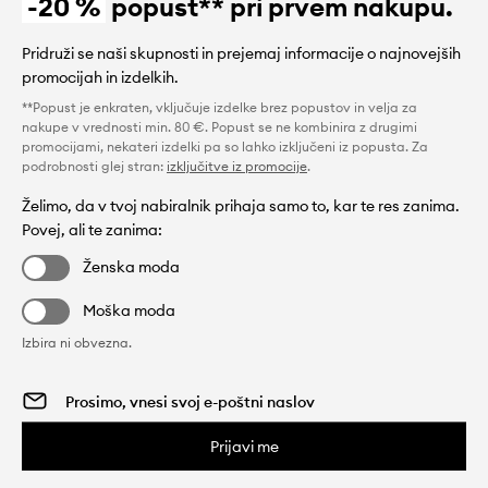
-20 %
popust** pri prvem nakupu.
Pridruži se naši skupnosti in prejemaj informacije o najnovejših
promocijah in izdelkih.
**Popust je enkraten, vključuje izdelke brez popustov in velja za
nakupe v vrednosti min. 80 €. Popust se ne kombinira z drugimi
promocijami, nekateri izdelki pa so lahko izključeni iz popusta. Za
podrobnosti glej stran:
izključitve iz promocije
.
Želimo, da v tvoj nabiralnik prihaja samo to, kar te res zanima.
Povej, ali te zanima:
Ženska moda
Moška moda
Izbira ni obvezna.
Prijavi me