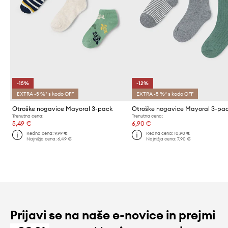
-15%
-12%
EXTRA -5 %* s kodo OFF
EXTRA -5 %* s kodo OFF
Otroške nogavice Mayoral 3-pack
Otroške nogavice Mayoral 3-pa
Trenutna cena:
Trenutna cena:
5,49 €
6,90 €
Redna cena:
9,99 €
Redna cena:
10,90 €
Najnižja cena:
6,49 €
Najnižja cena:
7,90 €
Prijavi se na naše e-novice in prejmi