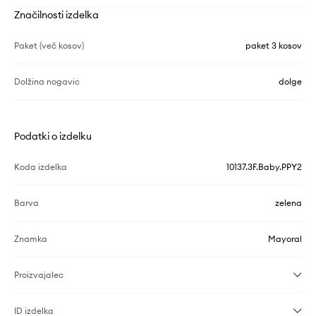
Značilnosti izdelka
Paket (več kosov)
paket 3 kosov
Dolžina nogavic
dolge
Podatki o izdelku
Koda izdelka
10137.3F.Baby.PPY2
Barva
zelena
Znamka
Mayoral
Proizvajalec
ID izdelka