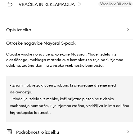
VRAČILA IN REKLAMACIJA
Vračilo v 30 dneh
Opis izdelka
Otroške nogavice Mayoral 3-pack
Otroške visoke nogavice iz kolekcije Mayoral. Model izdelan iz
elastičnega, mehkega materiala. V kompletu so trije pari. Izjemno
udobna, zračna tkanina z visoko vsebnostjo bombaža.
- Zgornji rob je zaključen z robom, ki preprečuje drsenje med
dejavnostjo.
- Model je izdelan iz mehke, koži prijetne pletenine z visoko
vsebnostjo bombaža, ki je izjemno zračna, vzdržljiva in ima odlične
higroskopske lastnosti.
Podrobnosti o izdelku