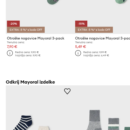
-20%
-15%
EXTRA -5 %* s kodo OFF
EXTRA -5 %* s kodo OFF
Otroške nogavice Mayoral 3-pack
Otroške nogavice Mayoral 3-pa
Trenutna cena:
Trenutna cena:
7,90 €
5,49 €
Redna cena:
9,90 €
Redna cena:
9,99 €
Najnižja cena:
9,90 €
Najnižja cena:
6,49 €
Odkrij Mayoral izdelke