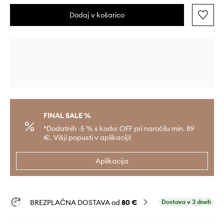
Dodaj v košarico
FINAL SALE %
*Dodatnih -5 % s kodo: OFF pri naročilu min. 89
€. Višji popusti v aplikaciji!
Aplikacija
BREZPLAČNA DOSTAVA od
80 €
Dostava v 3 dneh