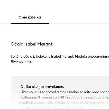
Opis izdelka
Očala Isabel Marant
Sončna očala iz kolekcije Isabel Marant. Model z enobarvnimi ste
filter UV 400.
- Oblika okvirja: pravokoten.
- Filter UV 400 zagotavlja maksimalno zaščito pred sončni
- Kategorija 3 (prepušča 8-18 % svetlobe) - najpogostejša 
in najbolj vsestranska. Očala Cat.3 so idealna za sončne
uporabi in na počitnicah v vročih deželah.