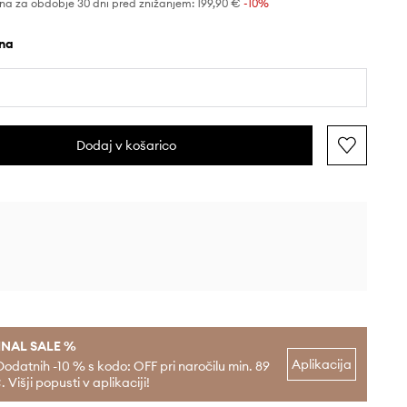
na za obdobje 30 dni pred znižanjem:
199,90 €
 -10%
rna
Dodaj v košarico
INAL SALE %
Aplikacija
Dodatnih -10 % s kodo: OFF pri naročilu min. 89
. Višji popusti v aplikaciji!