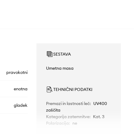
SESTAVA
Umetna masa
pravokotni
enotna
TEHNIČNI PODATKI
Premazi in lastnosti leč
:
UV400
gladek
zaščita
Kategorija zatemnitve
:
Kat. 3
Polarizacija
:
ne