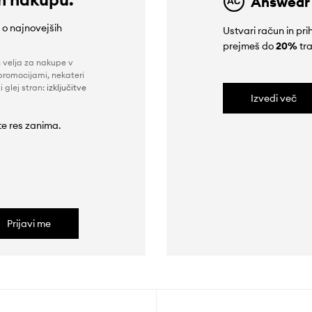
Answear
e o najnovejših
Ustvari račun in p
prejmeš do
20%
tra
n velja za nakupe v
promocijami, nekateri
i glej stran:
izključitve
Izvedi več
 te res zanima.
Prijavi me