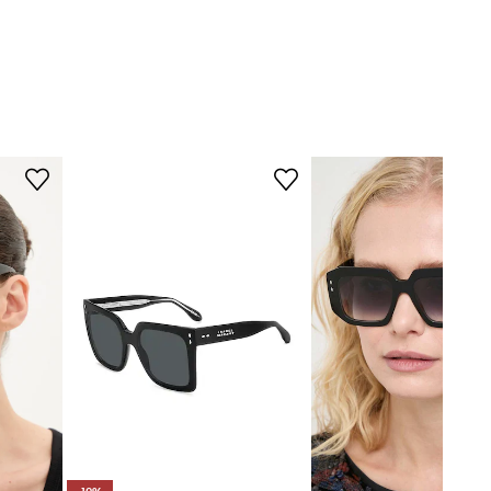
IM.0214/S
807
črna
Isabel Marant