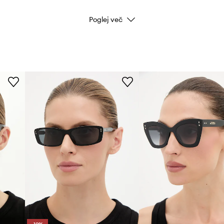
.
Poglej več
Koda izdelka
Barva proizvajalca
Barva
Znamka
ID izdelka