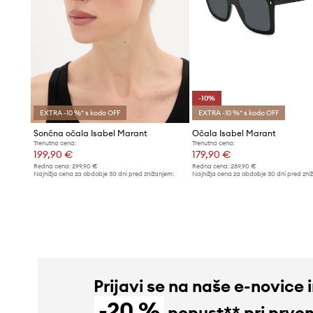
-10%
EXTRA -10 %* s kodo OFF
EXTRA -10 %* s kodo OFF
Sončna očala Isabel Marant
Očala Isabel Marant
Trenutna cena:
Trenutna cena:
199,90 €
179,90 €
Redna cena:
299,90 €
Redna cena:
289,90 €
Najnižja cena za obdobje 30 dni pred znižanjem:
Najnižja cena za obdobje 30 dni pred zni
209,90 €
199,90 €
Prijavi se na naše e-novice 
-20 %
popust** pri prve