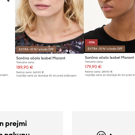
-10%
EXTRA -10 %* s kodo OFF
EXTRA -10 %* s kodo OFF
Sončna očala Isabel Marant
Sončna očala Isabel Marant
Trenutna cena:
Trenutna cena:
179,90 €
189,90 €
Redna cena:
289,90 €
Redna cena:
269,90 €
žanjem:
Najnižja cena za obdobje 30 dni pred z
Najnižja cena za obdobje 30 dni pred znižanjem:
199,90 €
199,90 €
in prejmi
m nakupu.