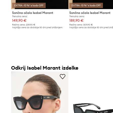
EXTRA -10 %* s kodo OFF
EXTRA -10 %* s kodo OFF
Sončna očala Isabel Marant
Sončna očala Isabel Marant
Trenutna cena:
Trenutna cena:
149,90 €
189,90 €
Redna cena:
239,90 €
Redna cena:
309,90 €
Najnižja cena za obdobje 30 dni pred znižanjem:
Najnižja cena za obdobje 30 dni pred zni
159,90 €
209,90 €
Odkrij Isabel Marant izdelke