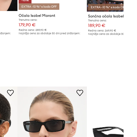
-10%
EXTRA -10 %* s kodo OFF
EXTRA -10 %* s kodo OFF
Očala Isabel Marant
Sončna očala Isabel Maran
Trenutna cena:
Trenutna cena:
179,90 €
189,90 €
Redna cena:
289,90 €
Redna cena:
269,90 €
nižanjem:
Najnižja cena za obdobje 30 dni pred znižanjem:
Najnižja cena za obdobje 30 dni pred 
199,90 €
199,90 €