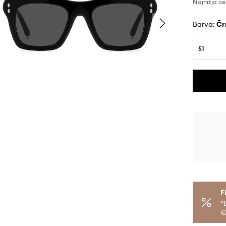
Najnižja ce
Barva:
č
51
F
*
€