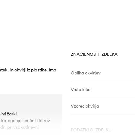
ZNAČILNOSTI IZDELKA
kli in okvirji iz plastike. Ima
Oblika okvirjev
Vrsta leče
Vzorec okvirja
mi žarki.
kategorija senčnih filtrov
 dni pri vsakodnevni
PODATKI O IZDELKU