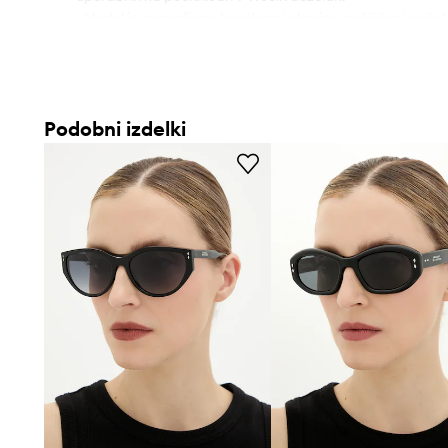
- Model je opremljen s kovčkom in krpico za čiščenje očal
Podobni izdelki