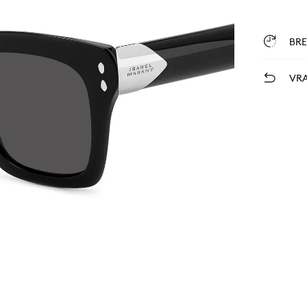
BR
VRA