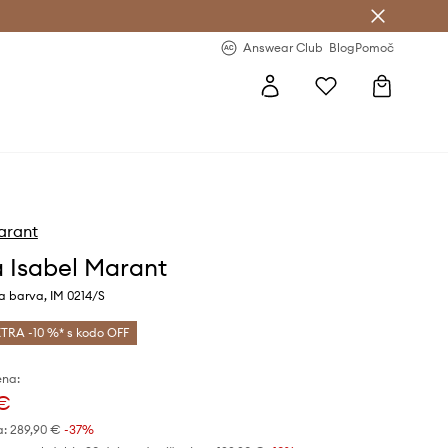
-20 % na prvo naročilo >
Premium Fashion Benefits >
Answear Club
Blog
Pomoč
arant
 Isabel Marant
a barva, IM 0214/S
TRA -10 %* s kodo OFF
ena:
 €
a:
289,90 €
-37%