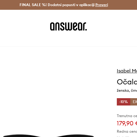
Dostava v 3 dneh >
FINAL SALE %! Dodatni popusti v aplikaciji
Prihrani z vpisom v Answear Club >
Preveri
Isabel M
Očala
ženska, črn
-10%
EX
Trenutna c
179,90
Redna cen