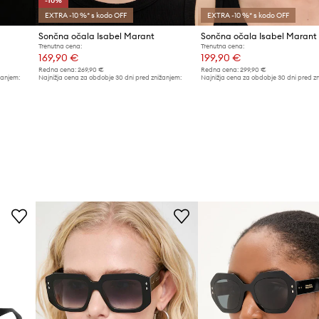
-10%
EXTRA -10 %* s kodo OFF
EXTRA -10 %* s kodo OFF
Sončna očala Isabel Marant
Sončna očala Isabel Marant
Trenutna cena:
Trenutna cena:
169,90 €
199,90 €
Redna cena:
269,90 €
Redna cena:
299,90 €
žanjem:
Najnižja cena za obdobje 30 dni pred znižanjem:
Najnižja cena za obdobje 30 dni pred z
189,90 €
209,90 €