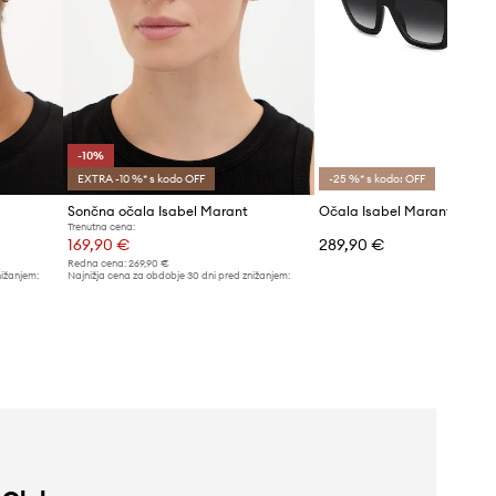
-10%
EXTRA -10 %* s kodo OFF
-25 %* s kodo: OFF
Sončna očala Isabel Marant
Očala Isabel Marant
Trenutna cena:
169,90 €
289,90 €
Redna cena:
269,90 €
nižanjem:
Najnižja cena za obdobje 30 dni pred znižanjem:
189,90 €