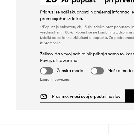
Pridruži se naši skupnosti in prejemaj informacij
promocijah in izdelkih.
**Popust je enkraten, vključuje izdelke brez popustov i
vrednosti min. 80 €. Popust se ne kombinira z drugimi 
izdelki pa so lahko izključeni iz popusta. Za podrobnost
iz promocije
.
Želimo, da v tvoj nabiralnik prihaja samo to, kar
Povej, ali te zanima:
Ženska moda
Moška moda
Izbira ni obvezna.