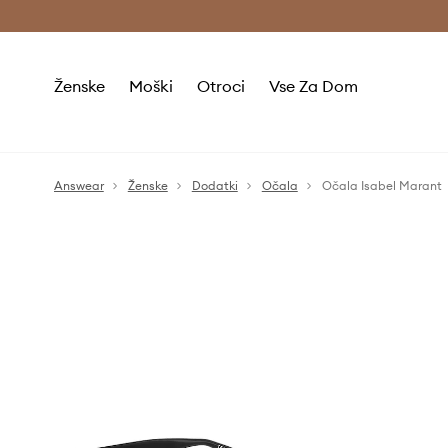
Brezplačna dostava in vračila (v vrednosti 80 € in več) >
Ženske
Moški
Otroci
Vse Za Dom
Answear
Ženske
Dodatki
Očala
Očala Isabel Marant