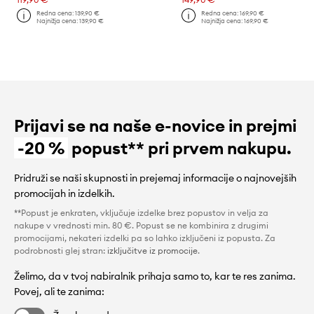
Redna cena:
139,90 €
Redna cena:
169,90 €
Najnižja cena:
139,90 €
Najnižja cena:
169,90 €
Prijavi se na naše e-novice in prejmi
-20 %
popust** pri prvem nakupu.
Pridruži se naši skupnosti in prejemaj informacije o najnovejših
promocijah in izdelkih.
**Popust je enkraten, vključuje izdelke brez popustov in velja za
nakupe v vrednosti min. 80 €. Popust se ne kombinira z drugimi
promocijami, nekateri izdelki pa so lahko izključeni iz popusta. Za
podrobnosti glej stran:
izključitve iz promocije
.
Želimo, da v tvoj nabiralnik prihaja samo to, kar te res zanima.
Povej, ali te zanima: