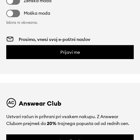
Ženska moda
Moška moda
Izbira ni obvezna.
Prijavi me
Answear Club
Ustvari račun in prihrani pri vsakem nakupu. Z Answear
Clubom prejmeš do
20%
trajnega popusta od od rednih cen.