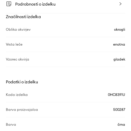
Podrobnosti o izdelku
Značilnosti izdelka
Oblika okvirjev
okrogli
Vrsta leče
enotna
Vzorec okvirja
gladek
Podatki o izdelku
Koda izdelka
0HC8391U
Barva proizvajalca
500287
Barva
črna