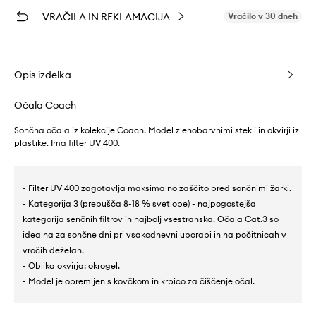
VRAČILA IN REKLAMACIJA
Vračilo v 30 dneh
Opis izdelka
Očala Coach
Sončna očala iz kolekcije Coach. Model z enobarvnimi stekli in okvirji iz
plastike. Ima filter UV 400.
- Filter UV 400 zagotavlja maksimalno zaščito pred sončnimi žarki.
- Kategorija 3 (prepušča 8-18 % svetlobe) - najpogostejša
kategorija senčnih filtrov in najbolj vsestranska. Očala Cat.3 so
idealna za sončne dni pri vsakodnevni uporabi in na počitnicah v
vročih deželah.
- Oblika okvirja: okrogel.
- Model je opremljen s kovčkom in krpico za čiščenje očal.