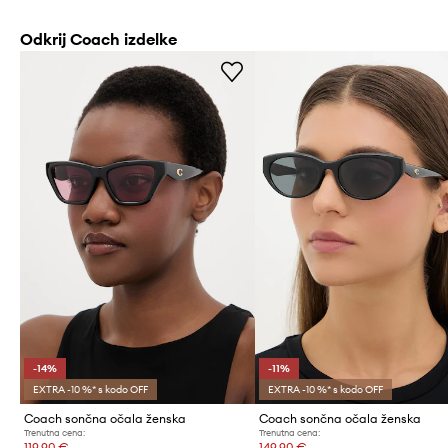
Odkrij Coach izdelke
-14%
-11%
EXTRA -10 %* s kodo OFF
EXTRA -10 %* s kodo OFF
Coach sončna očala ženska
Coach sončna očala ženska
Trenutna cena:
Trenutna cena:
119,90 €
149,90 €