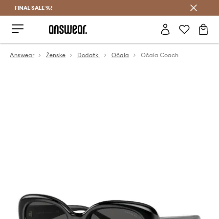
FINAL SALE %!
Prihrani z vpisom v Answear Club >
Answear
Ženske
Dodatki
Očala
Očala Coach