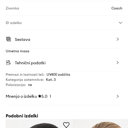
Znamka
Coach
ID izdelka
Sestava
Umetna masa
Tehnični podatki
Premazi in lastnosti leč
:
UV400 zaščita
Kategorija zatemnitve
:
Kat. 3
Polarizacija
:
ne
Mnenja o izdelku
5.0
1
Podobni izdelki