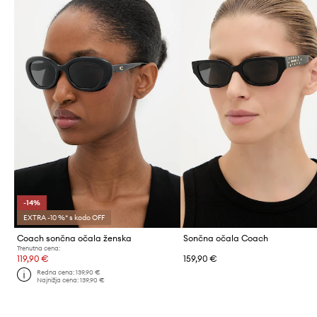
-14%
EXTRA -10 %* s kodo OFF
Coach sončna očala ženska
Sončna očala Coach
Trenutna cena:
119,90 €
159,90 €
Redna cena:
139,90 €
Najnižja cena:
139,90 €