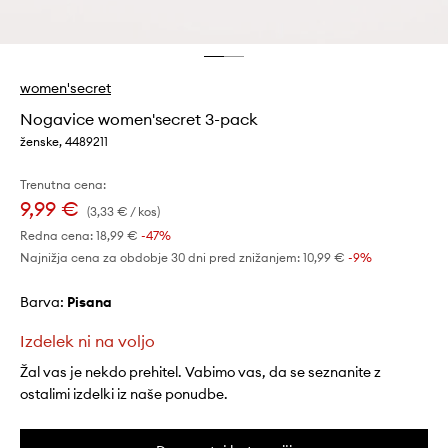
women'secret
Nogavice women'secret 3-pack
ženske, 4489211
Trenutna cena:
9,99 €
(3,33 € / kos)
Redna cena:
18,99 €
-47%
Najnižja cena za obdobje 30 dni pred znižanjem:
10,99 €
 -9%
Barva:
pisana
Izdelek ni na voljo
Žal vas je nekdo prehitel. Vabimo vas, da se seznanite z
ostalimi izdelki iz naše ponudbe.