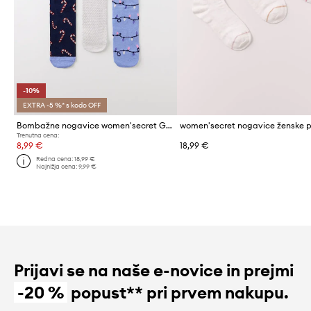
-10%
EXTRA -5 %* s kodo OFF
Bombažne nogavice women'secret GENERIC SOCKS PACKS 3-pack
Trenutna cena:
8,99 €
18,99 €
Redna cena:
18,99 €
Najnižja cena:
9,99 €
Prijavi se na naše e-novice in prejmi
-20 %
popust** pri prvem nakupu.