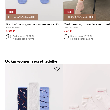
-10%
-38%
EXTRA -5 %* s kodo OFF
EXTRA -5 %* s kodo OFF
Bombažne nogavice women'secret GENERIC SOCKS PACKS 3-pack
Trenutna cena:
Trenutna cena:
8,99 €
7,90 €
Redna cena:
18,99 €
Redna cena:
12,90 €
Najnižja cena:
9,99 €
Najnižja cena:
12,90 €
Odkrij women'secret izdelke