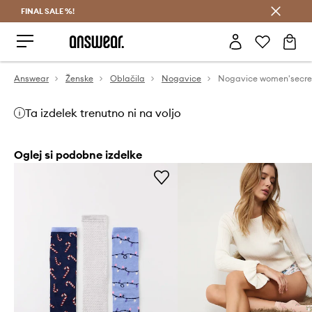
FINAL SALE %!
Prihrani z vpisom v Answear Club >
Answear
Ženske
Oblačila
Nogavice
Nogavice women'secre
Ta izdelek trenutno ni na voljo
Oglej si podobne izdelke