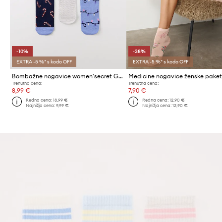
-10%
-38%
EXTRA -5 %* s kodo OFF
EXTRA -5 %* s kodo OFF
Bombažne nogavice women'secret GENERIC SOCKS PACKS 3-pack
Trenutna cena:
Trenutna cena:
8,99 €
7,90 €
Redna cena:
18,99 €
Redna cena:
12,90 €
Najnižja cena:
9,99 €
Najnižja cena:
12,90 €