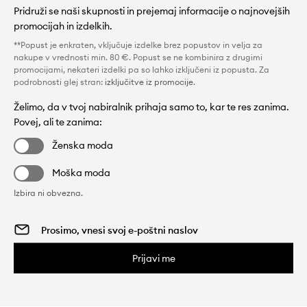
Pridruži se naši skupnosti in prejemaj informacije o najnovejših
promocijah in izdelkih.
**Popust je enkraten, vključuje izdelke brez popustov in velja za
nakupe v vrednosti min. 80 €. Popust se ne kombinira z drugimi
promocijami, nekateri izdelki pa so lahko izključeni iz popusta. Za
podrobnosti glej stran:
izključitve iz promocije
.
Želimo, da v tvoj nabiralnik prihaja samo to, kar te res zanima.
Povej, ali te zanima:
Ženska moda
Moška moda
Izbira ni obvezna.
Prijavi me