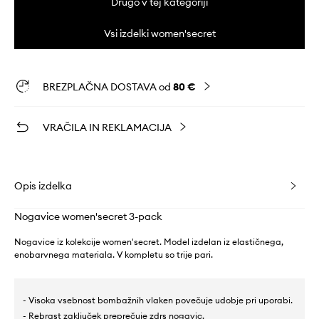
Drugo v tej kategoriji
Vsi izdelki women'secret
BREZPLAČNA DOSTAVA od
80 €
VRAČILA IN REKLAMACIJA
Opis izdelka
Nogavice women'secret 3-pack
Nogavice iz kolekcije women'secret. Model izdelan iz elastičnega,
enobarvnega materiala. V kompletu so trije pari.
- Visoka vsebnost bombažnih vlaken povečuje udobje pri uporabi.
- Rebrast zaključek preprečuje zdrs nogavic.