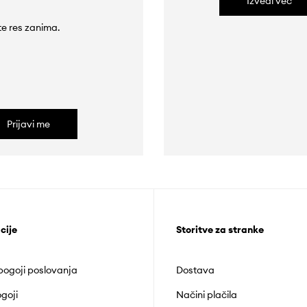
Izvedi več
 te res zanima.
Prijavi me
cije
Storitve za stranke
 pogoji poslovanja
Dostava
goji
Načini plačila