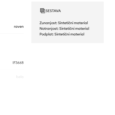
SESTAVA
Zunanjost: Sintetični material
raven
Notranjost: Sintetični material
Podplat: Sintetični material
IF3668
bela
idas Originals