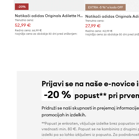
-20%
EXTRA -5 %* s kodo OFF
Natikači adidas Originals Adilette HQ4672
Trenutna cena:
Trenutna cena:
52,99 €
27,99 €
Redna cena:
66,99 €
Redna cena:
42,99 €
Najnižja cena za obdobje 30 dni pred znižanjem:
Najnižja cena za obdobje 30 dni pred zni
66,99 €
30,99 €
Prijavi se na naše e-novice 
-20 %
popust** pri prve
Pridruži se naši skupnosti in prejemaj informacij
promocijah in izdelkih.
**Popust je enkraten, vključuje izdelke brez popustov i
vrednosti min. 80 €. Popust se ne kombinira z drugimi 
izdelki pa so lahko izključeni iz popusta. Za podrobnost