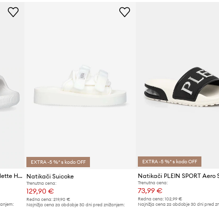
ID izdelka
EXTRA -5 %* s kodo OFF
EXTRA -5 %* s kodo OFF
Natikači adidas Originals Adilette HQ4672
Natikači PLEIN SPORT Aero S
Natikači Suicoke
Trenutna cena:
Trenutna cena:
73,99 €
129,90 €
Redna cena:
102,99 €
Redna cena:
219,90 €
žanjem:
Najnižja cena za obdobje 30 dni pred z
Najnižja cena za obdobje 30 dni pred znižanjem:
76,99 €
142,90 €