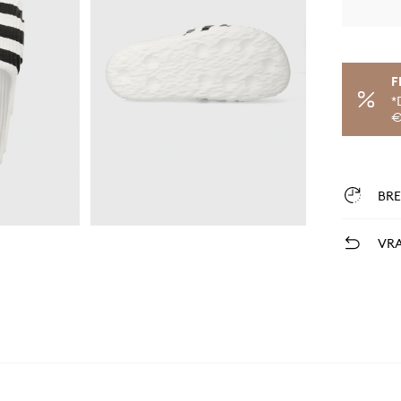
F
*
€
BR
VRA