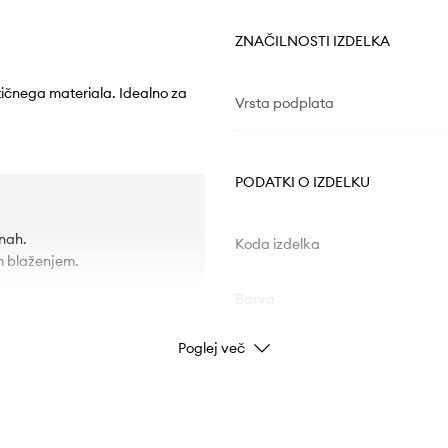
ZNAČILNOSTI IZDELKA
etičnega materiala. Idealno za
Vrsta podplata
PODATKI O IZDELKU
inah.
Koda izdelka
m blaženjem.
Barva
Poglej več
Znamka
ad
Proizvajalec