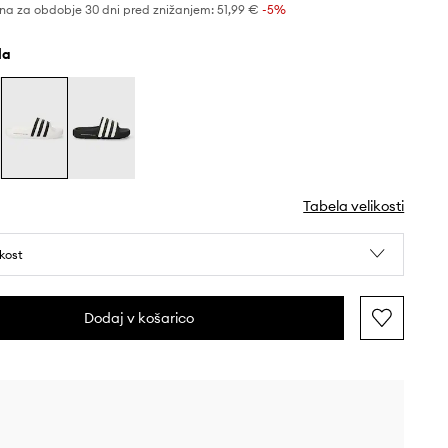
na za obdobje 30 dni pred znižanjem:
51,99 €
 -5%
ela
Tabela velikosti
ikost
Dodaj v košarico