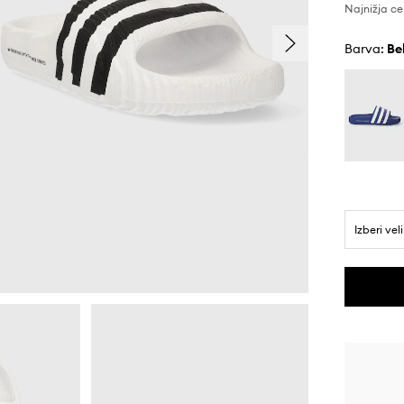
Najnižja ce
Barva:
b
Izberi vel