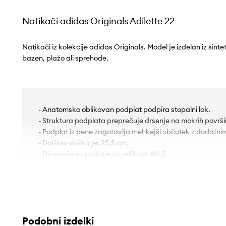
Natikači adidas Originals Adilette 22
Natikači iz kolekcije adidas Originals. Model je izdelan iz sint
bazen, plažo ali sprehode.
- Anatomsko oblikovan podplat podpira stopalni lok.
- Struktura podplata preprečuje drsenje na mokrih površ
- Podplat iz pene zagotavlja mehkejši občutek z dodatni
- Dolžina vložka je: 25,5 cm.
- Dimenzije so podane za velikost: 40,5.
Podobni izdelki