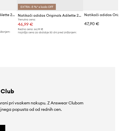
EXTRA -5 %* s kodo OFF
Natikači adidas Originals Adilette 25
Natikači adidas Originals Adilette 22
Trenutna cena:
47,90 €
46,99 €
Redna cena:
66,99 €
nižanjem:
Najnižja cena za obdobje 30 dni pred znižanjem:
51,99 €
 Club
rihrani pri vsakem nakupu. Z Answear Clubom
jnega popusta od od rednih cen.