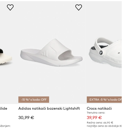
-15 %* s kodo: OFF
EXTRA -5 %* s kodo OFF
lide
Adidas natikači bazenski Lightshift
Crocs natikači
Trenutna cena:
30,99 €
39,99 €
Redna cena:
66,90 €
nižanjem:
Najnižja cena za obdobje 30 dni pred 
41,99 €