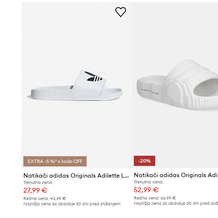
-20%
EXTRA -5 %* s kodo OFF
Natikači adidas Originals Adilette Lite
Trenutna cena:
Trenutna cena:
52,99 €
27,99 €
Redna cena:
66,99 €
Redna cena:
42,99 €
Najnižja cena za obdobje 30 dni pred zni
Najnižja cena za obdobje 30 dni pred znižanjem:
66,99 €
30,99 €