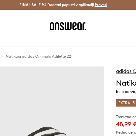
Dostava v 3 dneh >
FINAL SALE %! Dodatni popusti v aplikaciji
Prihrani z vpisom v Answear Club >
Preveri
Natikači adidas Originals Adilette 22
adidas O
Natik
bela barva,
EXTRA -5 
Trenutna c
48,99 
Redna cen