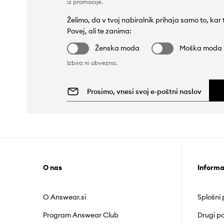
iz promocije
.
Želimo, da v tvoj nabiralnik prihaja samo to, kar
Povej, ali te zanima:
Ženska moda
Moška moda
Izbira ni obvezna.
O nas
Informa
O Answear.si
Splošni
Program Answear Club
Drugi po