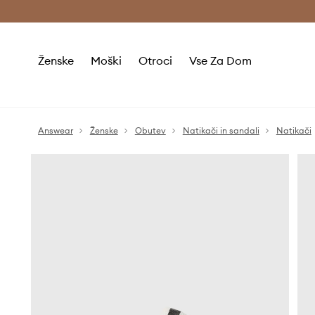
Brezplačna dostava in vračila (v vrednosti 80 € in več) >
Ženske
Moški
Otroci
Vse Za Dom
Answear
Ženske
Obutev
Natikači in sandali
Natikači