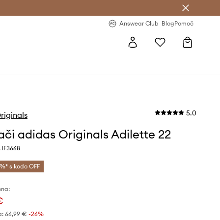
-20 % na prvo naročilo >
Premium Fashion Benefits >
Answear Club
Blog
Pomoč
5.0
riginals
ači adidas Originals Adilette 22
 IF3668
%* s kodo OFF
ena:
€
a:
66,99 €
-26%