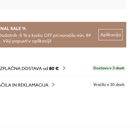
INAL SALE %
Aplikacija
Dodatnih -5 % s kodo: OFF pri naročilu min. 89
. Višji popusti v aplikaciji!
EZPLAČNA DOSTAVA od
80 €
Dostava v 3 dneh
ČILA IN REKLAMACIJA
Vračilo v 30 dneh