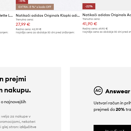
-15%
-22%
EXTRA -5 %* s kodo OFF
Natikači adidas Originals Adilette Lite
Natikači adidas Originals Klapki adidas Originals Adilette FU8296
Trenutna cena:
Trenutna cena:
41,90 €
27,99 €
Redna cena:
69,90 €
Redna cena:
42,99 €
Najnižja cena za obdobje 30 dni pred z
žanjem:
Najnižja cena za obdobje 30 dni pred znižanjem:
53,99 €
32,99 €
in prejmi
m nakupu.
Answear
e o najnovejših
Ustvari račun in p
prejmeš do
20%
tra
n velja za nakupe v
promocijami, nekateri
i glej stran:
izključitve