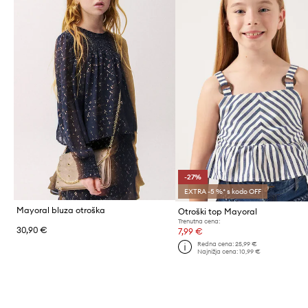
-27%
EXTRA -5 %* s kodo OFF
Mayoral bluza otroška
Otroški top Mayoral
Trenutna cena:
30,90 €
7,99 €
Redna cena:
25,99 €
Najnižja cena:
10,99 €