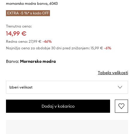
mornarsko modra barva, 6043
EXTRA -5 %* s kodo OFF
Trenutna cena:
14,99 €
Redna cena:
27,99 €
-46%
Najnižja cena za obdobje 30 dni pred znižanjem:
15,99 €
 -6%
Barva:
mornarsko modra
Tabela velikosti
Izberi velikost
Dodaj v košarico