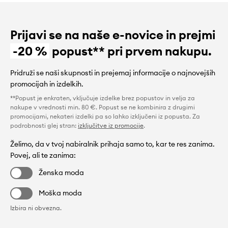
Prijavi se na naše e-novice in prejmi
-20 %
popust** pri prvem nakupu.
Pridruži se naši skupnosti in prejemaj informacije o najnovejših
promocijah in izdelkih.
**Popust je enkraten, vključuje izdelke brez popustov in velja za
nakupe v vrednosti min. 80 €. Popust se ne kombinira z drugimi
promocijami, nekateri izdelki pa so lahko izključeni iz popusta. Za
podrobnosti glej stran:
izključitve iz promocije
.
Želimo, da v tvoj nabiralnik prihaja samo to, kar te res zanima.
Povej, ali te zanima:
Ženska moda
Moška moda
Izbira ni obvezna.