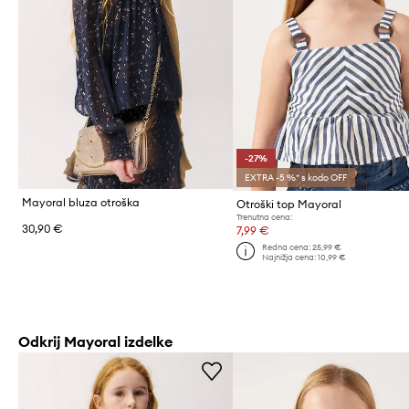
-27%
EXTRA -5 %* s kodo OFF
Mayoral bluza otroška
Otroški top Mayoral
Trenutna cena:
30,90 €
7,99 €
Redna cena:
25,99 €
Najnižja cena:
10,99 €
Odkrij Mayoral izdelke