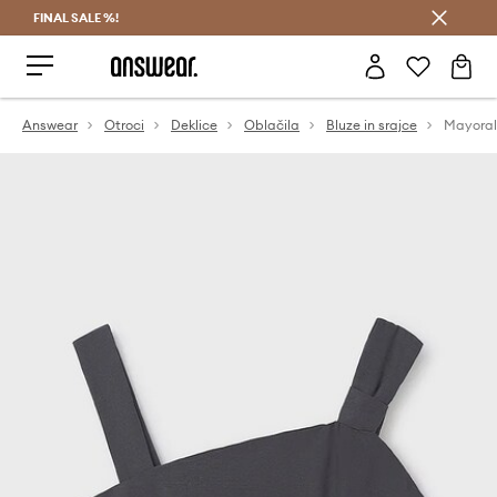
FINAL SALE %!
Prihrani z vpisom v Answear Club >
Answear
Otroci
Deklice
Oblačila
Bluze in srajce
Mayoral