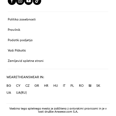
Politika zasebnosti
Pravilnik
Podatki podjetja
Vaši Piškotki
Zemljevid spletne strani
WEARETHEANSWEAR IN:
BG
CY
CZ
GR
HR
HU
IT
PL
RO
SI
SK
UA
UA(RU)
Vsebina tega spletnega mesta je zaščitena z avtorskimi pravicami in je v
lasti družbe Answear.com S.A.