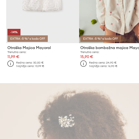
-14%
EXTRA -5 %* s kodo OFF
EXTRA -5 %* s kodo OFF
Otroška Majica Mayoral
Otroška bombažna majica Mayo
Trenutna cena:
Trenutna cena:
11,99 €
15,90 €
Redna cena:
30,50 €
Redna cena:
24,90 €
Najnižja cena:
13,99 €
Najnižja cena:
16,90 €