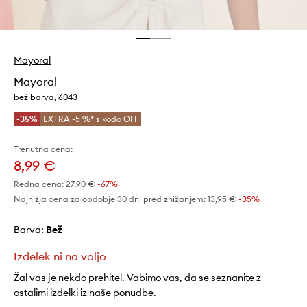
Mayoral
Mayoral
bež barva, 6043
-35%
EXTRA -5 %* s kodo OFF
Trenutna cena:
8,99 €
Redna cena:
27,90 €
-67%
Najnižja cena za obdobje 30 dni pred znižanjem:
13,95 €
 -35%
Barva:
bež
Izdelek ni na voljo
Žal vas je nekdo prehitel. Vabimo vas, da se seznanite z
ostalimi izdelki iz naše ponudbe.