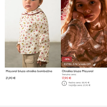
-18%
EXTRA -5 %* s kodo OFF
Mayoral bluza otroška bombažna
Otroška bluza Mayoral
Trenutna cena:
21,90 €
17,90 €
Redna cena:
35,90 €
Najnižja cena:
21,90 €