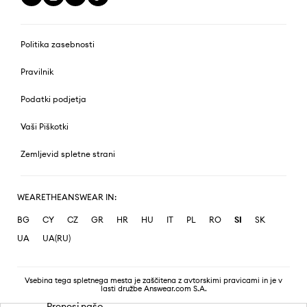
Politika zasebnosti
Pravilnik
Podatki podjetja
Vaši Piškotki
Zemljevid spletne strani
WEARETHEANSWEAR IN:
BG
CY
CZ
GR
HR
HU
IT
PL
RO
SI
SK
UA
UA(RU)
Vsebina tega spletnega mesta je zaščitena z avtorskimi pravicami in je v
lasti družbe Answear.com S.A.
Prenesi našo