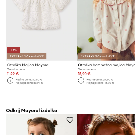
-14%
EXTRA -5 %* s kodo OFF
EXTRA -5 %* s kodo OFF
Otroška Majica Mayoral
Otroška bombažna majica Mayo
Trenutna cena:
Trenutna cena:
11,99 €
15,90 €
Redna cena:
30,50 €
Redna cena:
24,90 €
Najnižja cena:
13,99 €
Najnižja cena:
16,90 €
Odkrij Mayoral izdelke