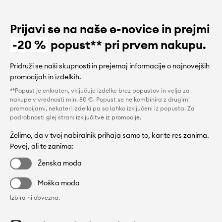
Prijavi se na naše e-novice in prejmi
-20 %
popust** pri prvem nakupu.
Pridruži se naši skupnosti in prejemaj informacije o najnovejših
promocijah in izdelkih.
**Popust je enkraten, vključuje izdelke brez popustov in velja za
nakupe v vrednosti min. 80 €. Popust se ne kombinira z drugimi
promocijami, nekateri izdelki pa so lahko izključeni iz popusta. Za
podrobnosti glej stran:
izključitve iz promocije
.
Želimo, da v tvoj nabiralnik prihaja samo to, kar te res zanima.
Povej, ali te zanima:
Ženska moda
Moška moda
Izbira ni obvezna.