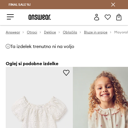
FINAL SALE %!
Prihrani z vpisom v Answear Club >
Answear
Otroci
Deklice
Oblačila
Bluze in srajce
Mayoral
Ta izdelek trenutno ni na voljo
Oglej si podobne izdelke