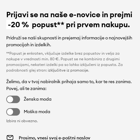
Prijavi se na naše e-novice in prejmi
-20 %
popust** pri prvem nakupu.
Pridruži se naši skupnosti in prejemaj informacije o najnovejših
promocijah in izdelkih.
**Popust je enkraten, vključuje izdelke brez popustov in velja za
nakupe v vrednosti min. 80 €. Popust se ne kombinira z drugimi
promocijami, nekateri izdelki pa so lahko izključeni iz popusta. Za
podrobnosti glej stran:
izključitve iz promocije
.
Želimo, da v tvoj nabiralnik prihaja samo to, kar te res zanima.
Povej, ali te zanima:
Ženska moda
Moška moda
Izbira ni obvezna.