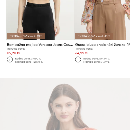
EXTRA -5 %* s kodo OFF
EXTRA -5 %* s kodo OFF
Bombažna majica Versace Jeans Couture
Trenutna cena:
Trenutna cena:
119,90 €
64,99 €
Redna cena:
319,90 €
Redna cena:
104,99 €
Najnižja cena:
129,90 €
Najnižja cena:
71,99 €