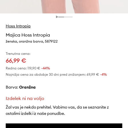
Hoss Intropia
Majica Hoss Intropia
ženska, oranžna barva, 5879122
Trenutna cena:
66,99 €
Redna cena:
119,90 €
-44%
Najnižja cena za obdobje 30 dni pred znižanjem:
69,99 €
 -4%
Barva:
oranžna
Izdelek ni na voljo
Žal vas je nekdo prehitel. Vabimo vas, da se seznanite z
ostalimi izdelki iz naše ponudbe.