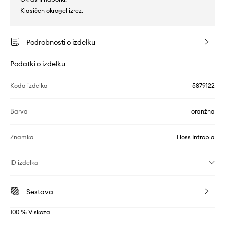
- Klasičen okrogel izrez.
Podrobnosti o izdelku
Podatki o izdelku
Koda izdelka
5879122
Barva
oranžna
Znamka
Hoss Intropia
ID izdelka
Sestava
100 % Viskoza