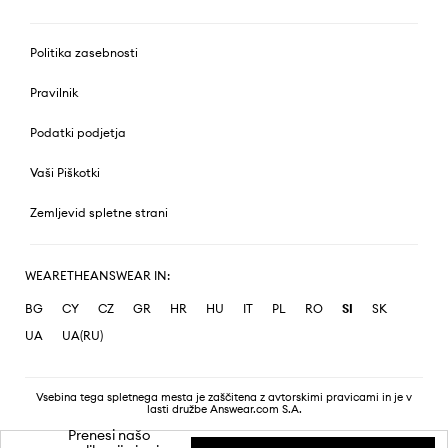
Politika zasebnosti
Pravilnik
Podatki podjetja
Vaši Piškotki
Zemljevid spletne strani
WEARETHEANSWEAR IN:
BG
CY
CZ
GR
HR
HU
IT
PL
RO
SI
SK
UA
UA(RU)
Vsebina tega spletnega mesta je zaščitena z avtorskimi pravicami in je v
lasti družbe Answear.com S.A.
Prenesi našo