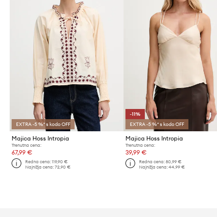
-11%
EXTRA -5 %* s kodo OFF
EXTRA -5 %* s kodo OFF
Majica Hoss Intropia
Majica Hoss Intropia
Trenutna cena:
Trenutna cena:
67,99 €
39,99 €
Redna cena:
119,90 €
Redna cena:
80,99 €
Najnižja cena:
72,90 €
Najnižja cena:
44,99 €