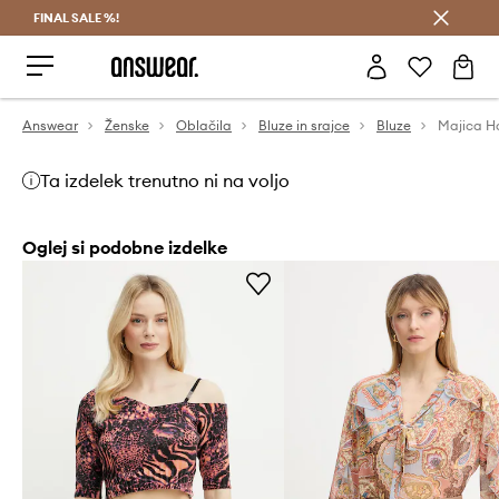
FINAL SALE %!
Prihrani z vpisom v Answear Club >
Answear
Ženske
Oblačila
Bluze in srajce
Bluze
Majica Ho
Ta izdelek trenutno ni na voljo
Oglej si podobne izdelke