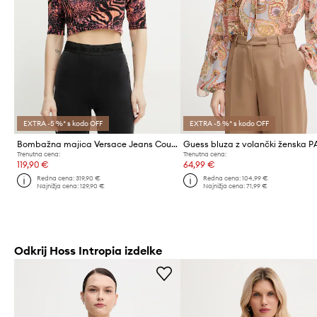
EXTRA -5 %* s kodo OFF
EXTRA -5 %* s kodo OFF
Bombažna majica Versace Jeans Couture
Trenutna cena:
Trenutna cena:
119,90 €
64,99 €
Redna cena:
319,90 €
Redna cena:
104,99 €
Najnižja cena:
129,90 €
Najnižja cena:
71,99 €
Odkrij Hoss Intropia izdelke