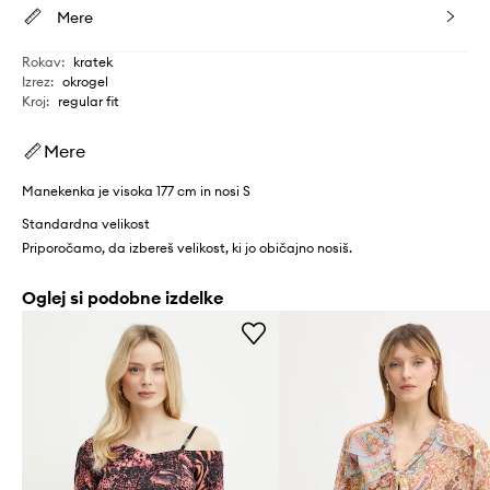
Mere
Rokav
:
kratek
Izrez
:
okrogel
Kroj
:
regular fit
Mere
Manekenka je visoka 177 cm in nosi S
Standardna velikost
Priporočamo, da izbereš velikost, ki jo običajno nosiš.
Oglej si podobne izdelke