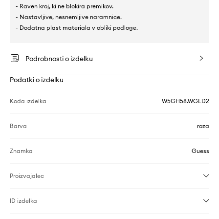
- Raven kroj, ki ne blokira premikov.
- Nastavljive, nesnemljive naramnice.
- Dodatna plast materiala v obliki podloge.
Podrobnosti o izdelku
Podatki o izdelku
Koda izdelka
W5GH58.WGLD2
Barva
roza
Znamka
Guess
Proizvajalec
ID izdelka