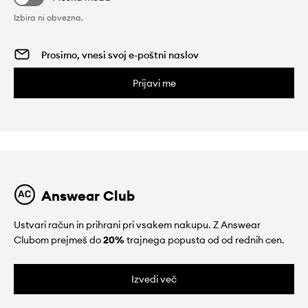
Izbira ni obvezna.
Prijavi me
Answear Club
Ustvari račun in prihrani pri vsakem nakupu. Z Answear
Clubom prejmeš do
20%
trajnega popusta od od rednih cen.
Izvedi več