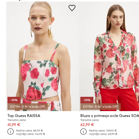
-10%
-10%
EXTRA -5 %* s kodo OFF
EXTRA -5 %* s kodo OFF
Top Guess RAISSA
Bluza s primesjo svile Guess SO
Trenutna cena:
Trenutna cena:
41,99 €
62,99 €
Redna cena:
88,99 €
Redna cena:
139,90 €
Najnižja cena:
46,99 €
Najnižja cena:
69,99 €