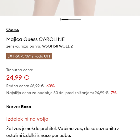
Guess
Majica Guess CAROLINE
ženska, roza barva, W5GH58 WGLD2
EXTRA -5 %* s kodo OFF
Trenutna cena:
24,99 €
Redna cena:
68,99 €
-63%
Najnižja cena za obdobje 30 dni pred znižanjem:
26,99 €
 -7%
Barva:
roza
Izdelek ni na voljo
Žal vas je nekdo prehitel. Vabimo vas, da se seznanite z
ostalimi izdelki iz naše ponudbe.