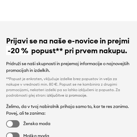
Prijavi se na naše e-novice in prejmi
-20 %
popust** pri prvem nakupu.
Pridruži se naši skupnosti in prejemaj informacije o najnovejših
promocijah in izdelkih.
**Popust je enkraten, vključuje izdelke brez popustov in velja za
nakupe v vrednosti min. 80 €. Popust se ne kombinira z drugimi
promocijami, nekateri izdelki pa so lahko izključeni iz popusta. Za
podrobnosti glej stran:
izključitve iz promocije
.
Želimo, da v tvoj nabiralnik prihaja samo to, kar te res zanima.
Povej, ali te zanima:
Ženska moda
Moška moda