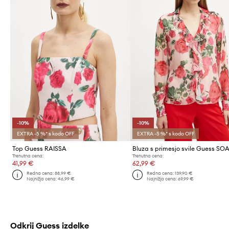
-10%
-10%
EXTRA -5 %* s kodo OFF
EXTRA -5 %* s kodo OFF
Top Guess RAISSA
Bluza s primesjo svile Guess SO
Trenutna cena:
Trenutna cena:
41,99 €
62,99 €
Redna cena:
88,99 €
Redna cena:
139,90 €
Najnižja cena:
46,99 €
Najnižja cena:
69,99 €
Odkrij Guess izdelke