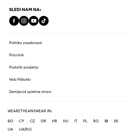
SLEDI NAM NA:
Politika zasebnosti
Pravilnik
Podatki podjetja
Vaši Piškotki
Zemljevid spletne strani
WEARETHEANSWEAR IN:
BG
CY
CZ
GR
HR
HU
IT
PL
RO
SI
SK
UA
UA(RU)