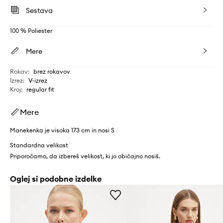
Sestava
100 % Poliester
Mere
Rokav
:
brez rokavov
Izrez
:
V-izrez
Kroj
:
regular fit
Mere
Manekenka je visoka 173 cm in nosi S
Standardna velikost
Priporočamo, da izbereš velikost, ki jo običajno nosiš.
Oglej si podobne izdelke