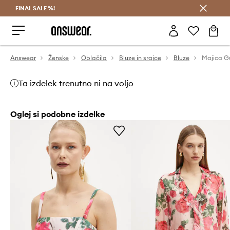
FINAL SALE %!
Prihrani z vpisom v Answear Club >
Answear
Ženske
Oblačila
Bluze in srajce
Bluze
Majica 
Ta izdelek trenutno ni na voljo
Oglej si podobne izdelke