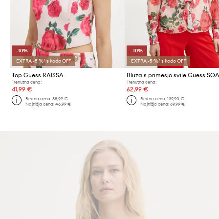
-10%
-10%
EXTRA -5 %* s kodo OFF
EXTRA -5 %* s kodo OFF
Top Guess RAISSA
Bluza s primesjo svile Guess SO
Trenutna cena:
Trenutna cena:
41,99 €
62,99 €
Redna cena:
88,99 €
Redna cena:
139,90 €
Najnižja cena:
46,99 €
Najnižja cena:
69,99 €