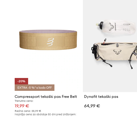
Teksturirani puščičasti trakovi
aktivirajo globoko senzo
poveča ravnotežje in stabilnost gibanja
Vafljasta pletenina
izboljšuje mikrocirkulacijo in pretok 
utrujenost in vnetja
K-Protect blazinice
pomagajo zmanjšati udarce in vpliv 
Odsevni elementi
povečajo vidljivost uporabnika, kar pr
temi
-20%
EXTRA -5 %* s kodo OFF
Compressport tekaški pas Free Belt
Dynafit tekaški pas
Trenutna cena:
19,99 €
64,99 €
Redna cena:
35,99 €
Najnižja cena za obdobje 30 dni pred znižanjem:
24,99 €