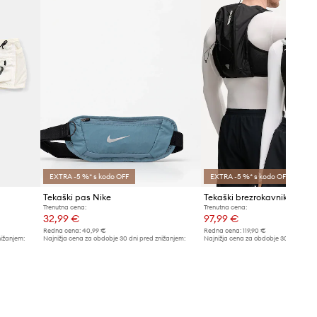
EXTRA -5 %* s kodo OFF
EXTRA -5 %* s kodo OFF
Tekaški pas Nike
Trenutna cena:
Trenutna cena:
32,99 €
97,99 €
Redna cena:
40,99 €
Redna cena:
119,90 €
nižanjem:
Najnižja cena za obdobje 30 dni pred znižanjem:
Najnižja cena za obdobje 30 dni pred 
34,99 €
102,99 €