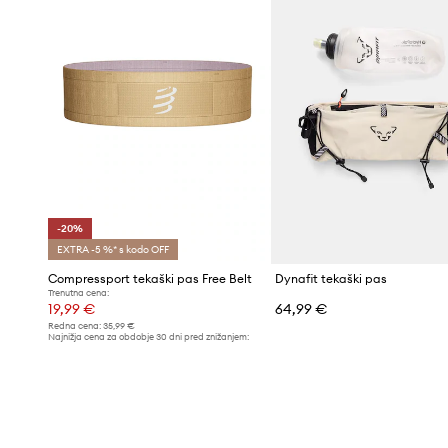
-20%
EXTRA -5 %* s kodo OFF
Compressport tekaški pas Free Belt
Dynafit tekaški pas
Trenutna cena:
19,99 €
64,99 €
Redna cena:
35,99 €
Najnižja cena za obdobje 30 dni pred znižanjem:
24,99 €