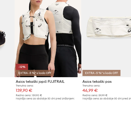
-12%
EXTRA -5 %* s kodo OFF
EXTRA -5 %* s kodo OFF
Asics tekaški jopič FUJITRAIL
Asics tekaški pas
Trenutna cena:
Trenutna cena:
139,90 €
46,99 €
Redna cena:
159,90 €
Redna cena:
59,99 €
Najnižja cena za obdobje 30 dni pred znižanjem:
Najnižja cena za obdobje 30 dni pred z
159,90 €
48,99 €