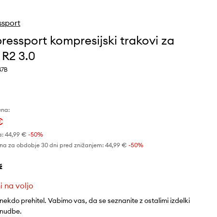
sport
essport kompresijski trakovi za
R2 3.0
47B
ena:
€
a:
44,99 €
-50%
na za obdobje 30 dni pred znižanjem:
44,99 €
 -50%
ž
i na voljo
 nekdo prehitel. Vabimo vas, da se seznanite z ostalimi izdelki
onudbe.