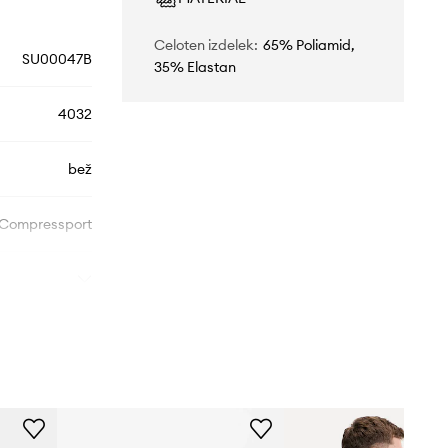
Celoten izdelek
:
65% Poliamid,
SU00047B
35% Elastan
4032
bež
Compressport