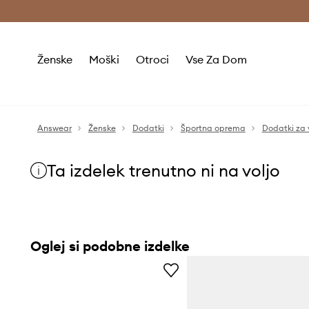
Brezplačna dostava in vračila (v vrednosti 80 € in več) >
Ženske
Moški
Otroci
Vse Za Dom
Answear
Ženske
Dodatki
Športna oprema
Dodatki za
Ta izdelek trenutno ni na voljo
Oglej si podobne izdelke