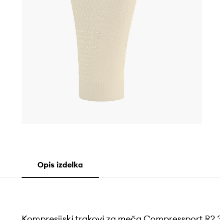
Opis izdelka
Kompresijski trakovi za meča Compressport R2 3