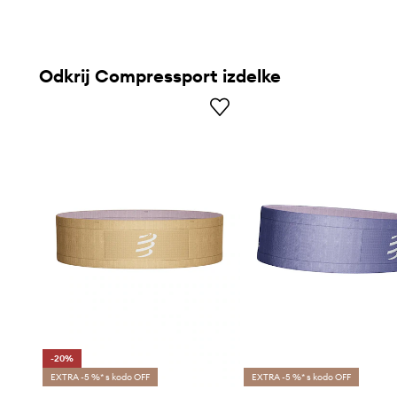
Odkrij Compressport izdelke
-20%
EXTRA -5 %* s kodo OFF
EXTRA -5 %* s kodo OFF