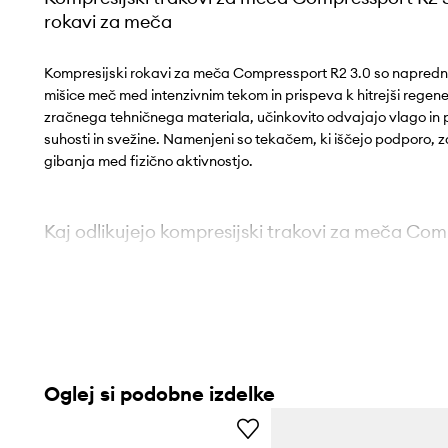
rokavi za meča
Kompresijski rokavi za meča Compressport R2 3.0 so napred
mišice meč med intenzivnim tekom in prispeva k hitrejši regenera
zračnega tehničnega materiala, učinkovito odvajajo vlago in
suhosti in svežine. Namenjeni so tekačem, ki iščejo podporo, z
gibanja med fizično aktivnostjo.
Kaj odlikujejo kompresijski trakovi za meča Com
Lahek in zračen tehnični material
pomaga ohranjati suho
med vadbo
Kompresijska podpora mišic meč
zmanjšuje tveganje z
Oglej si podobne izdelke
neprijetne krče