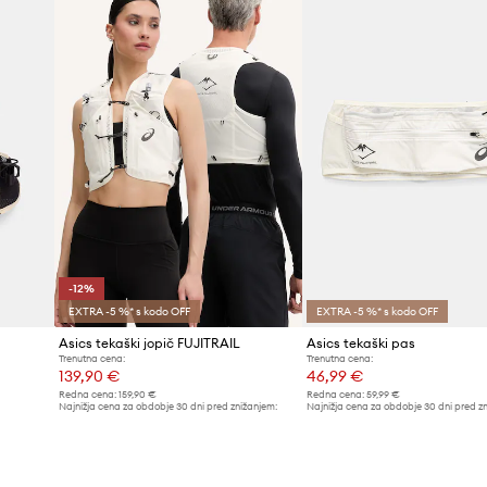
rično zaznavo, kar
limfe, kar zmanjšuje
teka na sklepe
ispeva k varnosti po
-12%
EXTRA -5 %* s kodo OFF
EXTRA -5 %* s kodo OFF
Asics tekaški jopič FUJITRAIL
Asics tekaški pas
Trenutna cena:
Trenutna cena:
139,90 €
46,99 €
Redna cena:
159,90 €
Redna cena:
59,99 €
Najnižja cena za obdobje 30 dni pred znižanjem:
Najnižja cena za obdobje 30 dni pred z
159,90 €
48,99 €