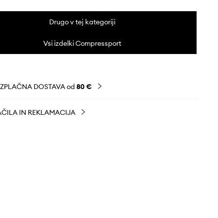
Drugo v tej kategoriji
Vsi izdelki Compressport
EZPLAČNA DOSTAVA od
80 €
ČILA IN REKLAMACIJA