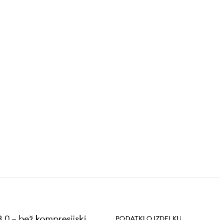
.0 – bež kompresijski
PODATKI O IZDELKU