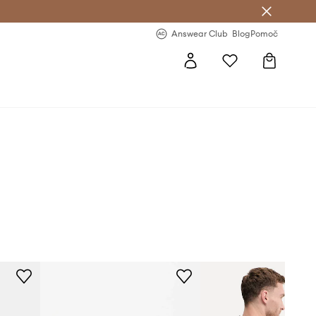
-20 % na prvo naročilo >
Premium Fashion Benefits >
Answear Club
Blog
Pomoč