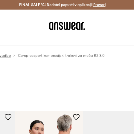
Dostava v 3 dneh >
FINAL SALE %! Dodatni popusti v aplikaciji
Prihrani z vpisom v Answear Club >
Preveri
 vadbo
Compressport kompresijski trakovi za meča R2 3.0