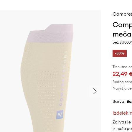
Compres
Compr
meča 
bež SU000
-50%
Trenutna c
22,49 
Redna cen
Najnižja ce
Barva:
be
Izdelek n
Žal vas je
iz naše p