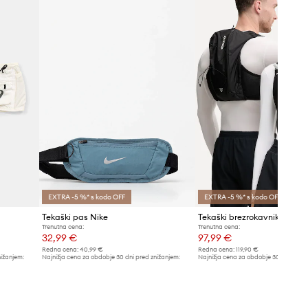
EXTRA -5 %* s kodo OFF
EXTRA -5 %* s kodo OFF
Tekaški pas Nike
Trenutna cena:
Trenutna cena:
32,99 €
97,99 €
Redna cena:
40,99 €
Redna cena:
119,90 €
nižanjem:
Najnižja cena za obdobje 30 dni pred znižanjem:
Najnižja cena za obdobje 30 dni pred 
34,99 €
102,99 €