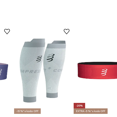
-20%
-15 %* s kodo: OFF
EXTRA -5 %* s kodo OFF