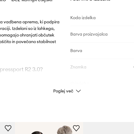
Koda izdelka
na vadbena oprema, ki podpira
ciji. Izdelani so iz lahkega,
Barva proizvajalca
 pomagajo ohranjati občutek
aščito in povečano stabilnost
Barva
Znamka
pressport R2 3.0?
ID izdelka
Poglej več
st in svežino kože
a poškodbe in