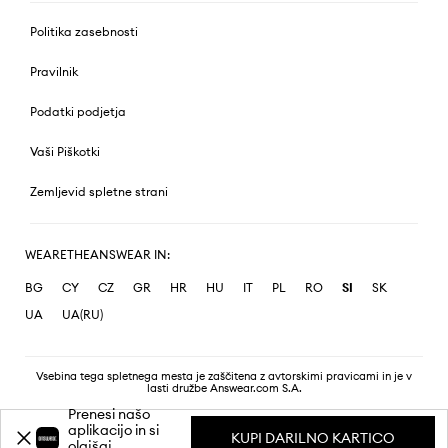
Politika zasebnosti
Pravilnik
Podatki podjetja
Vaši Piškotki
Zemljevid spletne strani
WEARETHEANSWEAR IN:
BG
CY
CZ
GR
HR
HU
IT
PL
RO
SI
SK
UA
UA(RU)
Vsebina tega spletnega mesta je zaščitena z avtorskimi pravicami in je v
lasti družbe Answear.com S.A.
Prenesi našo
aplikacijo in si
KUPI DARILNO KARTICO
olajšaj