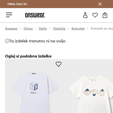
FINAL SALE %!
Prihrani z vpisom v Answear Club >
Answear
Otroci
Dečki
Oblačila
Kompleti
Komplet za do
Ta izdelek trenutno ni na voljo
Oglej si podobne izdelke