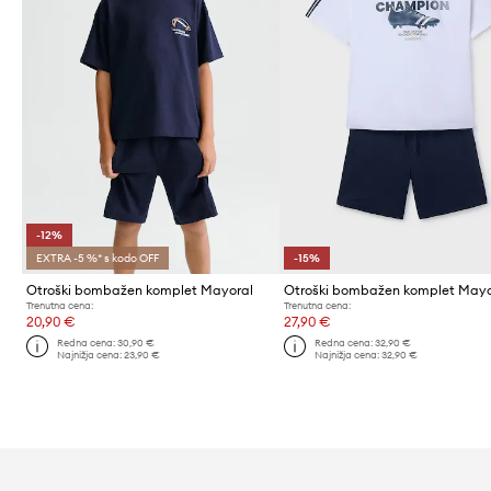
-12%
EXTRA -5 %* s kodo OFF
-15%
Otroški bombažen komplet Mayoral
Otroški bombažen komplet Mayo
Trenutna cena:
Trenutna cena:
20,90 €
27,90 €
Redna cena:
30,90 €
Redna cena:
32,90 €
Najnižja cena:
23,90 €
Najnižja cena:
32,90 €