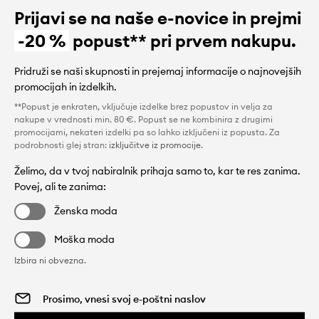
Prijavi se na naše e-novice in prejmi
-20 %
popust** pri prvem nakupu.
Pridruži se naši skupnosti in prejemaj informacije o najnovejših
promocijah in izdelkih.
**Popust je enkraten, vključuje izdelke brez popustov in velja za
nakupe v vrednosti min. 80 €. Popust se ne kombinira z drugimi
promocijami, nekateri izdelki pa so lahko izključeni iz popusta. Za
podrobnosti glej stran:
izključitve iz promocije
.
Želimo, da v tvoj nabiralnik prihaja samo to, kar te res zanima.
Povej, ali te zanima:
Ženska moda
Moška moda
Izbira ni obvezna.