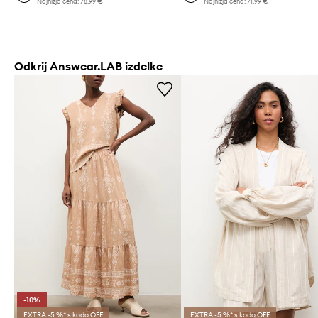
Najnižja cena:
78,99 €
Najnižja cena:
71,99 €
Odkrij Answear.LAB izdelke
-10%
EXTRA -5 %* s kodo OFF
EXTRA -5 %* s kodo OFF