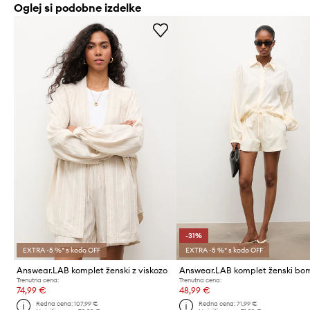
Oglej si podobne izdelke
-31%
EXTRA -5 %* s kodo OFF
EXTRA -5 %* s kodo OFF
Answear.LAB komplet ženski z viskozo
Trenutna cena:
Trenutna cena:
74,99 €
48,99 €
Redna cena:
107,99 €
Redna cena:
71,99 €