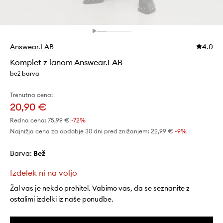
Answear.LAB
4.0
Komplet z lanom Answear.LAB
bež barva
Trenutna cena:
20,90 €
Redna cena:
75,99 €
-72%
Najnižja cena za obdobje 30 dni pred znižanjem:
22,99 €
 -9%
Barva:
bež
Izdelek ni na voljo
Žal vas je nekdo prehitel. Vabimo vas, da se seznanite z
ostalimi izdelki iz naše ponudbe.