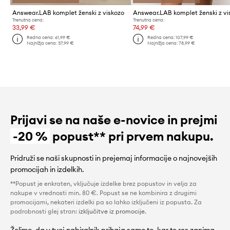
Answear.LAB komplet ženski z viskozo
Answear.LAB komplet ženski z vi
Trenutna cena:
Trenutna cena:
33,99 €
74,99 €
Redna cena:
61,99 €
Redna cena:
107,99 €
Najnižja cena:
37,99 €
Najnižja cena:
78,99 €
Prijavi se na naše e-novice in prejmi
-20 %
popust** pri prvem nakupu.
Pridruži se naši skupnosti in prejemaj informacije o najnovejših
promocijah in izdelkih.
**Popust je enkraten, vključuje izdelke brez popustov in velja za
nakupe v vrednosti min. 80 €. Popust se ne kombinira z drugimi
promocijami, nekateri izdelki pa so lahko izključeni iz popusta. Za
podrobnosti glej stran:
izključitve iz promocije
.