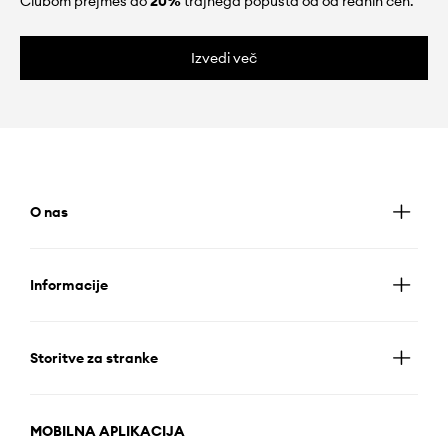
Clubom prejmeš do
20%
trajnega popusta od od rednih cen.
Izvedi več
O nas
Informacije
Storitve za stranke
MOBILNA APLIKACIJA