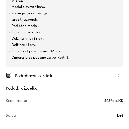
- V izrez.
- Model z ovratnikom.
- Zapenjanje na zadrgo.
- Izrazit razporek.
- Podložen model.
- Širina v pasu: 32 cm.
- Dolžina krila: 68 cm.
- Dolžina: 41 cm.
- Širina pod pazduhami: 42 cm.
- Dimenzije so podane za velikost: S.
Podrobnosti o izdelku
Podatki o izdelku
Koda izdelka
5069ab.IKK
Barva
bež