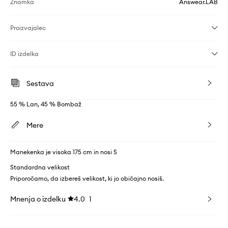
Znamka
Answear.LAB
Proizvajalec
ID izdelka
Sestava
55 % Lan, 45 % Bombaž
Mere
Manekenka je visoka 175 cm in nosi S
Standardna velikost
Priporočamo, da izbereš velikost, ki jo običajno nosiš.
Mnenja o izdelku
4.0
1