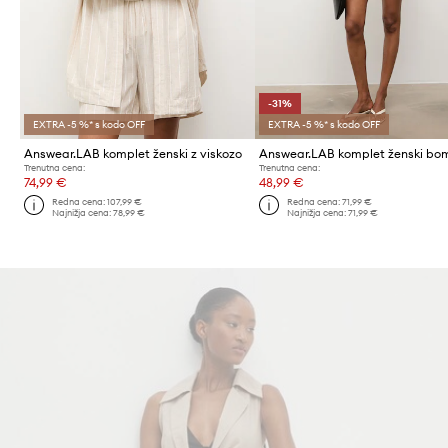
-31%
EXTRA -5 %* s kodo OFF
EXTRA -5 %* s kodo OFF
Answear.LAB komplet ženski z viskozo
Trenutna cena:
Trenutna cena:
74,99 €
48,99 €
Redna cena:
107,99 €
Redna cena:
71,99 €
Najnižja cena:
78,99 €
Najnižja cena:
71,99 €