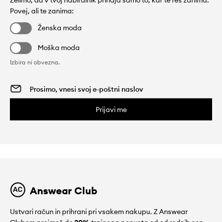
Želimo, da v tvoj nabiralnik prihaja samo to, kar te res zanima.
Povej, ali te zanima:
Ženska moda
Moška moda
Izbira ni obvezna.
Prijavi me
Answear Club
Ustvari račun in prihrani pri vsakem nakupu. Z Answear