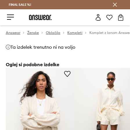
FINAL SALE %!
Prihrani z vpisom v Answear Club >
Answear
Ženske
Oblačila
Kompleti
Komplet z lanom Answe
Ta izdelek trenutno ni na voljo
Oglej si podobne izdelke