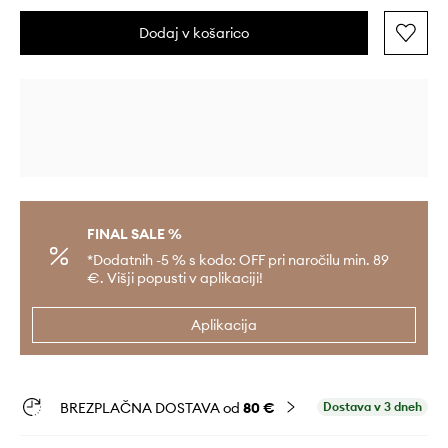
Dodaj v košarico
FINAL SALE %
*Dodatnih -5 % s kodo: OFF pri naročilu min. 89
€. Višji popusti v aplikaciji!
Aplikacija
BREZPLAČNA DOSTAVA od
80 €
Dostava v 3 dneh