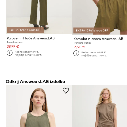
EXTRA -5 %* s kodo OFF
EXTRA -5 %* s kodo OFF
Pulover in hlače Answear.LAB
Komplet z lanom Answear.LAB
Trenutna cena:
Trenutna cena:
39,99 €
16,90 €
Redna cena:
91,99 €
Redna cena:
66,99 €
Najnižja cena:
43,90 €
Najnižja cena:
17,99 €
Odkrij Answear.LAB izdelke