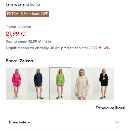
ženski, zelena barva
EXTRA -5 %* s kodo OFF
Trenutna cena:
21,99 €
Redna cena:
42,99 €
-48%
Najnižja cena za obdobje 30 dni pred znižanjem:
22,99 €
 -4%
Barva:
zelena
Tabela velikosti
Izberi velikost