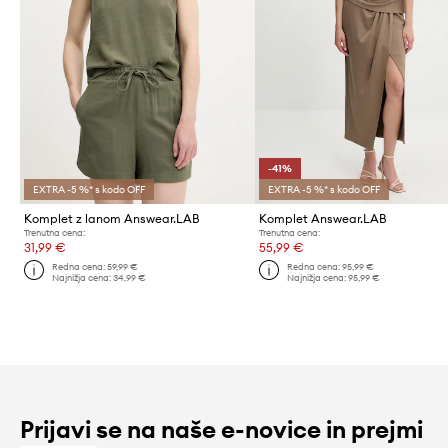
-41%
EXTRA -5 %* s kodo OFF
EXTRA -5 %* s kodo OFF
Komplet z lanom Answear.LAB
Komplet Answear.LAB
Trenutna cena:
Trenutna cena:
31,99 €
55,99 €
Redna cena:
59,99 €
Redna cena:
95,99 €
Najnižja cena:
34,99 €
Najnižja cena:
95,99 €
Prijavi se na naše e-novice in prejmi