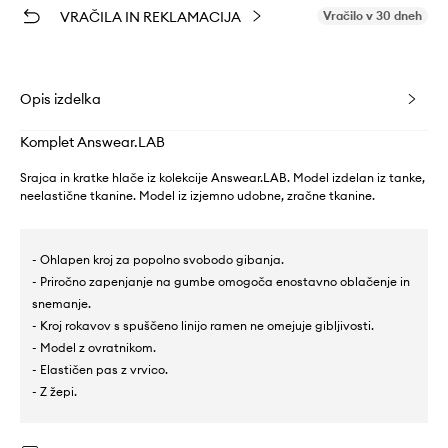
VRAČILA IN REKLAMACIJA
Vračilo v 30 dneh
Opis izdelka
Komplet Answear.LAB
Srajca in kratke hlače iz kolekcije Answear.LAB. Model izdelan iz tanke,
neelastične tkanine. Model iz izjemno udobne, zračne tkanine.
- Ohlapen kroj za popolno svobodo gibanja.
- Priročno zapenjanje na gumbe omogoča enostavno oblačenje in
snemanje.
- Kroj rokavov s spuščeno linijo ramen ne omejuje gibljivosti.
- Model z ovratnikom.
- Elastičen pas z vrvico.
- Z žepi.