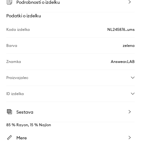
Podrobnosti o izdelku
Podatki o izdelku
Koda izdelka
NL245876..ums
Barva
zelena
Znamka
Answear.LAB
Proizvajalec
ID izdelka
Sestava
85 % Rayon, 15 % Najlon
Mere