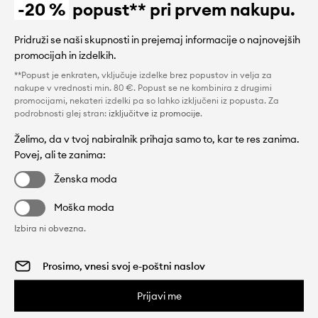
-20 %
popust** pri prvem nakupu.
Pridruži se naši skupnosti in prejemaj informacije o najnovejših
promocijah in izdelkih.
**Popust je enkraten, vključuje izdelke brez popustov in velja za
nakupe v vrednosti min. 80 €. Popust se ne kombinira z drugimi
promocijami, nekateri izdelki pa so lahko izključeni iz popusta. Za
podrobnosti glej stran:
izključitve iz promocije
.
Želimo, da v tvoj nabiralnik prihaja samo to, kar te res zanima.
Povej, ali te zanima:
Ženska moda
Moška moda
Izbira ni obvezna.
Prijavi me