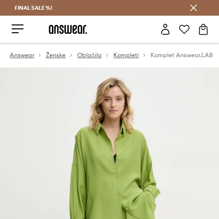
FINAL SALE %!
Prihrani z vpisom v Answear Club >
Answear
Ženske
Oblačila
Kompleti
Komplet Answear.LAB