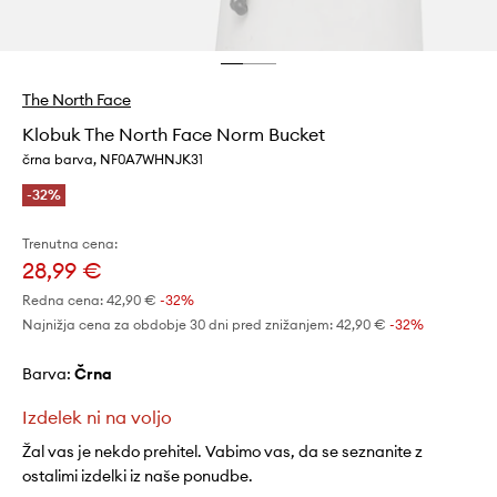
The North Face
Klobuk The North Face Norm Bucket
črna barva, NF0A7WHNJK31
-32%
Trenutna cena:
28,99 €
Redna cena:
42,90 €
-32%
Najnižja cena za obdobje 30 dni pred znižanjem:
42,90 €
 -32%
Barva:
črna
Izdelek ni na voljo
Žal vas je nekdo prehitel. Vabimo vas, da se seznanite z
ostalimi izdelki iz naše ponudbe.