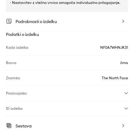
- Nastavitev z vlečno vrvico omogoča individualno prilagajanje.
Podrobnosti o izdelku
Podatki o izdelku
Koda izdelka
NF0A7WHNJK31
Barva
črna
Znamka
The North Face
Proizvajalec
ID izdelka
Sestava