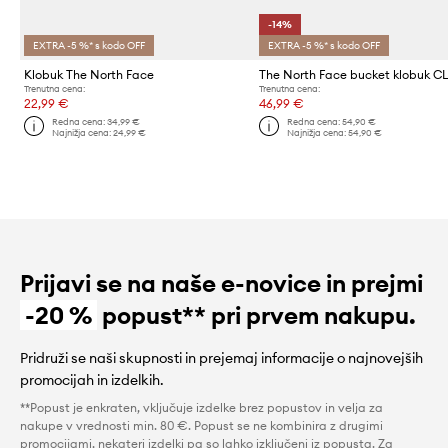
-14%
EXTRA -5 %* s kodo OFF
EXTRA -5 %* s kodo OFF
Klobuk The North Face
Trenutna cena:
Trenutna cena:
22,99 €
46,99 €
Redna cena:
34,99 €
Redna cena:
54,90 €
Najnižja cena:
24,99 €
Najnižja cena:
54,90 €
Prijavi se na naše e-novice in prejmi
-20 %
popust** pri prvem nakupu.
Pridruži se naši skupnosti in prejemaj informacije o najnovejših
promocijah in izdelkih.
**Popust je enkraten, vključuje izdelke brez popustov in velja za
nakupe v vrednosti min. 80 €. Popust se ne kombinira z drugimi
promocijami, nekateri izdelki pa so lahko izključeni iz popusta. Za