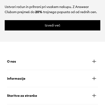
Ustvari račun in prihrani pri vsakem nakupu. Z Answear
Clubom prejmeš do
20%
trajnega popusta od od rednih cen.
Izvedi več
O nas
Informacije
Storitve za stranke