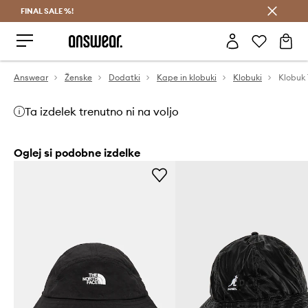
FINAL SALE %!
Prihrani z vpisom v Answear Club >
Answear
Ženske
Dodatki
Kape in klobuki
Klobuki
Ta izdelek trenutno ni na voljo
Oglej si podobne izdelke