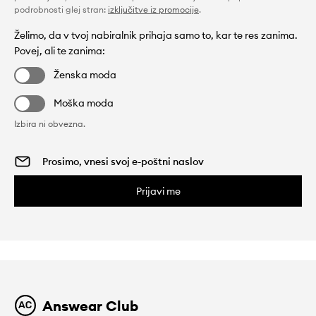
podrobnosti glej stran:
izključitve iz promocije
.
Želimo, da v tvoj nabiralnik prihaja samo to, kar te res zanima.
Povej, ali te zanima:
Ženska moda
Moška moda
Izbira ni obvezna.
Prijavi me
Answear Club