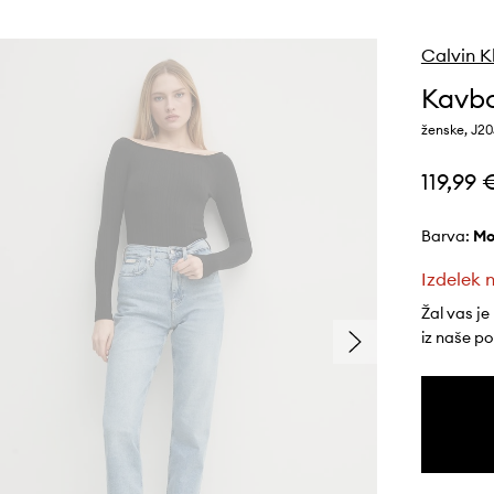
Calvin K
Kavbo
ženske, J2
119,99 
Barva:
m
Izdelek n
Žal vas je
iz naše p