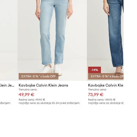
-14%
EXTRA -5 %* s kodo OFF
EXTRA -5 %* s kodo OFF
Bombažne kavbojke Calvin Klein Jeans
Kavbojke Calvin Klein Jeans
Kavbojke Calvin Klein Jean
Trenutna cena:
Trenutna cena:
49,99 €
73,99 €
Redna cena:
99,90 €
Redna cena:
139,90 €
nižanjem:
Najnižja cena za obdobje 30 dni pred znižanjem:
Najnižja cena za obdobje 30 dni pred 
53,90 €
86,99 €