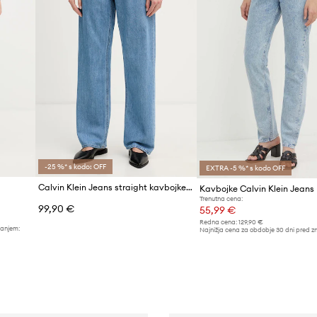
-25 %* s kodo: OFF
EXTRA -5 %* s kodo OFF
Calvin Klein Jeans straight kavbojke ženske
Kavbojke Calvin Klein Jeans
Trenutna cena:
99,90 €
55,99 €
Redna cena:
129,90 €
žanjem:
Najnižja cena za obdobje 30 dni pred z
59,99 €