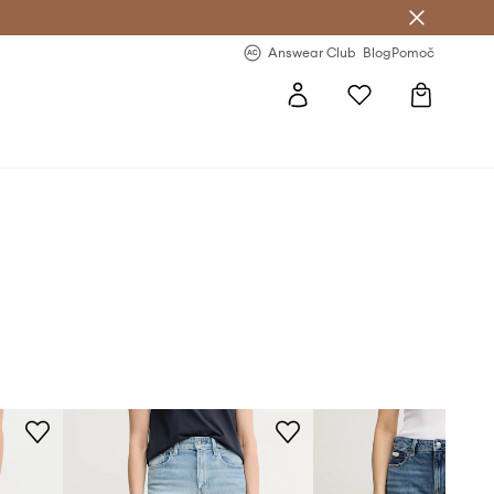
-20 % na prvo naročilo >
Premium Fashion Benefits >
Answear Club
Blog
Pomoč