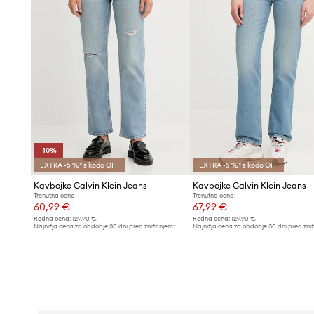
-10%
EXTRA -5 %* s kodo OFF
EXTRA -5 %* s kodo OFF
Kavbojke Calvin Klein Jeans
Kavbojke Calvin Klein Jeans
Trenutna cena:
Trenutna cena:
60,99 €
67,99 €
Redna cena:
129,90 €
Redna cena:
129,90 €
Najnižja cena za obdobje 30 dni pred znižanjem:
Najnižja cena za obdobje 30 dni pred zni
67,99 €
72,99 €