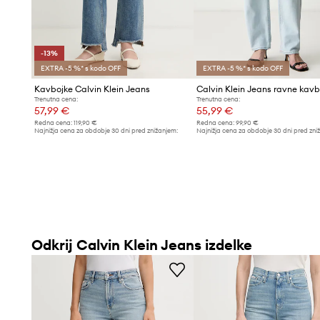
-13%
EXTRA -5 %* s kodo OFF
EXTRA -5 %* s kodo OFF
Kavbojke Calvin Klein Jeans
Trenutna cena:
Trenutna cena:
57,99 €
55,99 €
Redna cena:
119,90 €
Redna cena:
99,90 €
Najnižja cena za obdobje 30 dni pred znižanjem:
Najnižja cena za obdobje 30 dni pred zni
66,99 €
61,99 €
Odkrij Calvin Klein Jeans izdelke