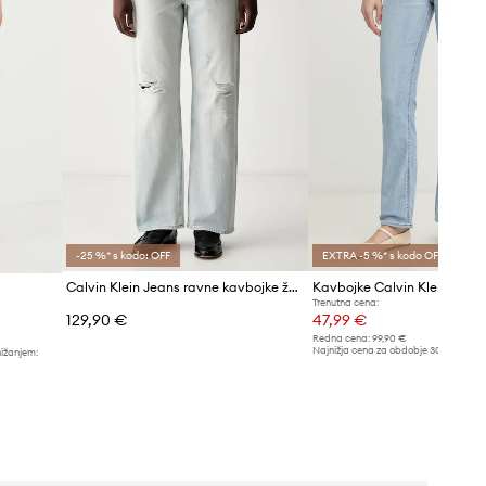
-25 %* s kodo: OFF
EXTRA -5 %* s kodo OFF
Calvin Klein Jeans ravne kavbojke ženske
Kavbojke Calvin Klein Jean
Trenutna cena:
129,90 €
47,99 €
Redna cena:
99,90 €
Najnižja cena za obdobje 30 dni pred 
nižanjem:
52,99 €