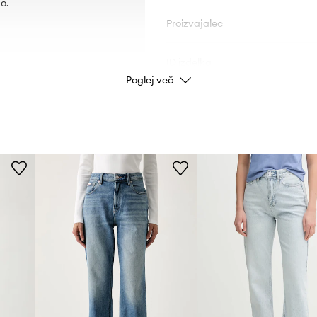
o.
Proizvajalec
ID izdelka
Poglej več