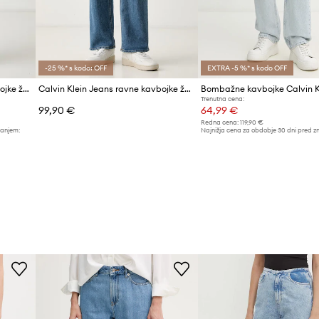
-25 %* s kodo: OFF
EXTRA -5 %* s kodo OFF
Calvin Klein Jeans ravne kavbojke ženske
Calvin Klein Jeans ravne kavbojke ženske
Trenutna cena:
99,90 €
64,99 €
Redna cena:
119,90 €
žanjem:
Najnižja cena za obdobje 30 dni pred z
67,99 €