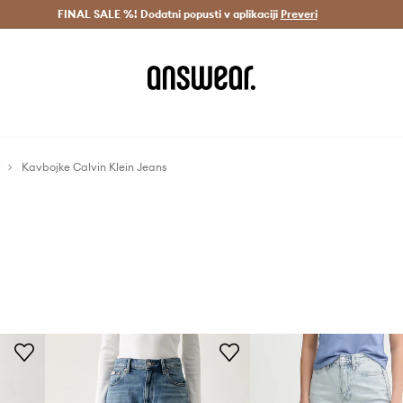
Dostava v 3 dneh >
FINAL SALE %! Dodatni popusti v aplikaciji
Prihrani z vpisom v Answear Club >
Preveri
Kavbojke Calvin Klein Jeans