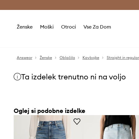
Brezplačna dostava in vračila (v vrednosti 80 € in več) >
Ženske
Moški
Otroci
Vse Za Dom
Answear
Ženske
Oblačila
Kavbojke
Straight in regular
Ta izdelek trenutno ni na voljo
Oglej si podobne izdelke