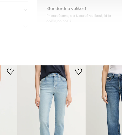
Standardna velikost
Priporočamo, da izbereš velikost, ki jo
običajno nosiš.
Tabela velikosti