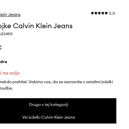
5.0
lein Jeans
jke Calvin Klein Jeans
0J224501
€
odra
i na voljo
 nekdo prehitel. Vabimo vas, da se seznanite z ostalimi izdelki
onudbe.
Drugo v tej kategoriji
Vsi izdelki Calvin Klein Jeans