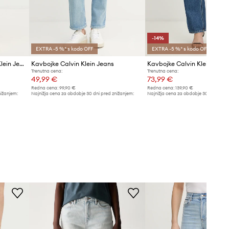
-14%
EXTRA -5 %* s kodo OFF
EXTRA -5 %* s kodo OFF
Bombažne kavbojke Calvin Klein Jeans
Kavbojke Calvin Klein Jeans
Kavbojke Calvin Klein Jean
Trenutna cena:
Trenutna cena:
49,99 €
73,99 €
Redna cena:
99,90 €
Redna cena:
139,90 €
nižanjem:
Najnižja cena za obdobje 30 dni pred znižanjem:
Najnižja cena za obdobje 30 dni pred 
53,90 €
86,99 €