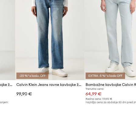
-25 %* s kodo: OFF
EXTRA -5 %* s kodo OFF
Calvin Klein Jeans ravne kavbojke ženske
Calvin Klein Jeans ravne kavbojke ženske
Trenutna cena:
99,90 €
64,99 €
Redna cena:
119,90 €
žanjem:
Najnižja cena za obdobje 30 dni pred z
67,99 €