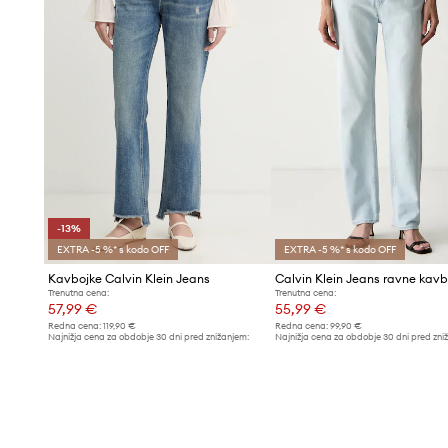
-13%
EXTRA -5 %* s kodo OFF
EXTRA -5 %* s kodo OFF
Kavbojke Calvin Klein Jeans
Trenutna cena:
Trenutna cena:
57,99 €
55,99 €
Redna cena:
119,90 €
Redna cena:
99,90 €
Najnižja cena za obdobje 30 dni pred znižanjem:
Najnižja cena za obdobje 30 dni pred zni
66,99 €
61,99 €