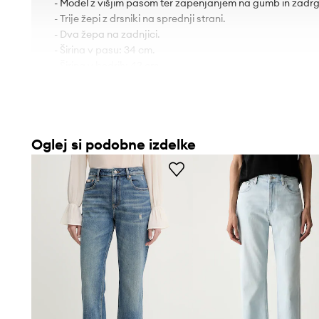
- Model z višjim pasom ter zapenjanjem na gumb in zadrg
- Trije žepi z drsniki na sprednji strani.
- Dva žepa na zadnjici.
- Širina v pasu: 34 cm.
- Širina v bedrih: 43 cm.
- Višina pasu: 30 cm.
- Širina hlačnice: 24 cm.
- Širina hlačnice spodaj: 18 cm.
- Zunanja dolžina noge: 110 cm.
Oglej si podobne izdelke
- Dimenzije so podane za velikost: 27/32.