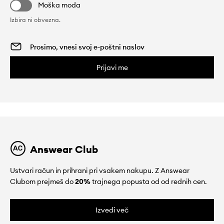
Moška moda
Izbira ni obvezna.
Prijavi me
Answear Club
Ustvari račun in prihrani pri vsakem nakupu. Z Answear
Clubom prejmeš do
20%
trajnega popusta od od rednih cen.
Izvedi več