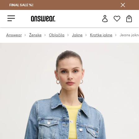
FINAL SALE %!
Prihrani z vpisom v Answear Club >
Answear
Ženske
Oblačila
Jakne
Kratke jakne
Jeans jakn