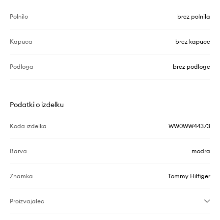
Polnilo
brez polnila
Kapuca
brez kapuce
Podloga
brez podloge
Podatki o izdelku
Koda izdelka
WW0WW44373
Barva
modra
Znamka
Tommy Hilfiger
Proizvajalec