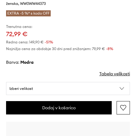
ženska, WW0WW44373
EXTRA -5 %* s kodo OFF
Trenutna cena:
72,99 €
Redna cena:
149,90 €
-51%
Najnižja cena za obdobje 30 dni pred znižanjem:
79,99 €
 -8%
Barva:
modra
Tabela velikosti
Izberi velikost
Dodaj v košarico