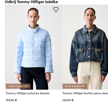
Odkrij Tommy Hilfiger izdelke
-15 %* s kodo: OFF
-15 %* s kodo: OFF
Tommy Hilfiger puhovka ženska
199,90 €
169,90 €