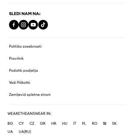
SLEDI NAM NA:
Politika zasebnosti
Pravilnik
Podatki podjetja
Vaši Piškotki
Zemljevid spletne strani
WEARETHEANSWEAR IN:
BG
CY
CZ
GR
HR
HU
IT
PL
RO
SI
SK
UA
UA(RU)