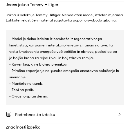
Jeans jakna Tommy Hilfiger
Jakna iz kolekcije Tommy Hilfiger. Nepodložen model, izdelan iz jeansa.
Lahkoten elastičen material zagotavlja popolno svobodo gibanja.
- Model je delno izdelan iz bombaža iz regenerativnega
kmetijstva, kar pomeni interakcijo kmetov z ritmom narave. Ta
vrsta kmetovanja omogoča več počitka in obnove, posledica pa
je boljša hrana za rejne živali in bolj zdrava zemlja.
- Raven kroj, ki ne blokira premikov.
- Priročno zapenjanje na gumbe omogoča enostavno oblačenje in
snemanje.
- Manšete na gumb.
- Žepi na prsih.
- Okrasno spran denim.
Podrobnosti o izdelku
Značilnosti izdelka