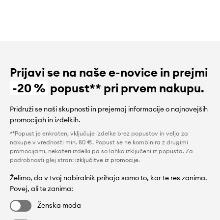
Prijavi se na naše e-novice in prejmi
-20 %
popust** pri prvem nakupu.
Pridruži se naši skupnosti in prejemaj informacije o najnovejših
promocijah in izdelkih.
**Popust je enkraten, vključuje izdelke brez popustov in velja za
nakupe v vrednosti min. 80 €. Popust se ne kombinira z drugimi
promocijami, nekateri izdelki pa so lahko izključeni iz popusta. Za
podrobnosti glej stran:
izključitve iz promocije
.
Želimo, da v tvoj nabiralnik prihaja samo to, kar te res zanima.
Povej, ali te zanima:
Ženska moda