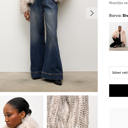
Najnižja ce
Barva:
si
Izberi vel