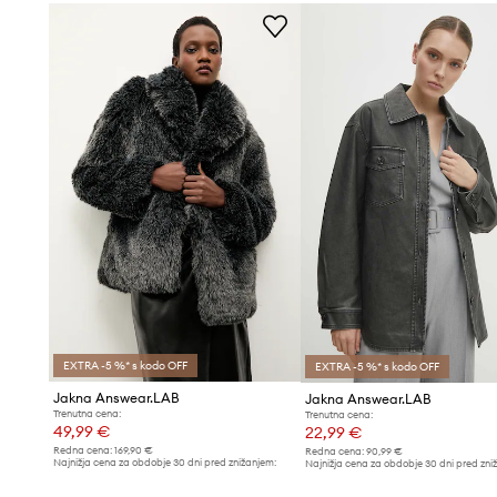
- Dimenzije so podane za velikost: S/M.
EXTRA -5 %* s kodo OFF
EXTRA -5 %* s kodo OFF
Jakna Answear.LAB
Jakna Answear.LAB
Trenutna cena:
Trenutna cena:
49,99 €
22,99 €
Redna cena:
169,90 €
Redna cena:
90,99 €
Najnižja cena za obdobje 30 dni pred znižanjem:
Najnižja cena za obdobje 30 dni pred zni
52,99 €
24,99 €