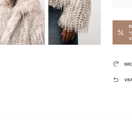
F
*
€
BR
VRA