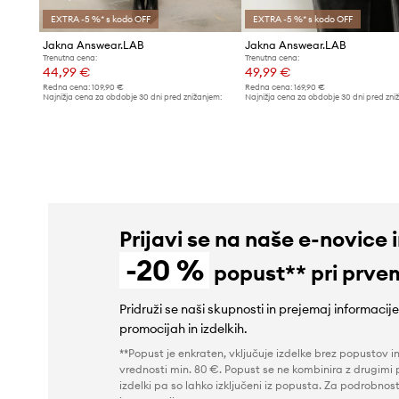
EXTRA -5 %* s kodo OFF
EXTRA -5 %* s kodo OFF
Jakna Answear.LAB
Jakna Answear.LAB
Trenutna cena:
Trenutna cena:
44,99 €
49,99 €
Redna cena:
109,90 €
Redna cena:
169,90 €
Najnižja cena za obdobje 30 dni pred znižanjem:
Najnižja cena za obdobje 30 dni pred zni
48,90 €
52,99 €
Prijavi se na naše e-novice 
-20 %
popust** pri prve
Pridruži se naši skupnosti in prejemaj informacij
promocijah in izdelkih.
**Popust je enkraten, vključuje izdelke brez popustov i
vrednosti min. 80 €. Popust se ne kombinira z drugimi 
izdelki pa so lahko izključeni iz popusta. Za podrobnost