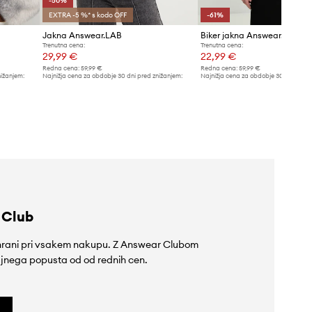
-50%
EXTRA -5 %* s kodo OFF
-61%
Jakna Answear.LAB
Biker jakna Answear.LAB
Trenutna cena:
Trenutna cena:
29,99 €
22,99 €
Redna cena:
59,99 €
Redna cena:
59,99 €
nižanjem:
Najnižja cena za obdobje 30 dni pred znižanjem:
Najnižja cena za obdobje 30 dni pred 
59,99 €
59,99 €
 Club
rihrani pri vsakem nakupu. Z Answear Clubom
jnega popusta od od rednih cen.