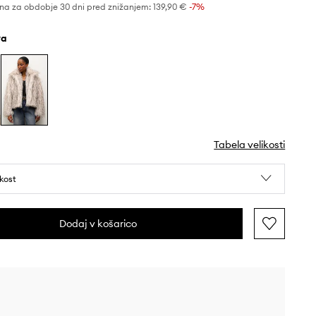
na za obdobje 30 dni pred znižanjem:
139,90 €
 -7%
va
Tabela velikosti
ikost
Dodaj v košarico