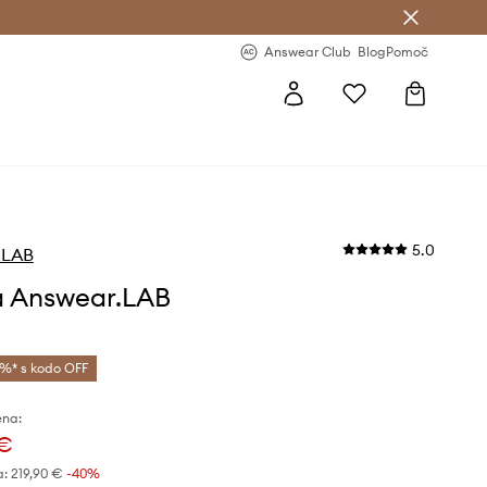
-20 % na prvo naročilo >
Premium Fashion Benefits >
Answear Club
Blog
Pomoč
5.0
.LAB
 Answear.LAB
%* s kodo OFF
ena:
 €
a:
219,90 €
-40%