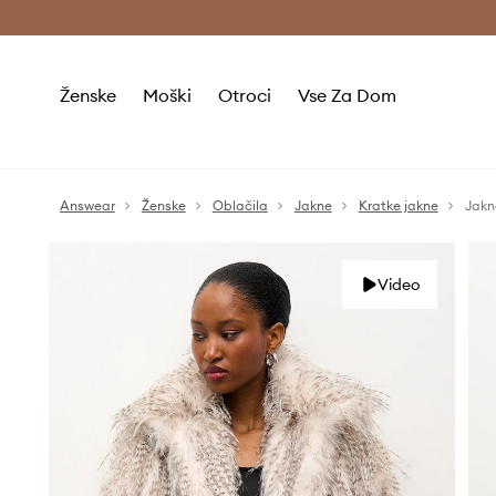
Brezplačna dostava in vračila (v vrednosti 80 € in več) >
Ženske
Moški
Otroci
Vse Za Dom
Answear
Ženske
Oblačila
Jakne
Kratke jakne
Jakn
Video