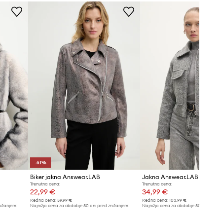
Tabela velikosti
siva
Answear.LAB
-61%
Biker jakna Answear.LAB
Jakna Answear.LAB
Trenutna cena:
Trenutna cena:
22,99 €
34,99 €
Redna cena:
59,99 €
Redna cena:
103,99 €
nižanjem:
Najnižja cena za obdobje 30 dni pred znižanjem:
Najnižja cena za obdobje 30 dni pred 
59,99 €
37,99 €