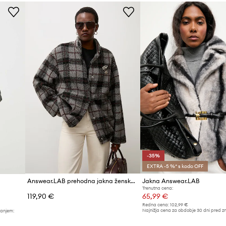
Barva
Znamka
Proizvajalec
ID izdelka
-35%
EXTRA -5 %* s kodo OFF
Answear.LAB prehodna jakna ženska flisasta
Jakna Answear.LAB
Trenutna cena:
119,90 €
65,99 €
Redna cena:
102,99 €
Najnižja cena za obdobje 30 dni pred z
žanjem:
102,99 €