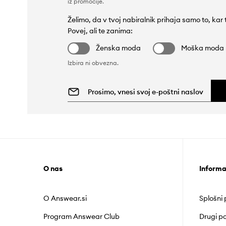
iz promocije
.
Želimo, da v tvoj nabiralnik prihaja samo to, kar
Povej, ali te zanima:
Ženska moda
Moška moda
Izbira ni obvezna.
O nas
Informa
O Answear.si
Splošni
Program Answear Club
Drugi po