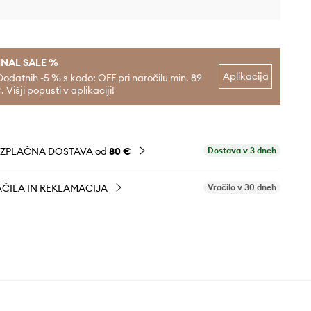
INAL SALE %
Aplikacija
Dodatnih -5 % s kodo: OFF pri naročilu min. 89
. Višji popusti v aplikaciji!
EZPLAČNA DOSTAVA od
80 €
Dostava v 3 dneh
ČILA IN REKLAMACIJA
Vračilo v 30 dneh