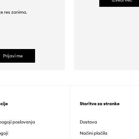
Izvedi več
 te res zanima.
Prijavi me
cije
Storitve za stranke
 pogoji poslovanja
Dostava
goji
Načini plačila