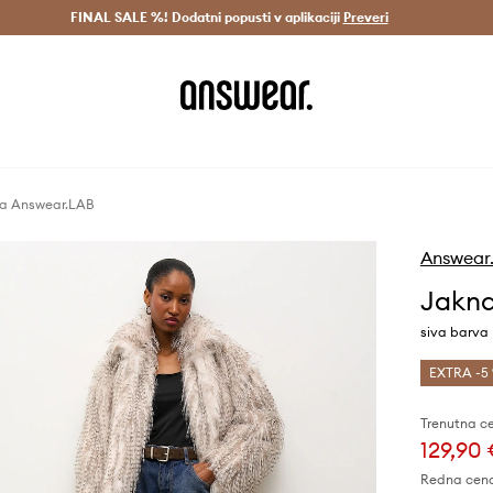
Dostava v 3 dneh >
FINAL SALE %! Dodatni popusti v aplikaciji
Prihrani z vpisom v Answear Club >
Preveri
a Answear.LAB
Answear
Jakna
siva barva
EXTRA -5 
Trenutna c
129,90
Redna cen