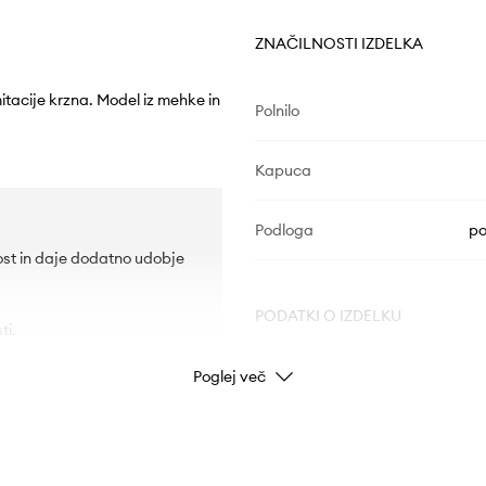
ZNAČILNOSTI IZDELKA
itacije krzna. Model iz mehke in
Polnilo
Kapuca
Podloga
po
ost in daje dodatno udobje
PODATKI O IZDELKU
ti.
Poglej več
Koda izdelka
Barva proizvajalca