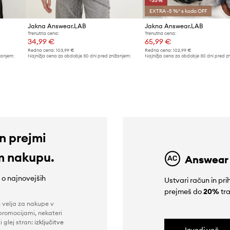
-35%
EXTRA -5 %* s kodo OFF
Jakna Answear.LAB
Jakna Answear.LAB
Trenutna cena:
Trenutna cena:
34,99 €
65,99 €
Redna cena:
103,99 €
Redna cena:
102,99 €
žanjem:
Najnižja cena za obdobje 30 dni pred znižanjem:
Najnižja cena za obdobje 30 dni pred z
37,99 €
102,99 €
in prejmi
m nakupu.
Answear
e o najnovejših
Ustvari račun in p
prejmeš do
20%
tra
n velja za nakupe v
promocijami, nekateri
i glej stran:
izključitve