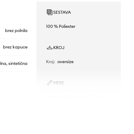
SESTAVA
100 % Poliester
brez polnila
brez kapuce
KROJ
Kroj
:
oversize
lna, sintetična
MERE
Manekenka je visoka 175 cm in
nosi S/M
90167.tok
Standardna velikost
Priporočamo, da izbereš velikost, ki jo
GREY
običajno nosiš.