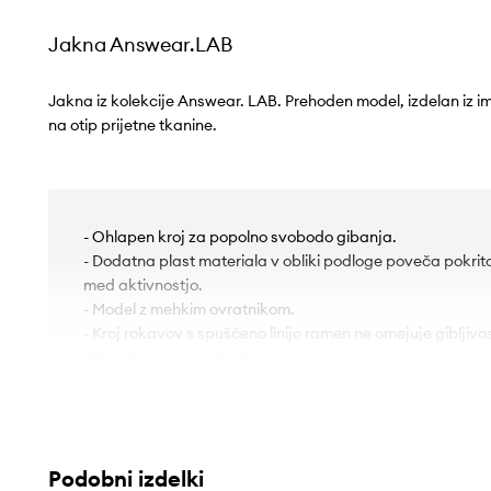
Jakna Answear.LAB
Jakna iz kolekcije Answear. LAB. Prehoden model, izdelan iz im
na otip prijetne tkanine.
- Ohlapen kroj za popolno svobodo gibanja.
- Dodatna plast materiala v obliki podloge poveča pokrit
med aktivnostjo.
- Model z mehkim ovratnikom.
- Kroj rokavov s spuščeno linijo ramen ne omejuje gibljivos
- Dva drsna stranska žepa.
- Model brez zapenjanja.
- Debela, neelastična tkanina.
- Dolžina rokavov (merjeno od ovratnika): 68 cm.
- Dolžina: 56 cm.
Podobni izdelki
- Širina pod pazduhami: 56 cm.